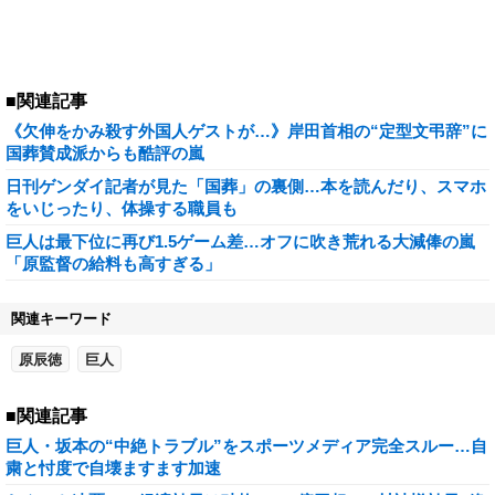
■関連記事
《欠伸をかみ殺す外国人ゲストが…》岸田首相の“定型文弔辞”に
国葬賛成派からも酷評の嵐
日刊ゲンダイ記者が見た「国葬」の裏側…本を読んだり、スマホ
をいじったり、体操する職員も
巨人は最下位に再び1.5ゲーム差…オフに吹き荒れる大減俸の嵐
「原監督の給料も高すぎる」
関連キーワード
原辰徳
巨人
■関連記事
巨人・坂本の“中絶トラブル”をスポーツメディア完全スルー…自
粛と忖度で自壊ますます加速