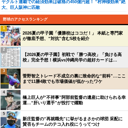
ヤクルト連覇での経済効果は破格の450億円超！ “村神様効果”絶
大、巨人阪神に匹敵
野球のアクセスランキング
1
2026夏の甲子園「優勝校はココだ！」 本紙と専門家
が徹底予想、“対抗”含む5校を紹介
2
【2026夏の甲子園】初戦で「勝つ高校」「負ける高
校」完全予想！横浜vs沖縄尚学の超好カードは…
3
菅野智之トレード不成立の裏に致命的な“前科”…ここ
まで11勝4敗でも市場価値が低かったワケ
4
橋上巨人が“不祥事”阿部前監督の遺産に助けられる幸
運…“肝いり選手”が投打で躍動
5
新庄監督の“再就職先”に挙がるまさかの球団 采配に
賛否もチームのテコ入れ役にうってつけ