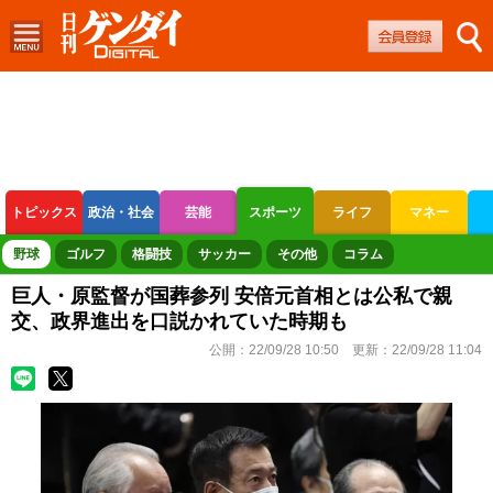
トピックス
政治・社会
芸能
スポーツ
ライフ
マネー
ボートレース
競輪
オートレース
野球
ゴルフ
格闘技
サッカー
その他
コラム
巨人・原監督が国葬参列 安倍元首相とは公私で親
交、政界進出を口説かれていた時期も
公開：
22/09/28 10:50
更新：
22/09/28 11:04