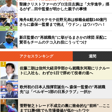
聖隷クリストファーのプロ注目左腕は「大学進学」揺
るがず…田中監督が明かした親子の事情
海舟&航大のモテモテ佐野兄弟は移籍金総額140億円
さらに森保一監督まで抱え「ウドン」はウハウハ！
新庄監督の“再就職先”に挙がるまさかの球団 采配に
賛否もチームのテコ入れ役にうってつけ
アクセスランキング
週間
1
佐藤二朗は信州大経済学部から就職氷河期にリクルー
トに入社も、わずか1日で辞めて役者の道へ
2
欧州初の日本人指揮官誕生へ 森保一監督の“再就職
先”は「ベルギー1部の日系クラブ」一択か
3
菅野智之トレード不成立の裏に致命的な“前科”…ここ
まで11勝4敗でも市場価値が低かったワケ