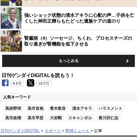
4
強いショック状態の清水アキラに心配の声…子供を亡
くした神田正輝らもたどった遺族ケアの道のり
5
腎臓病（4）ソーセージ、ちくわ、プロセスチーズの
取り過ぎが腎機能を低下させる
もっとみる
日刊ゲンダイDIGITALを読もう！
6.6万
18.5万
人気キーワード
高校野球
高市首相
青木歌音
清水アキラ
ハラスメント
高市政権
高市早苗
大岩剛
スキャンダル
黄川田仁志
日刊ゲンダイDIGITAL
スポーツ
野球ニュース
記事