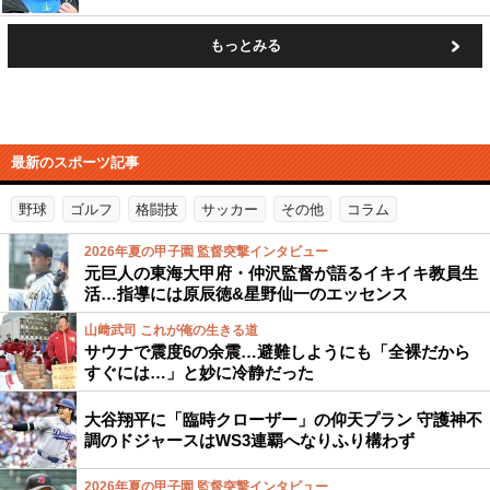
もっとみる
最新のスポーツ記事
野球
ゴルフ
格闘技
サッカー
その他
コラム
2026年夏の甲子園 監督突撃インタビュー
元巨人の東海大甲府・仲沢監督が語るイキイキ教員生
活…指導には原辰徳&星野仙一のエッセンス
山﨑武司 これが俺の生きる道
サウナで震度6の余震…避難しようにも「全裸だから
すぐには…」と妙に冷静だった
大谷翔平に「臨時クローザー」の仰天プラン 守護神不
調のドジャースはWS3連覇へなりふり構わず
2026年夏の甲子園 監督突撃インタビュー