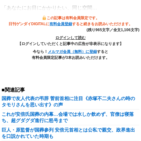
「あなたにお目にかかりたい、同じ空間…
この記事は有料会員限定です。
日刊ゲンダイDIGITALに
有料会員登録
すると続きをお読みいただけます。
(残り965文字／全文1,106文字)
ログインして読む
【ログインしていただくと記事中の広告が非表示になります】
今なら！
メルマガ会員（無料）に登録
すると
有料会員限定記事が3本お読みいただけます。
■関連記事
国葬で友人代表の弔辞 菅前首相に注目《赤塚不二夫さんの時の
タモリさんを思い出す》の声
これが安倍氏国葬の内幕…会場では水しか飲めず、官僚は寝落
ち、超グダグダ進行に怒号まで
巨人・原監督が国葬参列 安倍元首相とは公私で親交、政界進出
を口説かれていた時期も