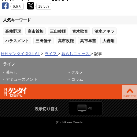
6.6万
18.5万
人気キーワード
高校野球
高市首相
三山凌輝
青木歌音
清水アキラ
ハラスメント
三田佳子
高市政権
高市早苗
大岩剛
日刊ゲンダイDIGITAL
ライフ
暮らしニュース
記事
ライフ
暮らし
グルメ
アミューズメント
コラム
表示切り替え
（C）Nikkan Gendai