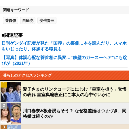
関連キーワード
菅義偉
自民党
安倍晋三
■関連記事
日刊ゲンダイ記者が見た「国葬」の裏側…本を読んだり、スマホ
をいじったり、体操する職員も
【写真】体調心配な菅首相に異変…“鉄壁のガースーヘア”にも綻
びが（2021年）
暮らしのアクセスランキング
1
愛子さまのリンクコーデににじむ「皇室を担う」覚悟
の表れ 皇室典範改正にご本人の心中やいかに
2
川口春奈&板倉滉もそう？ なぜ格差婚はつまづき、同
格婚は続くのか
3