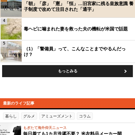
「朝」「彦」「憲」「恒」…旧宮家に残る皇族意識 養
子制度で改めて注目された「通字」
4
毒ヘビに噛まれた妻を救った夫の機転が米国で話題
5
（1）「警備員」って、こんなことまでやるんだっ
け？
もっとみる
最新のライフ記事
暮らし
グルメ
アミューズメント
コラム
もぎたて海外仰天ニュース
毎日着ても1カ月洗濯不要？ 米衣料品メーカー開