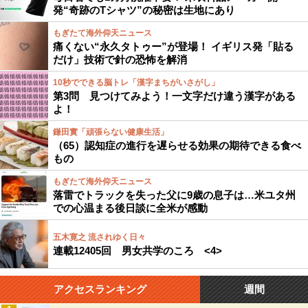
発“奇跡のTシャツ”の秘密は生地にあり
もぎたて海外仰天ニュース
痛くない“永久タトゥー”が登場！ イギリス発「貼る
だけ」技術で針の恐怖を解消
10秒でできる脳トレ「漢字まちがいさがし」
第3問 見つけてみよう！一文字だけ違う漢字がある
よ！
鎌田實「頑張らない健康生活」
（65）認知症の進行を遅らせる効果の期待できる食べ
もの
もぎたて海外仰天ニュース
落雷でトラックを失った父に9歳の息子は…米ユタ州
での心温まる後日談に全米が感動
五木寛之 流されゆく日々
連載12405回 男女共学のころ <4>
アクセスランキング
週間