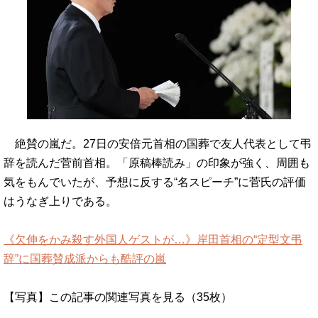
絶賛の嵐だ。27日の安倍元首相の国葬で友人代表として弔
辞を読んだ菅前首相。「原稿棒読み」の印象が強く、周囲も
気をもんでいたが、予想に反する“名スピーチ”に菅氏の評価
はうなぎ上りである。
《欠伸をかみ殺す外国人ゲストが…》岸田首相の“定型文弔
辞”に国葬賛成派からも酷評の嵐
【写真】この記事の関連写真を見る（35枚）