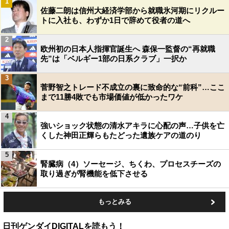
1
佐藤二朗は信州大経済学部から就職氷河期にリクルー
トに入社も、わずか1日で辞めて役者の道へ
2
欧州初の日本人指揮官誕生へ 森保一監督の“再就職
先”は「ベルギー1部の日系クラブ」一択か
3
菅野智之トレード不成立の裏に致命的な“前科”…ここ
まで11勝4敗でも市場価値が低かったワケ
4
強いショック状態の清水アキラに心配の声…子供を亡
くした神田正輝らもたどった遺族ケアの道のり
5
腎臓病（4）ソーセージ、ちくわ、プロセスチーズの
取り過ぎが腎機能を低下させる
もっとみる
日刊ゲンダイDIGITALを読もう！