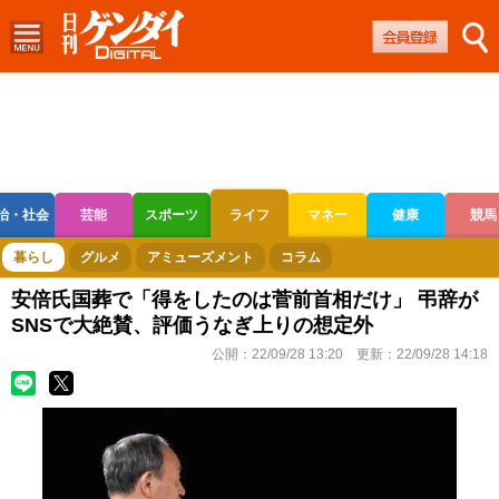
治・社会
芸能
スポーツ
ライフ
マネー
健康
競馬
ボートレース
競輪
オートレース
暮らし
グルメ
アミューズメント
コラム
安倍氏国葬で「得をしたのは菅前首相だけ」 弔辞が
SNSで大絶賛、評価うなぎ上りの想定外
公開：
22/09/28 13:20
更新：
22/09/28 14:18