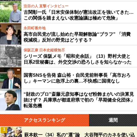
注目の人 直撃インタビュー
古関彰一氏「日米安保体制が憲法改正を強いてきた…
この関係を踏まえない改憲論議は極めて危険」
永田町番外地
高市自民党が流し始めた早期解散論“ブラフ” 「消費
税減税」反対の野党はどうする？
保阪正康 日本史縦横無尽
シリーズ 保阪メモ「昭和史余話」（13）野村大使と
日系2世秘書は、外交交渉の恐ろしさを知らなかった
国害SNSを告発 森山裕・自民党前幹事長「高市おろ
し」キーマンに急浮上の裏…不快感に国境なし
“財政のプロ”斎藤元彦知事はなぜ粉飾まがいの決算見
抜けず？ 兵庫県が都道府県で初の「早期健全化団体」
転落危機
アクセスランキング
週間
1
萩本欽一〈34〉私の“運”論 大谷翔平のカネを使い込