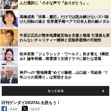
んだ通訳に「小さな声で『ありがとう』」
2
高橋成美「渋幕→慶応」だけでは読み解けないズバ抜
けた回転の速さ 世界選手権ペアで日本人初の銅メダル
3
中居正広氏が熊本地震被災地を支援と報道 引退後も変
わらないチャリティー精神と芸能界復帰の可能性
4
松本若菜「ジュラシック・ワールド」吹き替え《棒読
み》論争再燃…暗雲漂う主演ドラマに新たな逆風
5
神戸への“聖地帰還”めぐり騒然…山口組・司組長「7
年ぶりの里帰り」は実現するか
もっとみる
日刊ゲンダイDIGITALを読もう！
6.6万
18.5万