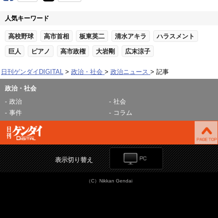
人気キーワード
高校野球
高市首相
板東英二
清水アキラ
ハラスメント
巨人
ピアノ
高市政権
大岩剛
広末涼子
日刊ゲンダイDIGITAL
政治・社会
政治ニュース
記事
政治・社会
政治
社会
事件
コラム
表示切り替え
（C）Nikkan Gendai