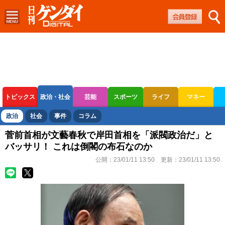
トピックス
政治・社会
芸能
スポーツ
ライフ
マネー
ボートレース
競輪
オートレース
政治
社会
事件
コラム
菅前首相が文藝春秋で岸田首相を「派閥政治だ」と
バッサリ！ これは倒閣の布石なのか
公開：
23/01/11 13:50
更新：
23/01/11 13:50