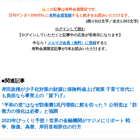
この記事は有料会員限定です。
日刊ゲンダイDIGITALに
有料会員登録
すると続きをお読みいただけます。
(残り922文字／全文1,063文字)
ログインして読む
【ログインしていただくと記事中の広告が非表示になります】
今なら！
メルマガ会員（無料）に登録
すると
有料会員限定記事が3本お読みいただけます。
■関連記事
岸田政権が少子化対策の財源に保険料値上げ画策 子育て世代に
も負担なら事実上の「賃下げ」
“平和の党”はなぜ防衛費1兆円増税に舵を切った？ 公明党は「防
衛力の強化は必要」と強調
2023年びっくり予想！世界の金融機関がマジメにリポート 戦
争、株価、為替、岸田首相辞任の行方