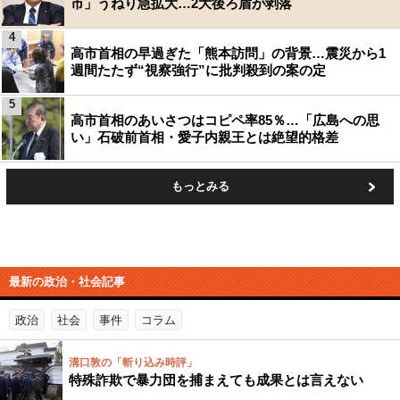
市」うねり急拡大…2大後ろ盾が剥落
4
高市首相の早過ぎた「熊本訪問」の背景…震災から1
週間たたず“視察強行”に批判殺到の案の定
5
高市首相のあいさつはコピペ率85％…「広島への思
い」石破前首相・愛子内親王とは絶望的格差
もっとみる
最新の政治・社会記事
政治
社会
事件
コラム
溝口敦の「斬り込み時評」
特殊詐欺で暴力団を捕まえても成果とは言えない