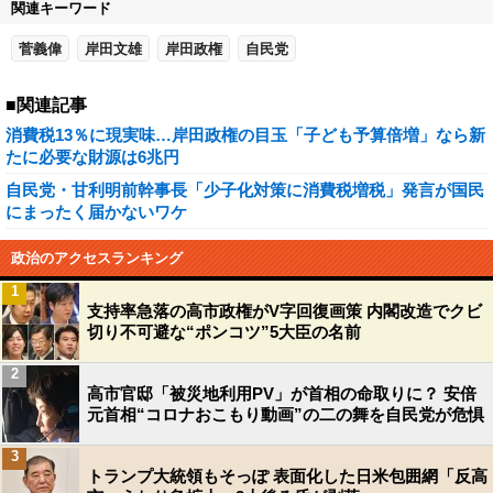
関連キーワード
菅義偉
岸田文雄
岸田政権
自民党
■関連記事
消費税13％に現実味…岸田政権の目玉「子ども予算倍増」なら新
たに必要な財源は6兆円
自民党・甘利明前幹事長「少子化対策に消費税増税」発言が国民
にまったく届かないワケ
政治のアクセスランキング
1
支持率急落の高市政権がV字回復画策 内閣改造でクビ
切り不可避な“ポンコツ”5大臣の名前
2
高市官邸「被災地利用PV」が首相の命取りに？ 安倍
元首相“コロナおこもり動画”の二の舞を自民党が危惧
3
トランプ大統領もそっぽ 表面化した日米包囲網「反高