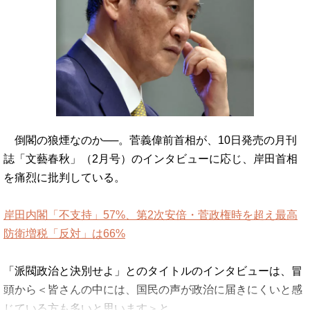
倒閣の狼煙なのか──。菅義偉前首相が、10日発売の月刊
誌「文藝春秋」（2月号）のインタビューに応じ、岸田首相
を痛烈に批判している。
岸田内閣「不支持」57%、第2次安倍・菅政権時を超え最高
防衛増税「反対」は66%
「派閥政治と決別せよ」とのタイトルのインタビューは、冒
頭から＜皆さんの中には、国民の声が政治に届きにくいと感
じている方も多いと思います＞と、…