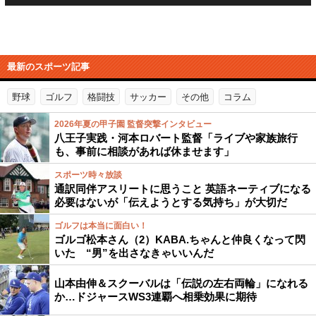
最新のスポーツ記事
野球
ゴルフ
格闘技
サッカー
その他
コラム
2026年夏の甲子園 監督突撃インタビュー
八王子実践・河本ロバート監督「ライブや家族旅行
も、事前に相談があれば休ませます」
スポーツ時々放談
通訳同伴アスリートに思うこと 英語ネーティブになる
必要はないが「伝えようとする気持ち」が大切だ
ゴルフは本当に面白い！
ゴルゴ松本さん（2）KABA.ちゃんと仲良くなって閃
いた “男”を出さなきゃいいんだ
山本由伸＆スクーバルは「伝説の左右両輪」になれる
か…ドジャースWS3連覇へ相乗効果に期待