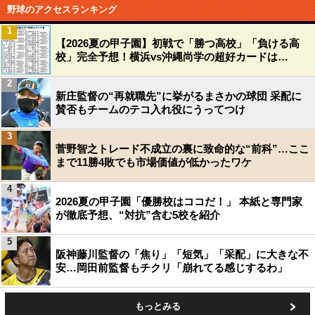
野球のアクセスランキング
1
【2026夏の甲子園】初戦で「勝つ高校」「負ける高
校」完全予想！横浜vs沖縄尚学の超好カードは…
2
新庄監督の“再就職先”に挙がるまさかの球団 采配に
賛否もチームのテコ入れ役にうってつけ
3
菅野智之トレード不成立の裏に致命的な“前科”…ここ
まで11勝4敗でも市場価値が低かったワケ
4
2026夏の甲子園「優勝校はココだ！」 本紙と専門家
が徹底予想、“対抗”含む5校を紹介
5
阪神藤川監督の「焦り」「短気」「采配」に大きな不
安…岡田前監督もチクリ「崩れてる感じするわ」
もっとみる