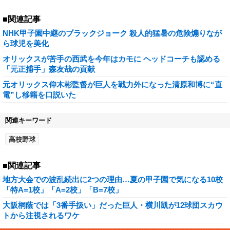
■関連記事
NHK甲子園中継のブラックジョーク 殺人的猛暑の危険煽りなが
ら球児を美化
オリックスが苦手の西武を今年はカモに ヘッドコーチも認める
「元正捕手」森友哉の貢献
元オリックス仰木彬監督が巨人を戦力外になった清原和博に“直
電”し移籍を口説いた
関連キーワード
高校野球
■関連記事
地方大会での波乱続出に2つの理由…夏の甲子園で気になる10校
「特A=1校」「A=2校」「B=7校」
大阪桐蔭では「3番手扱い」だった巨人・横川凱が12球団スカウ
トから注視されるワケ