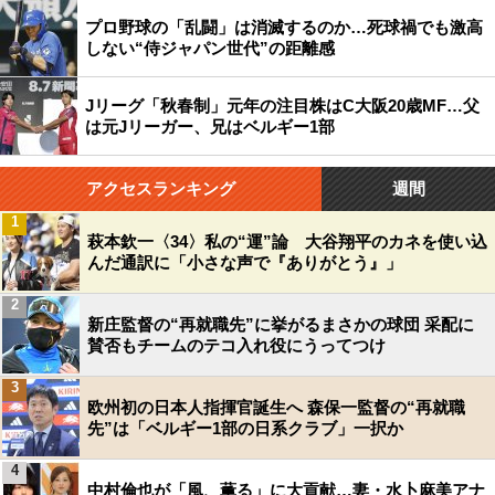
プロ野球の「乱闘」は消滅するのか…死球禍でも激高
しない“侍ジャパン世代”の距離感
Jリーグ「秋春制」元年の注目株はC大阪20歳MF…父
は元Jリーガー、兄はベルギー1部
アクセスランキング
週間
1
萩本欽一〈34〉私の“運”論 大谷翔平のカネを使い込
んだ通訳に「小さな声で『ありがとう』」
2
新庄監督の“再就職先”に挙がるまさかの球団 采配に
賛否もチームのテコ入れ役にうってつけ
3
欧州初の日本人指揮官誕生へ 森保一監督の“再就職
先”は「ベルギー1部の日系クラブ」一択か
4
中村倫也が「風、薫る」に大貢献…妻・水卜麻美アナ