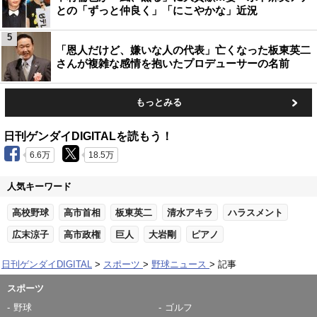
との「ずっと仲良く」「にこやかな」近況
5
「恩人だけど、嫌いな人の代表」亡くなった板東英二
さんが複雑な感情を抱いたプロデューサーの名前
もっとみる
日刊ゲンダイDIGITALを読もう！
6.6万
18.5万
人気キーワード
高校野球
高市首相
板東英二
清水アキラ
ハラスメント
広末涼子
高市政権
巨人
大岩剛
ピアノ
日刊ゲンダイDIGITAL
スポーツ
野球ニュース
記事
スポーツ
野球
ゴルフ