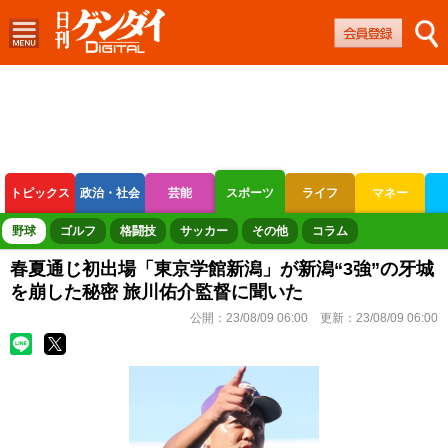
トピックス
政治・社会
芸能
スポーツ
ライフ
マネー
ボートレース
競輪
オートレース
野球
ゴルフ
格闘技
サッカー
その他
コラム
春夏通じ初出場「東京学館新潟」が新潟“3強”の牙城
を崩した秘密 旅川佑介監督に聞いた
公開：
23/08/09 06:00
更新：
23/08/09 06:00