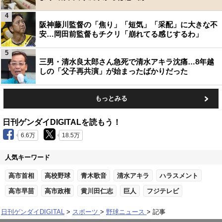
4
阪神藤川監督の「焦り」「短気」「采配」に大きな不
安…岡田前監督もチクリ「崩れてる感じするわ」
5
三男・清水良太郎さん急死で清水アキラ沈痛…8年越
しの「父子再共演」が始まったばかりだった
もっとみる
日刊ゲンダイDIGITALを読もう！
6.6万
18.5万
人気キーワード
高市首相
高校野球
青木歌音
清水アキラ
ハラスメント
高市早苗
高市政権
黄川田仁志
巨人
フジテレビ
日刊ゲンダイDIGITAL
スポーツ
野球ニュース
記事