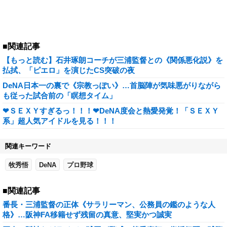
■関連記事
【もっと読む】石井琢朗コーチが三浦監督との《関係悪化説》を
払拭、「ピエロ」を演じたCS突破の夜
DeNA日本一の裏で《宗教っぽい》…首脳陣が気味悪がりながら
も従った試合前の「瞑想タイム」
❤ＳＥＸＹすぎるっ！！！❤DeNA度会と熱愛発覚！「ＳＥＸＹ
系」超人気アイドルを見る！！！
関連キーワード
牧秀悟
DeNA
プロ野球
■関連記事
番長・三浦監督の正体《サラリーマン、公務員の鑑のような人
格》…阪神FA移籍せず残留の真意、堅実かつ誠実