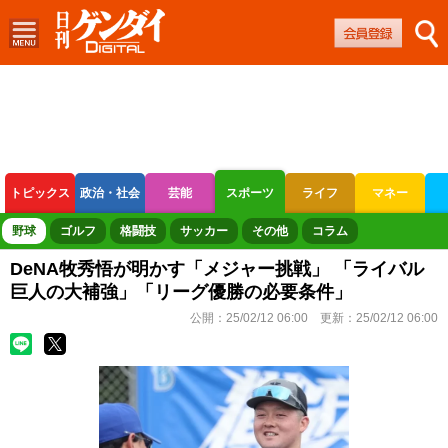
トピックス
政治・社会
芸能
スポーツ
ライフ
マネー
ボートレース
競輪
オートレース
野球
ゴルフ
格闘技
サッカー
その他
コラム
DeNA牧秀悟が明かす「メジャー挑戦」 「ライバル
巨人の大補強」「リーグ優勝の必要条件」
公開：
25/02/12 06:00
更新：
25/02/12 06:00