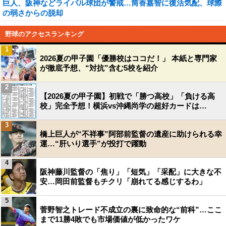
巨人、阪神などライバル球団が警戒…筒香嘉智に復活気配、球際
の弱さからの脱却
野球のアクセスランキング
1
2026夏の甲子園「優勝校はココだ！」 本紙と専門家
が徹底予想、“対抗”含む5校を紹介
2
【2026夏の甲子園】初戦で「勝つ高校」「負ける高
校」完全予想！横浜vs沖縄尚学の超好カードは…
3
橋上巨人が“不祥事”阿部前監督の遺産に助けられる幸
運…“肝いり選手”が投打で躍動
4
阪神藤川監督の「焦り」「短気」「采配」に大きな不
安…岡田前監督もチクリ「崩れてる感じするわ」
5
菅野智之トレード不成立の裏に致命的な“前科”…ここ
まで11勝4敗でも市場価値が低かったワケ