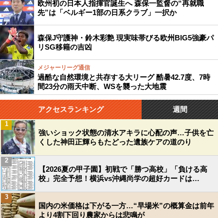
欧州初の日本人指揮官誕生へ 森保一監督の“再就職
先”は「ベルギー1部の日系クラブ」一択か
森保J守護神・鈴木彩艶 現実味帯びる欧州BIG5強豪パ
リSG移籍の吉凶
メジャーリーグ通信
過酷な自然環境と共存する大リーグ 酷暑42.7度、7時
間23分の雨天中断、WSを襲った大地震
アクセスランキング
週間
1
強いショック状態の清水アキラに心配の声…子供を亡
くした神田正輝らもたどった遺族ケアの道のり
2
【2026夏の甲子園】初戦で「勝つ高校」「負ける高
校」完全予想！横浜vs沖縄尚学の超好カードは…
3
国内の米価格は下がる一方…“早場米”の概算金は前年
より4割下回り農家からは悲鳴が