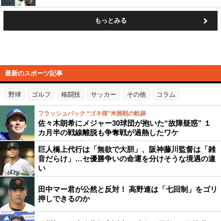
もっとみる
最新のスポーツ記事
野球
ゴルフ
格闘技
サッカー
その他
コラム
フラッシュバック “ゴネ得”米挑戦の軌跡
佐々木朗希にメジャー30球団が抱いた“故障疑惑” １
カ月半の戦線離脱も争奪戦が過熱したワケ
巨人橋上代行は「無欲で大胆」、阪神藤川監督は「雑
音だらけ」…セ優勝争いの命運を分けそうな境遇の違
い
田中マー君が公然と反対！ 高野連は「七回制」をゴリ
押しできるのか