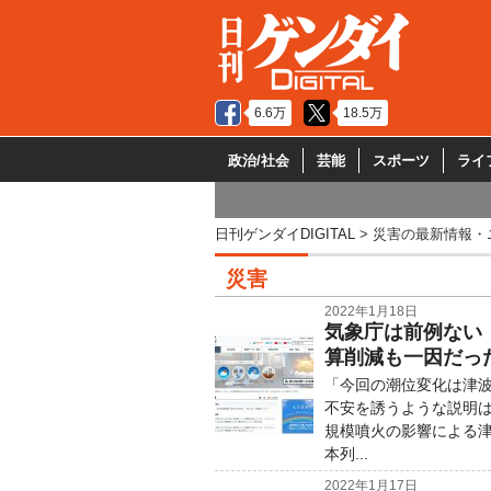
6.6万
18.5万
政治/社会
芸能
スポーツ
ライ
日刊ゲンダイDIGITAL
災害の最新情報・
災害
2022年1月18日
気象庁は前例ない
算削減も一因だっ
「今回の潮位変化は津波
不安を誘うような説明は
規模噴火の影響による
本列...
2022年1月17日