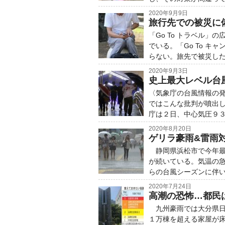
2020年9月9日
旅行先での被災に
「Go To トラベル
でいる。「Go To 
らない。旅先で被災した
2020年9月3日
史上最大レベル台
〈気象庁の台風情報の
ではこんな批判が噴出
庁は２日、中心気圧９３
2020年8月20日
ゲリラ豪雨&雷雨
静岡県浜松市で今年最
が続いている。気温の
らの台風シーズンに伴
2020年7月24日
高潮の恐怖…都民
九州豪雨では大分県日
１万棟を超える家屋が