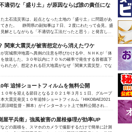
 不適切な「盛り土」が原因ならば誰の責任にな
た土石流災害は、起点となった土地の「盛り土」に問題があ
ってきた。 静岡県の副知事は７日、２度にわたって会見。盛
見解としながらも「不適切な工法だったと思う」と発言し...
？ 関東大震災が被害想定から消えたワケ
が宮城県沖地震へ異例の注意を呼びかける中、ＮＨＫが「体
」を放送した。３０年以内に７０％の確率で発生する首都直下
せられたが、想定される巨大地震がなぜ「関東大震災型」でな
10年 追悼ショートフィルムを無料公開
１０年を迎える節目となる２０２１年３月１１日、グループ
大震災発災１０年追悼ショートフィルム「HIKOBAE2021
梶原涼晴監督・脚本）がインターネット上で無料公開され...
測屋平兵衛」強風被害の屋根修理が効率UP
などの面積を、スマホのカメラで撮影するだけで簡単に計測