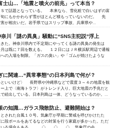
富士山…「地震と噴火の前兆」って本当？
Ｓで話題となっている。 本来なら、雪化粧で白いはずの富
下旬にもかかわらず雪がほとんど積もっていないのだ。 先
害が相次いだ。岩手県ではスリップ事故、兵庫県や...
神奈川「謎の異臭」騒動に“SNS主犯説”浮上
きた。神奈川県内で不定期にやってくる謎の異臭の発生は
今月は既に７回を数える。 １２日にはＪＲ横浜駅周辺で通報
内への入場を制限。「ガスの臭い」や「ゴムが焼けたような
ぎに関連…“異常事態”の日本列島で何が？
いといいけど〉 長野県や沖縄県などで震度３～４の地震を観
ター上で〈南海トラフ〉がトレンド入り。巨大地震の予兆だと
で続出している。日本列島は一体、どうなっているのか。...
策の知識…ガラス飛散防止、避難開始は？
とされた台風１０号。気象庁が早期に警戒を呼びかけたた
窓に段ボールをあてるなどの対策を行う家庭が多かった。ただ
ている場合もある。 ◇ ◇ ◇ 気象庁の会...