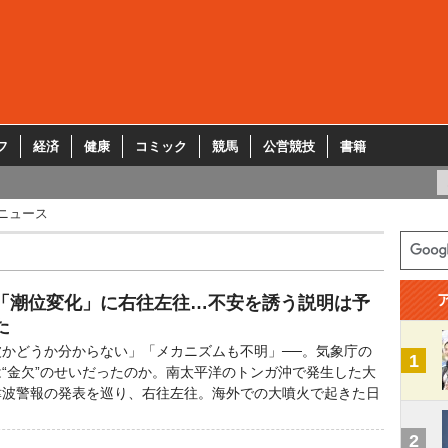
フ
経済
健康
コミック
競馬
公営競技
書籍
ニュース
「潮位変化」に右往左往…不安を誘う説明は予
た
かどうか分からない」「メカニズムも不明」──。気象庁の
1
“金欠”のせいだったのか。南太平洋のトンガ沖で発生した大
津波警報の発表を巡り、右往左往。海外での大噴火で起きた日
2