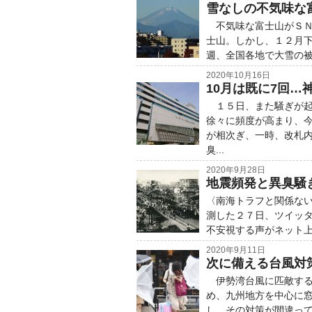
雪なしの不気味な
不気味な富士山がＳＮ
士山。しかし、１２月
週、全国各地で大雪の被
2020年10月16日
10月は既に7回…
１５日、また騒ぎが起
徐々に頻度が高まり、
が相次ぎ、一時、改札
臭...
2020年9月28日
地震頻発と異臭騒
〈南海トラフと関係な
測した２７日、ツイッ
不安視する声がネット上
2020年9月11日
次に備える台風対
伊勢湾台風に匹敵する
め、九州地方を中心に
し、その対策が間違っ