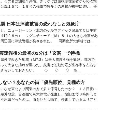
た。その名は測屋平兵衛。きっかけは屋根修理業者からの依頼
、台風１５号、１９号の強風で数多くの屋根が被害に遭い、修
大地震 日本は津波被害の恐れなしと気象庁
と、ニュージーランド北方のケルマディック諸島で５日午前
４時２８分）、マグニチュード（Ｍ）８.１の大きな地震があ
周辺国に津波警報が発令された。 同調査所の解析では...
地震速報後の最初の2分は「玄関」で待機
沖で起きた地震（Ｍ7.3）は最大震度６強を観測。都内で
鳴って大きな揺れが襲った。災害は初動対応が生存率を左右す
おさらいしておきたい。 ◇ ◇ ◇ あ...
しない？あなたの街「優先順位」見極め方
になぜ東北より関東の方で多く停電したのか？ １３日夜に
島県沖地震。首都圏でも大停電が発生し、復旧まで３時間ほど
つ不思議だったのは、街をひとつ隔て、停電しているエリアと