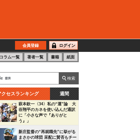
会員登録
ログイン
コラム一覧
著者一覧
書籍
紙面
アクセスランキング
週間
萩本欽一〈34〉私の“運”論 大
谷翔平のカネを使い込んだ通訳
に「小さな声で『ありがと
う』」
新庄監督の“再就職先”に挙がる
まさかの球団 采配に賛否もチー