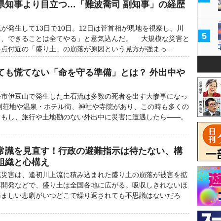
県知事より目立つ…「難波喬司 副知事」の経歴
発生して13日で10日。12日は菅首相が現地を視察し、川
5
て、できることは全てやる」と意気込んだ。 大規模な災害と
点付近の「盛り土」の崩落が原因という見方が強まっ...
ても慌てない「命を守る準備」とは？ 外出中や
市伊豆山で発生した土石流は多数の死者を出す大惨事になっ
別荘地や温泉・ホテル街、神社や寺院があり、この時も多くの
。もし、旅行や土地勘のない外出中に災害に遭遇したら――。
常識を見直す！行政の避難指示は待たない、構
組織と心構え
災害は、逢初川上流に積み込まれた盛り土の崩落が被害を拡
再開発などで、盛り土は全国各地に広がる。吸収しきれないほ
痛ましい悲劇がいつどこで繰り返されても不思議はないだろ