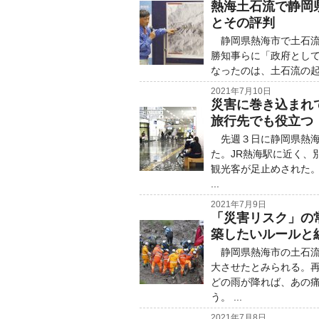
熱海土石流で静岡
とその評判
静岡県熱海市で土石流が
勝知事らに「政府とし
なったのは、土石流の起
2021年7月10日
災害に巻き込まれ
旅行先でも役立つ
先週３日に静岡県熱海
た。JR熱海駅に近く、
観光客が足止めされた
...
2021年7月9日
「災害リスク」の
築したいルールと
静岡県熱海市の土石流
大させたとみられる。
どの雨が降れば、あの
う。 ...
2021年7月8日