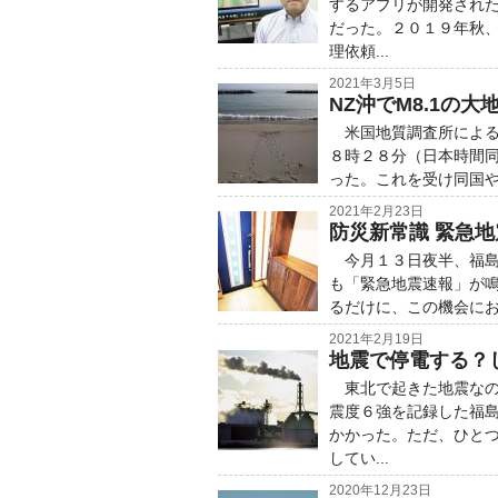
するアプリが開発され
だった。２０１９年秋
理依頼...
2021年3月5日
NZ沖でM8.1の
米国地質調査所による
８時２８分（日本時間同
った。これを受け同国や
2021年2月23日
防災新常識 緊急
今月１３日夜半、福島県
も「緊急地震速報」が
るだけに、この機会に
2021年2月19日
地震で停電する？
東北で起きた地震なの
震度６強を記録した福
かかった。ただ、ひと
してい...
2020年12月23日