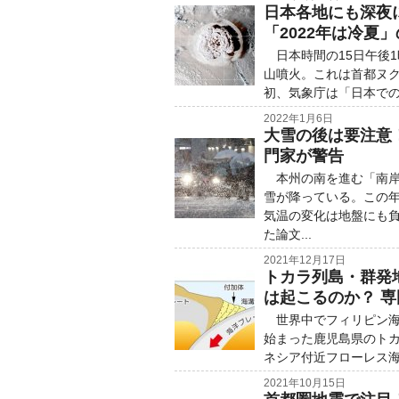
日本各地にも深夜
「2022年は冷夏
日本時間の15日午後1
山噴火。これは首都ヌク
初、気象庁は「日本での
2022年1月6日
大雪の後は要注意
門家が警告
本州の南を進む「南岸
雪が降っている。この
気温の変化は地盤にも
た論文...
2021年12月17日
トカラ列島・群発
は起こるのか？ 
世界中でフィリピン海
始まった鹿児島県のトカ
ネシア付近フローレス海
2021年10月15日