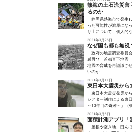
熱海の土石流災害
るのか
静岡県熱海市で発生し
った可能性が濃厚にな
り土について、個人的な
2021年3月26日
なぜ国も都も無視
政府の地震調査委員会
感再び 首都直下地震
地震の脅威を再認識さ
いのか...
2021年3月11日
東日本大震災から
東日本大震災発災から
シアター制作による東日本
～10年目の奇跡～」（
2021年3月6日
面積計測アプリ「
屋根や空き地、田んぼ