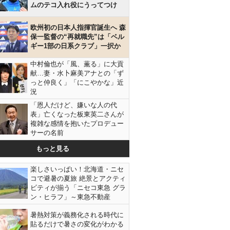
ムのテコ入れ役にうってつけ
欧州初の日本人指揮官誕生へ 森
保一監督の“再就職先”は「ベル
ギー1部の日系クラブ」一択か
中村倫也が「風、薫る」に大貢
献…妻・水卜麻美アナとの「ず
っと仲良く」「にこやかな」近
況
「恩人だけど、嫌いな人の代
表」亡くなった板東英二さんが
複雑な感情を抱いたプロデュー
サーの名前
もっと見る
楽しさいっぱい！北海道・ニセ
コで避暑の夏旅 絶景とアクティ
ビティが揃う「ニセコ東急 グラ
ン・ヒラフ」～東急不動産
暑熱対策が義務化される時代に
貼るだけで暑さの変化がわかる