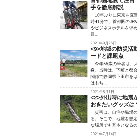
首都圏地震で注目
手を徹底解説
10年ぶりに東京を直撃
時41分で、首都圏のJ
やビジネスホテルを求
目...
2021年9月26日
<9>地域の防災
ードと課題点
今年55歳の筆者は、
身。当時は、下町と都
関係で静岡県下田市を
はもち...
2021年8月1日
<2>外出時に地
おきたいグッズは
災害は、自宅や職場の
る。そこで、地震を想
な場所でも基本となるの
2021年7月14日