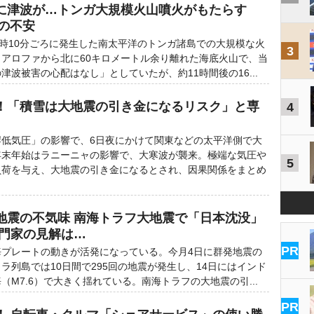
に津波が…トンガ大規模火山噴火がもたらす
」の不安
時10分ごろに発生した南太平洋のトンガ諸島での大規模な火
3
アロファから北に60キロメートル余り離れた海底火山で、当
津波被害の心配はなし」としていたが、約11時間後の16...
！「積雪は大地震の引き金になるリスク」と専
4
低気圧」の影響で、6日夜にかけて関東などの太平洋側で大
年末年始はラニーニャの影響で、大寒波が襲来。極端な気圧や
5
負荷を与え、大地震の引き金になるとされ、因果関係をまとめ
地震の不気味 南海トラフ大地震で「日本沈没」
専門家の見解は…
PR
プレートの動きが活発になっている。今月4日に群発地震の
ラ列島では10日間で295回の地震が発生し、14日にはインド
（M7.6）で大きく揺れている。南海トラフの大地震の引...
PR