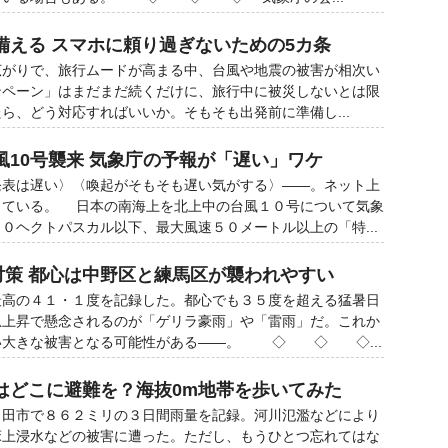
備える スマホに頼り過ぎないための5カ条
」の広がりで、旅行ムードが高まる中、台風や地震の被害が相次い
キャンペーン」はまだまだ続くだけに、旅行中に被災しないとは限
ら、どう対応すればいいか。そもそも出発前に準備し...
風10号襲来 気象庁の予報が「遅い」ワケ
発表は遅い〉〈喚起がそもそも遅い気がする〉――。ネット上
している。 日本の南海上を北上中の台風１０号について気象
０ヘクトパスカル以下、最大風速５０メートル以上の「特...
対策 都心は中野区と練馬区が襲われやすい
高の４１・１度を記録した。都心でも３５度を超える猛暑日
急上昇で懸念されるのが「ゲリラ豪雨」や「雷雨」だ。これか
い大きな被害となる可能性がある――。 ◇ ◇ ◇...
はどこに避難を？海抜0m地帯を歩いてみた
田市で８６２ミリの３日間雨量を記録。河川氾濫などにより
床上浸水などの被害に遭った。ただし、もうひとつ忘れてはな