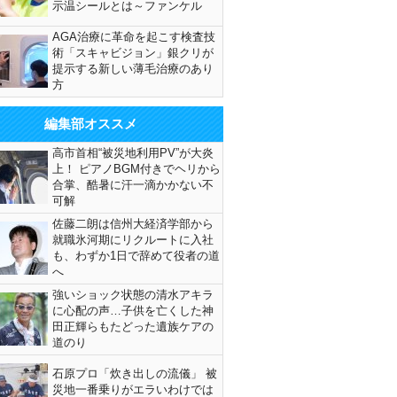
示温シールとは～ファンケル
AGA治療に革命を起こす検査技
術「スキャビジョン」銀クリが
提示する新しい薄毛治療のあり
方
編集部オススメ
高市首相“被災地利用PV”が大炎
上！ ピアノBGM付きでヘリから
合掌、酷暑に汗一滴かかない不
可解
佐藤二朗は信州大経済学部から
就職氷河期にリクルートに入社
も、わずか1日で辞めて役者の道
へ
強いショック状態の清水アキラ
に心配の声…子供を亡くした神
田正輝らもたどった遺族ケアの
道のり
石原プロ「炊き出しの流儀」 被
災地一番乗りがエラいわけでは