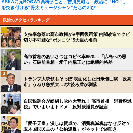
ASKAに元BOØWY高橋まこと、吉川晃司も…政治に「NO！」
を突き付ける“骨太ミュージシャン”たちの叫び
政治のアクセスランキング
1
支持率急落の高市政権がV字回復画策 内閣改造でクビ
切り不可避な“ポンコツ”5大臣の名前
2
高市首相のあいさつはコピペ率85％…「広島への思
い」石破前首相・愛子内親王とは絶望的格差
3
トランプ大統領もそっぽ 表面化した日米包囲網「反高
市」うねり急拡大…2大後ろ盾が剥落
4
自民税調会が紛糾し党内大荒れ！ 高市首相「消費税減
税」でいよいよトドメ…反対派議員が証言
5
「愛子天皇」潰しは賛成で、消費税減税はなぜ反対？
玉木国民民主の「公約違反」がネットで袋叩き