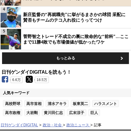
4
新庄監督の“再就職先”に挙がるまさかの球団 采配に
賛否もチームのテコ入れ役にうってつけ
5
菅野智之トレード不成立の裏に致命的な“前科”…ここ
まで11勝4敗でも市場価値が低かったワケ
もっとみる
日刊ゲンダイDIGITALを読もう！
6.6万
18.5万
人気キーワード
高校野球
高市首相
清水アキラ
板東英二
ハラスメント
高市政権
大岩剛
黄川田仁志
広末涼子
巨人
日刊ゲンダイDIGITAL
政治・社会
政治ニュース
記事