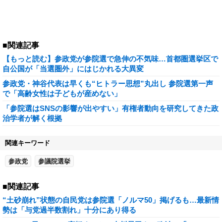
■関連記事
【もっと読む】参政党が参院選で急伸の不気味…首都圏選挙区で
自公国が「当選圏外」にはじかれる大異変
参政党・神谷代表は早くも“ヒトラー思想”丸出し 参院選第一声
で「高齢女性は子どもが産めない」
「参院選はSNSの影響が出やすい」有権者動向を研究してきた政
治学者が解く根拠
関連キーワード
参政党
参議院選挙
■関連記事
“土砂崩れ”状態の自民党は参院選「ノルマ50」掲げるも…最新情
勢は「与党過半数割れ」十分にあり得る