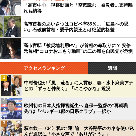
「高市中心」視察動画と「空気読む」被災者…支持離
れも納得
高市首相のあいさつはコピペ率85％…「広島への思
い」石破前首相・愛子内親王とは絶望的格差
高市官邸「被災地利用PV」が首相の命取りに？ 安倍
元首相“コロナおこもり動画”の二の舞を自民党が危惧
アクセスランキング
週間
1
中村倫也が「風、薫る」に大貢献…妻・水卜麻美アナ
との「ずっと仲良く」「にこやかな」近況
2
欧州初の日本人指揮官誕生へ 森保一監督の“再就職
先”は「ベルギー1部の日系クラブ」一択か
3
萩本欽一〈34〉私の“運”論 大谷翔平のカネを使い込
んだ通訳に「小さな声で『ありがとう』」