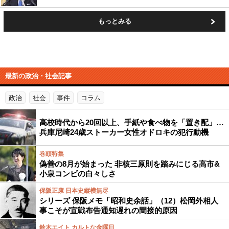
もっとみる
最新の政治・社会記事
政治
社会
事件
コラム
高校時代から20回以上、手紙や食べ物を「置き配」…
兵庫尼崎24歳ストーカー女性オドロキの犯行動機
巻頭特集
偽善の8月が始まった 非核三原則を踏みにじる高市&
小泉コンビの白々しさ
保阪正康 日本史縦横無尽
シリーズ 保阪メモ「昭和史余話」（12）松岡外相人
事こそが宣戦布告通知遅れの間接的原因
鈴木エイト カルトな金曜日