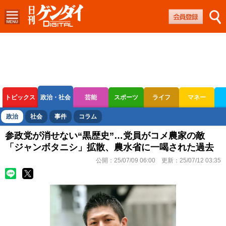
トピックス
政治・社会
芸能
スポーツ
ライフ
マネー
ボートレース
競輪
オートレース
政治
社会
事件
コラム
参政党が消せない“黒歴史”…党員がコメ農家の敵
「ジャンボタニシ」拡散、農水省に一喝された過去
公開：
25/07/09 06:00
更新：
25/07/12 03:35