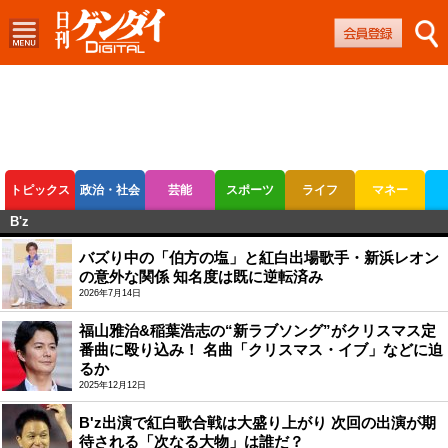
トピックス
政治・社会
芸能
スポーツ
ライフ
マネー
B'z
ボートレース
競輪
オートレース
バズり中の「伯方の塩」と紅白出場歌手・新浜レオン
の意外な関係 知名度は既に逆転済み
2026年7月14日
福山雅治&稲葉浩志の“新ラブソング”がクリスマス定
番曲に殴り込み！ 名曲「クリスマス・イブ」などに迫
るか
2025年12月12日
B'z出演で紅白歌合戦は大盛り上がり 次回の出演が期
待される「次なる大物」は誰だ？