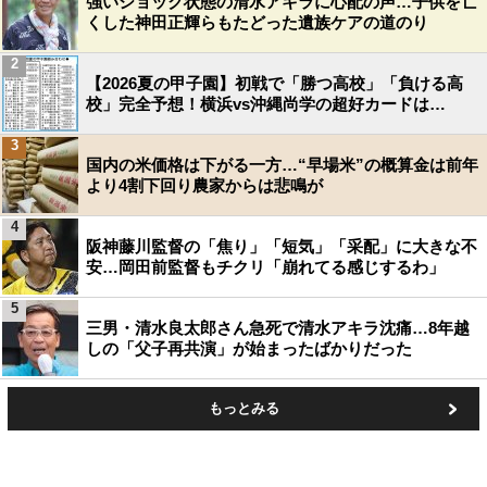
強いショック状態の清水アキラに心配の声…子供を亡
くした神田正輝らもたどった遺族ケアの道のり
2
【2026夏の甲子園】初戦で「勝つ高校」「負ける高
校」完全予想！横浜vs沖縄尚学の超好カードは…
3
国内の米価格は下がる一方…“早場米”の概算金は前年
より4割下回り農家からは悲鳴が
4
阪神藤川監督の「焦り」「短気」「采配」に大きな不
安…岡田前監督もチクリ「崩れてる感じするわ」
5
三男・清水良太郎さん急死で清水アキラ沈痛…8年越
しの「父子再共演」が始まったばかりだった
もっとみる