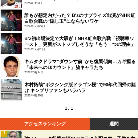
2025年1月9日
誰もが想定内だった？ B'zのサプライズ出演がNHK紅
白歌合戦の“隠し玉”にならないワケ
2024年12月27日
B'z初出場決定で大騒ぎ！NHK紅白歌合戦「視聴率ワ
ースト」更新がストップしそうな「もう一つの理由」
2024年12月26日
キムタクドラマ“ダウン寸前”から復調傾向…カギ握る
「未来への10カウント」脇キャラたち
2022年5月24日
木村拓哉“ボクシング版ドラゴン桜”で90年代回帰の賭
け キンプリファンもハラハラ
2022年4月20日
1 / 1
アクセスランキング
週間
1