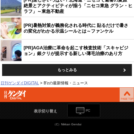
絶景とアクティビティが揃う「ニセコ東急 グラン・ヒ
ラフ」～東急不動産
[PR]暑熱対策が義務化される時代に 貼るだけで暑さ
の変化がわかる示温シールとは～ファンケル
[PR]AGA治療に革命を起こす検査技術「スキャビジ
ョン」銀クリが提示する新しい薄毛治療のあり方
もっとみる
日刊ゲンダイDIGITAL
B'zの最新情報・ニュース
表示切り替え
（C）Nikkan Gendai