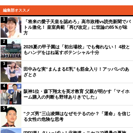
編集部オススメ
1
「将来の愛子天皇を認めろ」高市政権vs読売新聞でバ
トル激化！ 皇室典範「再び改定」に世論の85％が味
方
2
2026夏の甲子園は「初出場校」でも侮れない！ 4校と
もハンデをはね返すポテンシャル十分
3
田中みな実“まんまるE乳”も筋金入り！アッパレのあ
ざとさ
4
阪神1位・森下翔太を英才教育 父親が明かす「マイホ
ーム購入の判断も野球ありきでした」
5
“クズ男”三山凌輝はなぜモテるのか？「運命」を信じ
る女性の危険な思考
[PR]楽しさいっぱい！北海道・ニセコで避暑の夏旅