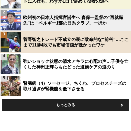
トに入社も、わずか1日で辞めて役者の道へ
2
欧州初の日本人指揮官誕生へ 森保一監督の“再就職
先”は「ベルギー1部の日系クラブ」一択か
3
菅野智之トレード不成立の裏に致命的な“前科”…ここ
まで11勝4敗でも市場価値が低かったワケ
4
強いショック状態の清水アキラに心配の声…子供を亡
くした神田正輝らもたどった遺族ケアの道のり
5
腎臓病（4）ソーセージ、ちくわ、プロセスチーズの
取り過ぎが腎機能を低下させる
もっとみる