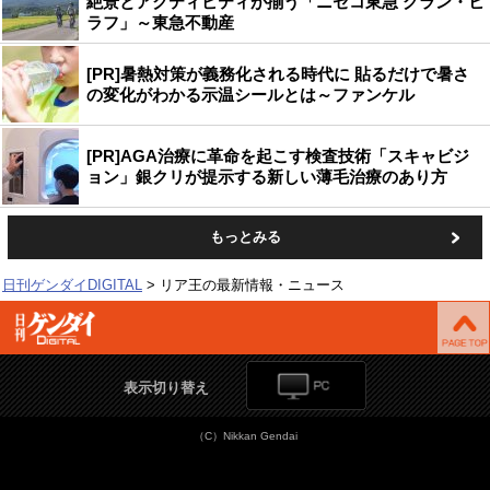
絶景とアクティビティが揃う「ニセコ東急 グラン・ヒ
ラフ」～東急不動産
[PR]暑熱対策が義務化される時代に 貼るだけで暑さ
の変化がわかる示温シールとは～ファンケル
[PR]AGA治療に革命を起こす検査技術「スキャビジ
ョン」銀クリが提示する新しい薄毛治療のあり方
もっとみる
日刊ゲンダイDIGITAL
リア王の最新情報・ニュース
表示切り替え
（C）Nikkan Gendai