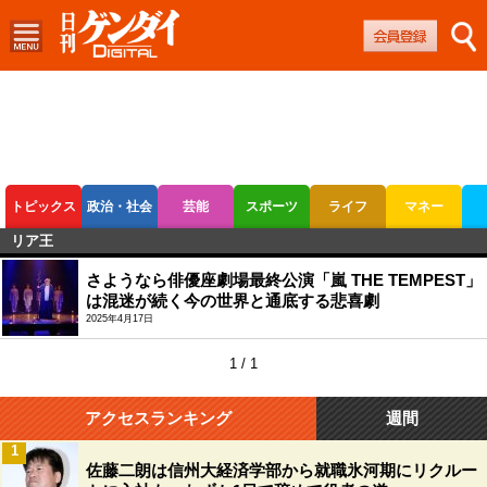
トピックス
政治・社会
芸能
スポーツ
ライフ
マネー
リア王
ボートレース
競輪
オートレース
さようなら俳優座劇場最終公演「嵐 THE TEMPEST」
は混迷が続く今の世界と通底する悲喜劇
2025年4月17日
1 / 1
アクセスランキング
週間
1
佐藤二朗は信州大経済学部から就職氷河期にリクルー