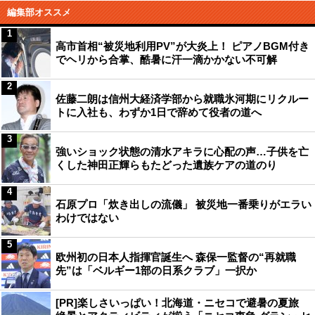
編集部オススメ
1
高市首相“被災地利用PV”が大炎上！ ピアノBGM付き
でヘリから合掌、酷暑に汗一滴かかない不可解
2
佐藤二朗は信州大経済学部から就職氷河期にリクルー
トに入社も、わずか1日で辞めて役者の道へ
3
強いショック状態の清水アキラに心配の声…子供を亡
くした神田正輝らもたどった遺族ケアの道のり
4
石原プロ「炊き出しの流儀」 被災地一番乗りがエラい
わけではない
5
欧州初の日本人指揮官誕生へ 森保一監督の“再就職
先”は「ベルギー1部の日系クラブ」一択か
[PR]楽しさいっぱい！北海道・ニセコで避暑の夏旅