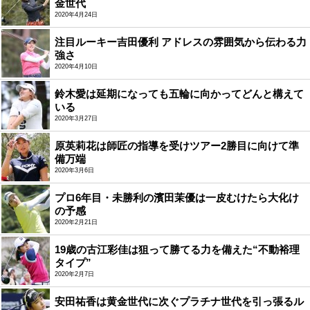
金世代
2020年4月24日
注目ルーキー吉田優利 アドレスの雰囲気から伝わる力
強さ
2020年4月10日
鈴木愛は延期になっても五輪に向かってどんと構えて
いる
2020年3月27日
原英莉花は師匠の指導を受けツアー2勝目に向けて準
備万端
2020年3月6日
プロ6年目・未勝利の濱田茉優は一皮むけたら大化け
の予感
2020年2月21日
19歳の古江彩佳は狙って勝てる力を備えた“不動裕理
タイプ”
2020年2月7日
安田祐香は黄金世代に次ぐプラチナ世代を引っ張るル