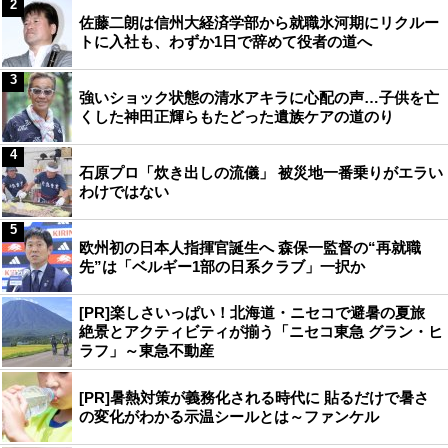
2
佐藤二朗は信州大経済学部から就職氷河期にリクルー
トに入社も、わずか1日で辞めて役者の道へ
3
強いショック状態の清水アキラに心配の声…子供を亡
くした神田正輝らもたどった遺族ケアの道のり
4
石原プロ「炊き出しの流儀」 被災地一番乗りがエラい
わけではない
5
欧州初の日本人指揮官誕生へ 森保一監督の“再就職
先”は「ベルギー1部の日系クラブ」一択か
[PR]楽しさいっぱい！北海道・ニセコで避暑の夏旅
絶景とアクティビティが揃う「ニセコ東急 グラン・ヒ
ラフ」～東急不動産
[PR]暑熱対策が義務化される時代に 貼るだけで暑さ
の変化がわかる示温シールとは～ファンケル