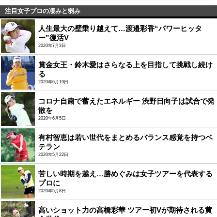
注目女子プロの凄みと弱み
人生最大の壁乗り越えて…渡邉彩香“パワーヒッタ
ー”復活V
2020年7月3日
賞金女王・鈴木愛はさらなる上を目指して挑戦し続け
る
2020年6月19日
コロナ自粛で蓄えたエネルギー 渋野日向子は試合で発
散を
2020年6月5日
有村智恵は若い世代をまとめるバランス感覚を持つベ
テラン
2020年5月22日
苦しい時期を越え…勝めぐみは女子ツアーを代表する
プロに
2020年5月8日
高いショット力の高橋彩華 ツアー初Vが期待される黄