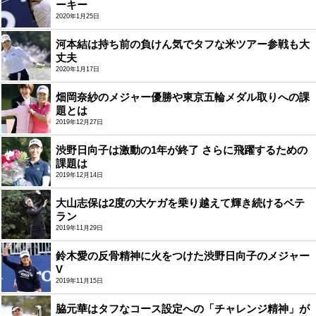
ーキー
2020年1月25日
河本結は持ち前の負けん気でタフな米ツアー参戦も大
丈夫
2020年1月17日
畑岡奈紗のメジャー優勝や東京五輪メダル取りへの課
題とは
2019年12月27日
渋野日向子は激動の1年が終了 さらに飛躍するための
課題は
2019年12月14日
大山志保は2度の大ケガを乗り越えて輝き続けるベテ
ラン
2019年11月29日
鈴木愛の反骨精神に火をつけた渋野日向子のメジャー
V
2019年11月15日
脇元華はタフなコース設定への「チャレンジ精神」が