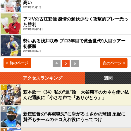
高い
2019年11月1日
アマVの古江彩佳 感情の起伏少なく攻撃的プレー光っ
た勝利
2019年10月25日
勢いある浅井咲希 プロ3年目で黄金世代9人目ツアー
初優勝
2019年10月4日
前のページ
次のページ
4
5
6
アクセスランキング
週間
1
萩本欽一〈34〉私の“運”論 大谷翔平のカネを使い込
んだ通訳に「小さな声で『ありがとう』」
2
新庄監督の“再就職先”に挙がるまさかの球団 采配に
賛否もチームのテコ入れ役にうってつけ
3