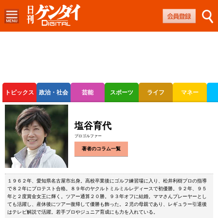
トピックス
政治・社会
芸能
スポーツ
ライフ
マネー
ボートレース
競輪
オートレース
塩谷育代
プロゴルファー
著者のコラム一覧
１９６２年、愛知県名古屋市出身。高校卒業後にゴルフ練習場に入り、松井利樹プロの指導
で８２年にプロテスト合格。８９年のヤクルトミルミルレディースで初優勝。９２年、９５
年と２度賞金女王に輝く。ツアー通算２０勝。９３年オフに結婚。ママさんプレーヤーとし
ても活躍し、産休後にツアー復帰して優勝も飾った。２児の母親であり、レギュラー引退後
はテレビ解説で活躍。若手プロやジュニア育成にも力を入れている。