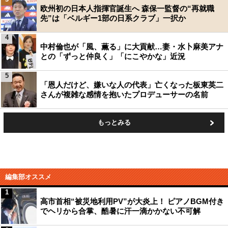
欧州初の日本人指揮官誕生へ 森保一監督の“再就職
先”は「ベルギー1部の日系クラブ」一択か
4
中村倫也が「風、薫る」に大貢献…妻・水卜麻美アナ
との「ずっと仲良く」「にこやかな」近況
5
「恩人だけど、嫌いな人の代表」亡くなった板東英二
さんが複雑な感情を抱いたプロデューサーの名前
もっとみる
編集部オススメ
1
高市首相“被災地利用PV”が大炎上！ ピアノBGM付き
でヘリから合掌、酷暑に汗一滴かかない不可解