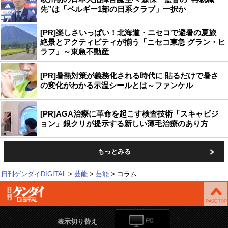
先”は「ベルギー1部の日系クラブ」一択か
[PR]楽しさいっぱい！北海道・ニセコで避暑の夏旅
絶景とアクティビティが揃う「ニセコ東急 グラン・ヒ
ラフ」～東急不動産
[PR]暑熱対策が義務化される時代に 貼るだけで暑さ
の変化がわかる示温シールとは～ファンケル
[PR]AGA治療に革命を起こす検査技術「スキャビジ
ョン」銀クリが提示する新しい薄毛治療のあり方
もっとみる
日刊ゲンダイDIGITAL
芸能
芸能
コラム
表示切り替え