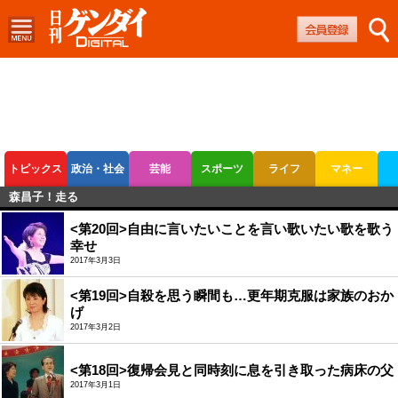
トピックス
政治・社会
芸能
スポーツ
ライフ
マネー
森昌子！走る
ボートレース
競輪
オートレース
<第20回>自由に言いたいことを言い歌いたい歌を歌う
幸せ
2017年3月3日
<第19回>自殺を思う瞬間も…更年期克服は家族のおか
げ
2017年3月2日
<第18回>復帰会見と同時刻に息を引き取った病床の父
2017年3月1日