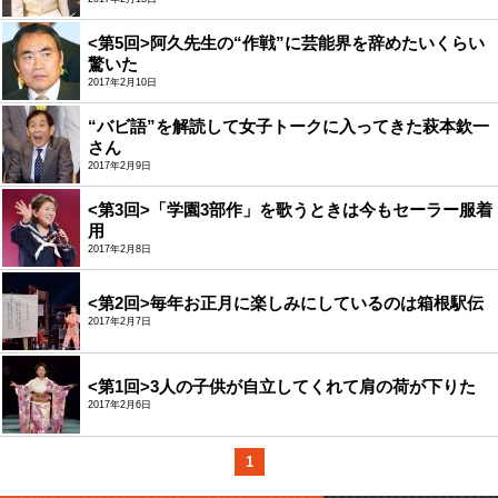
<第5回>阿久先生の“作戦”に芸能界を辞めたいくらい
驚いた
2017年2月10日
“バビ語”を解読して女子トークに入ってきた萩本欽一
さん
2017年2月9日
<第3回>「学園3部作」を歌うときは今もセーラー服着
用
2017年2月8日
<第2回>毎年お正月に楽しみにしているのは箱根駅伝
2017年2月7日
<第1回>3人の子供が自立してくれて肩の荷が下りた
2017年2月6日
1