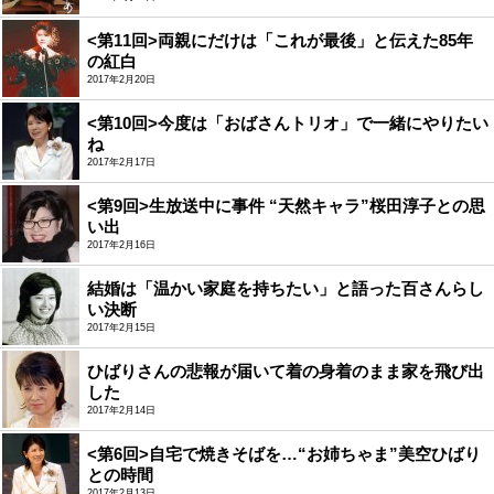
<第11回>両親にだけは「これが最後」と伝えた85年
の紅白
2017年2月20日
<第10回>今度は「おばさんトリオ」で一緒にやりたい
ね
2017年2月17日
<第9回>生放送中に事件 “天然キャラ”桜田淳子との思
い出
2017年2月16日
結婚は「温かい家庭を持ちたい」と語った百さんらし
い決断
2017年2月15日
ひばりさんの悲報が届いて着の身着のまま家を飛び出
した
2017年2月14日
<第6回>自宅で焼きそばを…“お姉ちゃま”美空ひばり
との時間
2017年2月13日