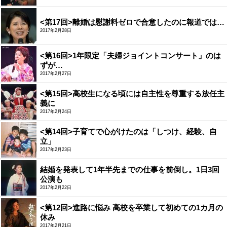
<第17回>離婚は慰謝料ゼロで合意したのに報道では…
2017年2月28日
<第16回>1年限定「夫婦ジョイントコンサート」のは
ずが…
2017年2月27日
<第15回>高校生になる頃には自主性を尊重する放任主
義に
2017年2月24日
<第14回>子育てで心がけたのは「しつけ、経験、自
立」
2017年2月23日
結婚を発表して1年半先までの仕事を前倒し。1日3回
公演も
2017年2月22日
<第12回>進路に悩み 高校を卒業して初めての1カ月の
休み
2017年2月21日