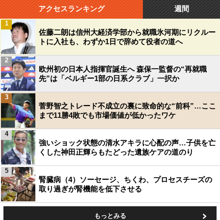
アクセスランキング
週間
1
佐藤二朗は信州大経済学部から就職氷河期にリクルー
トに入社も、わずか1日で辞めて役者の道へ
2
欧州初の日本人指揮官誕生へ 森保一監督の“再就職
先”は「ベルギー1部の日系クラブ」一択か
3
菅野智之トレード不成立の裏に致命的な“前科”…ここ
まで11勝4敗でも市場価値が低かったワケ
4
強いショック状態の清水アキラに心配の声…子供を亡
くした神田正輝らもたどった遺族ケアの道のり
5
腎臓病（4）ソーセージ、ちくわ、プロセスチーズの
取り過ぎが腎機能を低下させる
もっとみる