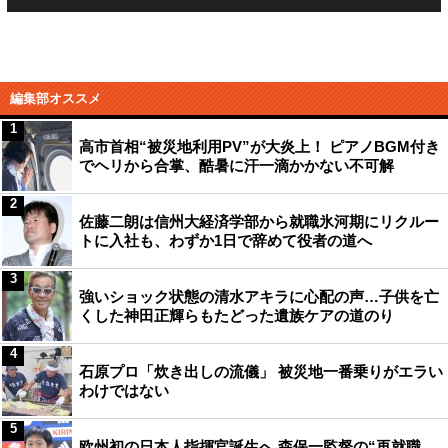
編集部オススメ
1
高市首相“被災地利用PV”が大炎上！ ピアノBGM付き
でヘリから合掌、酷暑に汗一滴かかない不可解
2
佐藤二朗は信州大経済学部から就職氷河期にリクルー
トに入社も、わずか1日で辞めて役者の道へ
3
強いショック状態の清水アキラに心配の声…子供を亡
くした神田正輝らもたどった遺族ケアの道のり
4
石原プロ「炊き出しの流儀」 被災地一番乗りがエラい
わけではない
5
欧州初の日本人指揮官誕生へ 森保一監督の“再就職