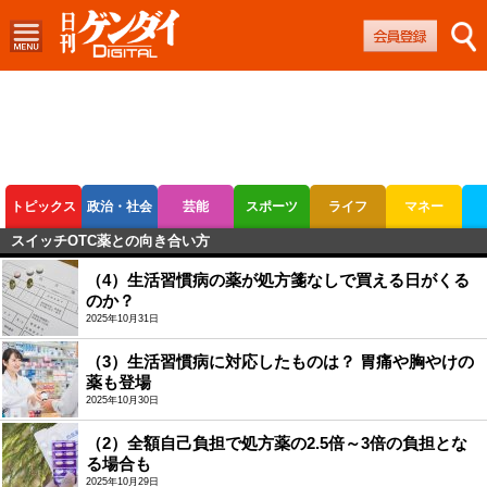
トピックス
政治・社会
芸能
スポーツ
ライフ
マネー
スイッチOTC薬との向き合い方
ボートレース
競輪
オートレース
（4）生活習慣病の薬が処方箋なしで買える日がくる
のか？
2025年10月31日
（3）生活習慣病に対応したものは？ 胃痛や胸やけの
薬も登場
2025年10月30日
（2）全額自己負担で処方薬の2.5倍～3倍の負担とな
る場合も
2025年10月29日