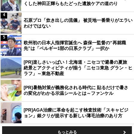
くした神田正輝らもたどった遺族ケアの道のり
4
石原プロ「炊き出しの流儀」 被災地一番乗りがエラい
わけではない
5
欧州初の日本人指揮官誕生へ 森保一監督の“再就職
先”は「ベルギー1部の日系クラブ」一択か
[PR]楽しさいっぱい！北海道・ニセコで避暑の夏旅
絶景とアクティビティが揃う「ニセコ東急 グラン・ヒ
ラフ」～東急不動産
[PR]暑熱対策が義務化される時代に 貼るだけで暑さ
の変化がわかる示温シールとは～ファンケル
[PR]AGA治療に革命を起こす検査技術「スキャビジ
ョン」銀クリが提示する新しい薄毛治療のあり方
もっとみる