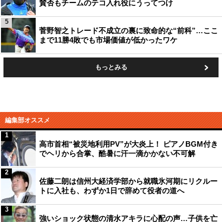
賛否もチームのテコ入れ役にうってつけ
5
菅野智之トレード不成立の裏に致命的な“前科”…ここ
まで11勝4敗でも市場価値が低かったワケ
もっとみる
編集部オススメ
1
高市首相“被災地利用PV”が大炎上！ ピアノBGM付き
でヘリから合掌、酷暑に汗一滴かかない不可解
2
佐藤二朗は信州大経済学部から就職氷河期にリクルー
トに入社も、わずか1日で辞めて役者の道へ
3
強いショック状態の清水アキラに心配の声…子供を亡