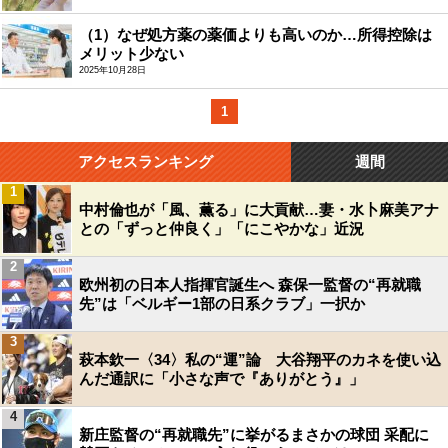
（1）なぜ処方薬の薬価よりも高いのか…所得控除は
メリット少ない
2025年10月28日
1
アクセスランキング
週間
1
中村倫也が「風、薫る」に大貢献…妻・水卜麻美アナ
との「ずっと仲良く」「にこやかな」近況
2
欧州初の日本人指揮官誕生へ 森保一監督の“再就職
先”は「ベルギー1部の日系クラブ」一択か
3
萩本欽一〈34〉私の“運”論 大谷翔平のカネを使い込
んだ通訳に「小さな声で『ありがとう』」
4
新庄監督の“再就職先”に挙がるまさかの球団 采配に