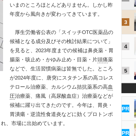
いまのところほとんどありません。しかし昨
年度から風向きが変わってきています。
3
厚生労働省公表の「スイッチOTC医薬品の
候補となる成分及びその検討結果について」
4
を見ると、2023年度までの候補は鼻炎薬・胃
腸薬・咳止め・かゆみ止め・目薬・片
頭痛
薬
などで、生活習慣病薬は皆無でした。ところ
5
が2024年度に、唐突にスタチン系の高コレス
テロール治療薬、カルシウム拮抗薬系の高
血
圧
治療薬、痛風（高尿酸血症）治療薬などが
候補に躍り出てきたのです。今年は、胃炎・
PR
胃潰瘍・逆流性食道炎などに効くプロトンポ
され、市場に出始めています。
PR