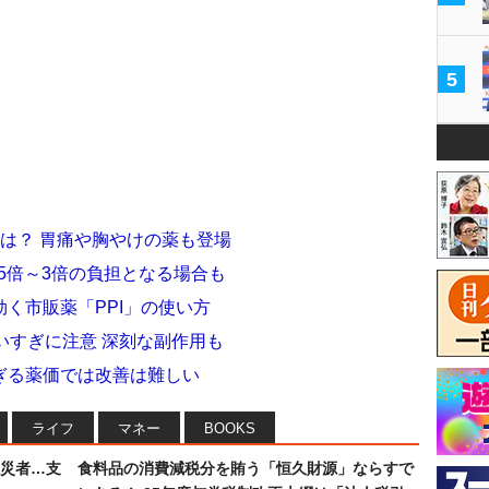
5
は？ 胃痛や胸やけの薬も登場
.5倍～3倍の負担となる場合も
く市販薬「PPI」の使い方
いすぎに注意 深刻な副作用も
ぎる薬価では改善は難しい
ライフ
マネー
BOOKS
災者…支
食料品の消費減税分を賄う「恒久財源」ならすで