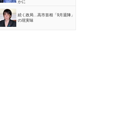
かに
続く政局…高市首相「9月退陣」
の現実味