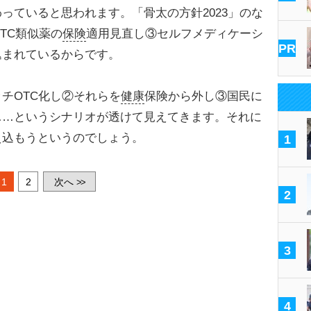
ていると思われます。「骨太の方針2023」のな
TC類似薬の
保険
適用見直し③セルフメディケーシ
PR
込まれているからです。
チOTC化し②それらを
健康
保険から外し③国民に
……というシナリオが透けて見えてきます。それに
え込もうというのでしょう。
1
1
2
次へ
>>
2
3
4