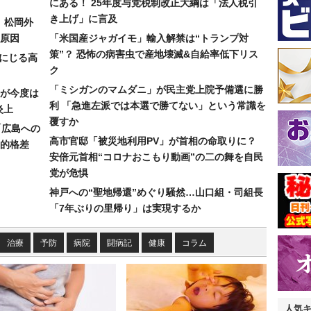
にある！ 25年度与党税制改正大綱は「法人税引
き上げ」に言及
）松岡外
原因
「米国産ジャガイモ」輸入解禁は“トランプ対
策”？ 恐怖の病害虫で産地壊滅&自給率低下リス
みにじる高
ク
「ミシガンのマムダニ」が民主党上院予備選に勝
が今度は
利 「急進左派では本選で勝てない」という常識を
炎上
覆すか
「広島への
高市官邸「被災地利用PV」が首相の命取りに？
的格差
安倍元首相“コロナおこもり動画”の二の舞を自民
党が危惧
神戸への“聖地帰還”めぐり騒然…山口組・司組長
「7年ぶりの里帰り」は実現するか
治療
予防
病院
闘病記
健康
コラム
人気