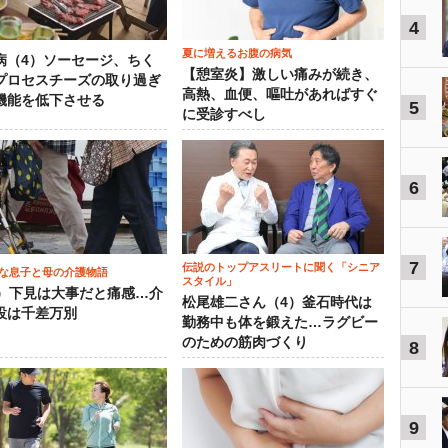
4
夏に増えるお腹の病気
病（4）ソーセージ、ちく
【憩室炎】激しい痛みが続き、
プロセスチーズの取り過ぎ
高熱、血便、嘔吐があればすぐ
機能を低下させる
5
に受診すべし
6
7
伝説のトップアスリートに聞く「シニア
な息子と母の介護物語
スタイル」
0）下見は大事だと痛感…介
松尾雄二さん（4）釜石時代は
設は千差万別
勤務中も体を鍛えた…ラグビー
のための筋肉づくり
8
9