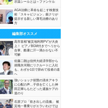
示温シールとは～ファンケル
AGA治療に革命を起こす検査技
術「スキャビジョン」銀クリが
提示する新しい薄毛治療のあり
方
編集部オススメ
高市首相“被災地利用PV”が大炎
上！ ピアノBGM付きでヘリから
合掌、酷暑に汗一滴かかない不
可解
佐藤二朗は信州大経済学部から
就職氷河期にリクルートに入社
も、わずか1日で辞めて役者の道
へ
強いショック状態の清水アキラ
に心配の声…子供を亡くした神
田正輝らもたどった遺族ケアの
道のり
石原プロ「炊き出しの流儀」 被
災地一番乗りがエラいわけでは