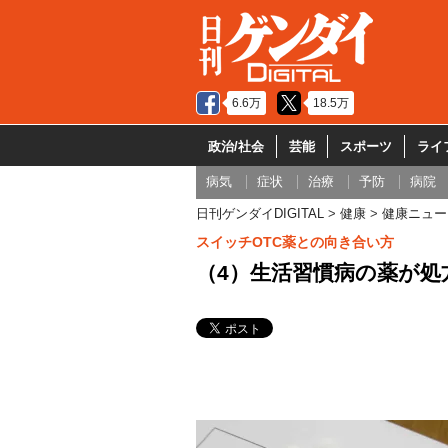
6.6万
18.5万
政治/社会
芸能
スポーツ
ライ
病気
症状
治療
予防
病院
日刊ゲンダイDIGITAL
健康
健康ニュー
スイッチOTC薬との向き合い方
（4）生活習慣病の薬が