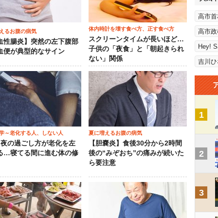
高市首
体内時計を壊す食べ方、正す食べ方
高市政
えるお腹の病気
スクリーンタイムが長いほど…
血性腸炎】突然の左下腹部
Hey! 
子供の「夜食」と「朝起きられ
血便が典型的なサイン
ない」関係
吉川ひ
1
学～老化する人、しない人
夏に増えるお腹の病気
）夜の過ごし方が老化を左
【胆嚢炎】食後30分から2時間
2
る…寝てる間に進む体の修
後の“みぞおち”の痛みが続いた
ら要注意
3