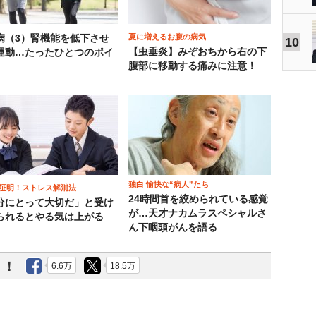
夏に増えるお腹の病気
病（3）腎機能を低下させ
10
【虫垂炎】みぞおちから右の下
運動…たったひとつのポイ
腹部に移動する痛みに注意！
独白 愉快な“病人”たち
証明！ストレス解消法
24時間首を絞められている感覚
分にとって大切だ」と受け
が…天才ナカムラスペシャルさ
られるとやる気は上がる
ん下咽頭がんを語る
う！
6.6万
18.5万