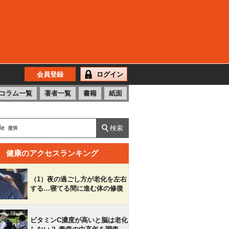
会員登録
ログイン
コラム一覧
著者一覧
書籍
紙面
健康のアクセスランキング
（1）夜の過ごし方が老化を左右
する…寝てる間に進む体の修復
ビタミンC濃度が高いと脳は老化