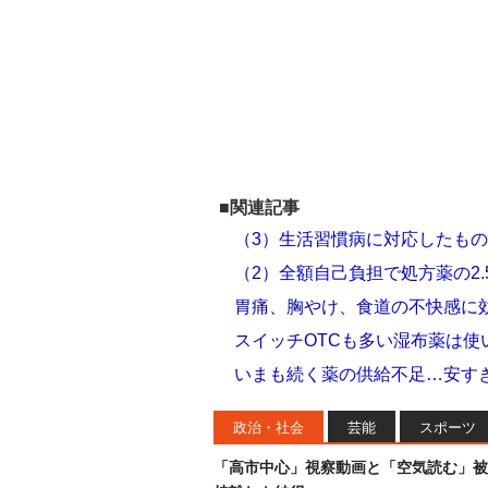
■関連記事
（3）生活習慣病に対応したもの
（2）全額自己負担で処方薬の2
胃痛、胸やけ、食道の不快感に効
スイッチOTCも多い湿布薬は使
いまも続く薬の供給不足…安す
政治・社会
芸能
スポーツ
「高市中心」視察動画と「空気読む」被