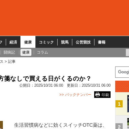
フ
経済
健康
コミック
競馬
公営競技
書籍
闘病記
健康
コラム
ス
記事
処方箋なしで買える日がくるのか？
公開日：
2025/10/31 06:00
更新日：
2025/10/31 06:00
>> バックナンバー
印刷
1
生活習慣病などに効くスイッチOTC薬は、
2