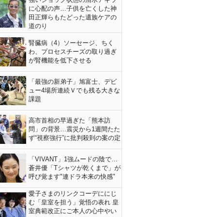
に心配の声…子供を亡くした神
田正輝らもたどった遺族ケアの
道のり
腎臓病（4）ソーセージ、ちく
わ、プロセスチーズの取り過ぎ
が腎機能を低下させる
「最強の新弟子」旭富士、デビ
ュー4場所連続Ｖでも残る大きな
課題
高市首相の早過ぎた「熊本訪
問」の背景…震災から1週間たた
ず“視察強行”に批判殺到の案の定
「VIVANT」1強ムードの陰で…
蒼井優「Tシャツが乾くまで」が
呼び覚ます"連ドラ本来の快感"
愛子さまのリンクコーデににじ
む「皇室を担う」覚悟の表れ 皇
室典範改正にご本人の心中やい