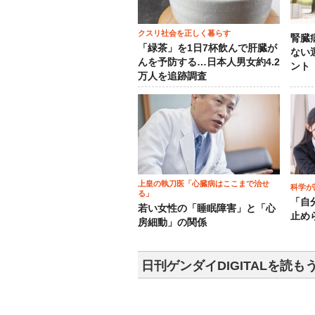
クスリ社会を正しく暮らす
腎臓
「緑茶」を1日7杯飲んで肝臓が
ない
んを予防する…日本人男女約4.2
ント
万人を追跡調査
上皇の執刀医「心臓病はここまで治せ
科学が
る」
「自
若い女性の「睡眠障害」と「心
止め
房細動」の関係
日刊ゲンダイDIGITALを読も