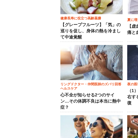
健康長寿に役立つ高齢薬膳
夏に増
【グレープフルーツ】「気」の
【虚
巡りを促し、身体の熱を冷まし
痛と
て中途覚醒
リングドクター・仲間医師のズバリ回答
夜の医
ヘルスケア
（1
心不全が知らせる2つのサイ
右す
ン…その体調不良は本当に熱中
復
症？