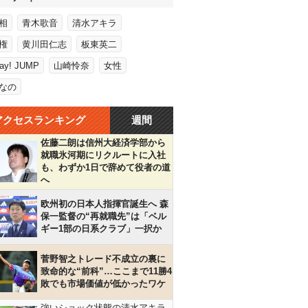
相
青木歌音
清水アキラ
権
黄川田仁志
板東英二
Say! JUMP
山崎怜奈
女性
なの
アクセスランキング
週間
佐藤二朗は信州大経済学部から
就職氷河期にリクルートに入社
も、わずか1日で辞めて役者の道
へ
欧州初の日本人指揮官誕生へ 森
保一監督の“再就職先”は「ベル
ギー1部の日系クラブ」一択か
菅野智之トレード不成立の裏に
致命的な“前科”…ここまで11勝4
敗でも市場価値が低かったワケ
強いショック状態の清水アキラ