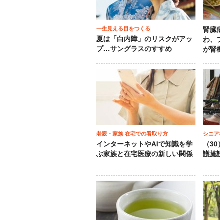
一生見える目をつくる
腎臓
夏は「白内障」のリスクがアッ
わ、
プ…サングラスのすすめ
が腎
老親・家族 在宅での看取り方
シニア
インターネットやAIで知識を学
（3
ぶ家族と在宅医療の新しい関係
護施