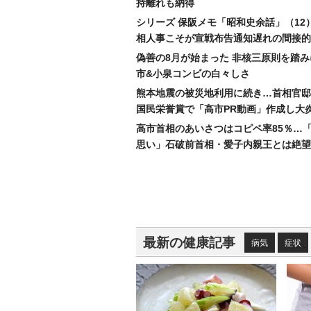
持離れも納得
シリーズ 保阪メモ「昭和史余話」（12
相人事こそが宣戦布告通知遅れの間接的
偽善の8月が始まった 非核三原則を踏
市&小泉コンビの白々しさ
熊本地震の被災地利用に続き…首相官邸
国民栄誉賞で「高市PR動画」作成し大
高市首相のあいさつはコピペ率85％…
思い」石破前首相・愛子内親王とは絶望
最新の健康記事
病気
症状