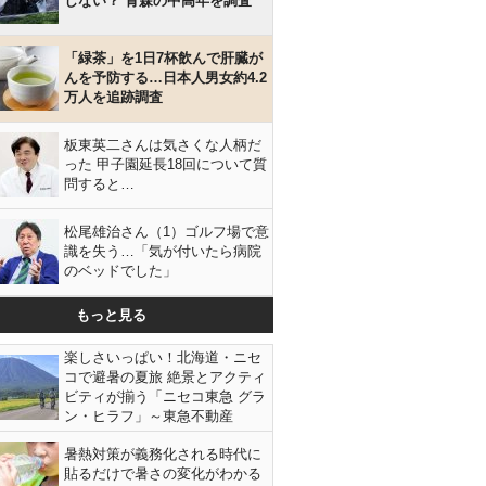
しない？ 青森の中高年を調査
「緑茶」を1日7杯飲んで肝臓が
んを予防する…日本人男女約4.2
万人を追跡調査
板東英二さんは気さくな人柄だ
った 甲子園延長18回について質
問すると…
松尾雄治さん（1）ゴルフ場で意
識を失う…「気が付いたら病院
のベッドでした」
もっと見る
楽しさいっぱい！北海道・ニセ
コで避暑の夏旅 絶景とアクティ
ビティが揃う「ニセコ東急 グラ
ン・ヒラフ」～東急不動産
暑熱対策が義務化される時代に
貼るだけで暑さの変化がわかる