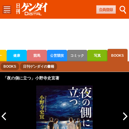
ー
健康
競馬
公営競技
コミック
写真
BOOKS
ボートレース
競輪
オートレース
BOOKS
日刊ゲンダイの書籍
「夜の側に立つ」小野寺史宜著