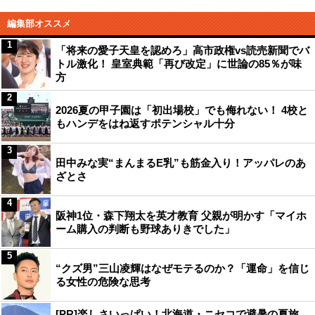
編集部オススメ
1
「将来の愛子天皇を認めろ」高市政権vs読売新聞でバ
トル激化！ 皇室典範「再び改定」に世論の85％が味
方
2
2026夏の甲子園は「初出場校」でも侮れない！ 4校と
もハンデをはね返すポテンシャル十分
3
田中みな実“まんまるE乳”も筋金入り！アッパレのあ
ざとさ
4
阪神1位・森下翔太を英才教育 父親が明かす「マイホ
ーム購入の判断も野球ありきでした」
5
“クズ男”三山凌輝はなぜモテるのか？「運命」を信じ
る女性の危険な思考
[PR]楽しさいっぱい！北海道・ニセコで避暑の夏旅