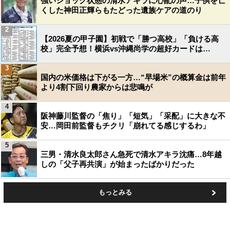
強いショック状態の清水アキラに心配の声…子供を亡
くした神田正輝らもたどった遺族ケアの道のり
2
【2026夏の甲子園】初戦で「勝つ高校」「負ける高
校」完全予想！横浜vs沖縄尚学の超好カードは…
3
国内の米価格は下がる一方…“早場米”の概算金は前年
より4割下回り農家からは悲鳴が
4
阪神藤川監督の「焦り」「短気」「采配」に大きな不
安…岡田前監督もチクリ「崩れてる感じするわ」
5
三男・清水良太郎さん急死で清水アキラ沈痛…8年越
しの「父子再共演」が始まったばかりだった
もっとみる