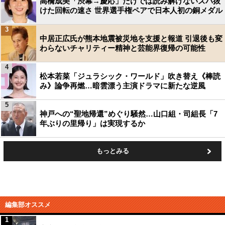
高橋成美「渋幕→慶応」だけでは読み解けないズバ抜
けた回転の速さ 世界選手権ペアで日本人初の銅メダル
3
中居正広氏が熊本地震被災地を支援と報道 引退後も変
わらないチャリティー精神と芸能界復帰の可能性
4
松本若菜「ジュラシック・ワールド」吹き替え《棒読
み》論争再燃…暗雲漂う主演ドラマに新たな逆風
5
神戸への“聖地帰還”めぐり騒然…山口組・司組長「7
年ぶりの里帰り」は実現するか
もっとみる
編集部オススメ
1