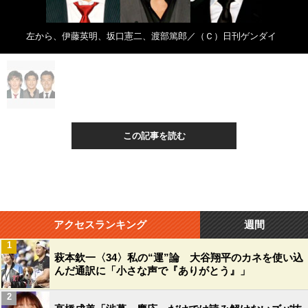
左から、伊藤英明、坂口憲二、渡部篤郎／（Ｃ）日刊ゲンダイ
この記事を読む
アクセスランキング
週間
1
萩本欽一〈34〉私の“運”論 大谷翔平のカネを使い込
んだ通訳に「小さな声で『ありがとう』」
2