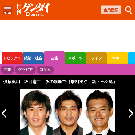
トピックス
政治・社会
芸能
スポーツ
ライフ
マネー
ボートレース
競輪
オートレース
芸能
グラビア
コラム
伊藤英明、坂口憲二…夜の銀座で目撃相次ぐ「新・三羽烏」