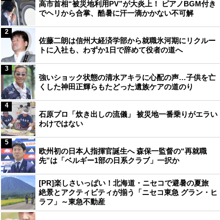
高市首相“被災地利用PV”が大炎上！ ピアノBGM付き
でヘリから合掌、酷暑に汗一滴かかない不可解
2
佐藤二朗は信州大経済学部から就職氷河期にリクルー
トに入社も、わずか1日で辞めて役者の道へ
3
強いショック状態の清水アキラに心配の声…子供を亡
くした神田正輝らもたどった遺族ケアの道のり
4
石原プロ「炊き出しの流儀」 被災地一番乗りがエラい
わけではない
5
欧州初の日本人指揮官誕生へ 森保一監督の“再就職
先”は「ベルギー1部の日系クラブ」一択か
[PR]楽しさいっぱい！北海道・ニセコで避暑の夏旅
絶景とアクティビティが揃う「ニセコ東急 グラン・ヒ
ラフ」～東急不動産