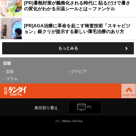
[PR]暑熱対策が義務化される時代に 貼るだけで暑さ
の変化がわかる示温シールとは～ファンケル
[PR]AGA治療に革命を起こす検査技術「スキャビジ
ョン」銀クリが提示する新しい薄毛治療のあり方
もっとみる
芸能
芸能
グラビア
コラム
表示切り替え
（C）Nikkan Gendai