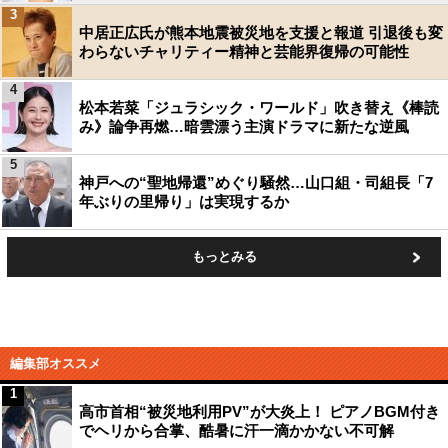
3
中居正広氏が熊本地震被災地を支援と報道 引退後も変
わらないチャリティー精神と芸能界復帰の可能性
4
松本若菜「ジュラシック・ワールド」吹き替え《棒読
み》論争再燃…暗雲漂う主演ドラマに新たな逆風
5
神戸への“聖地帰還”めぐり騒然…山口組・司組長「7
年ぶりの里帰り」は実現するか
もっとみる
編集部オススメ
1
高市首相“被災地利用PV”が大炎上！ ピアノBGM付き
でヘリから合掌、酷暑に汗一滴かかない不可解