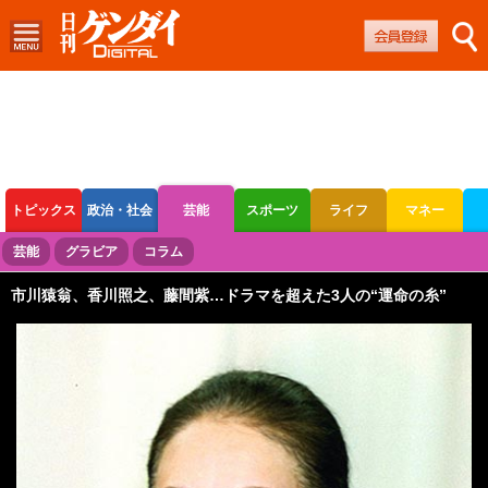
トピックス
政治・社会
芸能
スポーツ
ライフ
マネー
ボートレース
競輪
オートレース
芸能
グラビア
コラム
市川猿翁、香川照之、藤間紫…ドラマを超えた3人の“運命の糸”