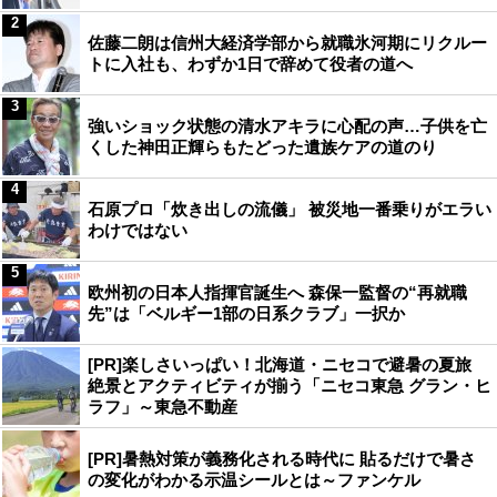
2
佐藤二朗は信州大経済学部から就職氷河期にリクルー
トに入社も、わずか1日で辞めて役者の道へ
3
強いショック状態の清水アキラに心配の声…子供を亡
くした神田正輝らもたどった遺族ケアの道のり
4
石原プロ「炊き出しの流儀」 被災地一番乗りがエラい
わけではない
5
欧州初の日本人指揮官誕生へ 森保一監督の“再就職
先”は「ベルギー1部の日系クラブ」一択か
[PR]楽しさいっぱい！北海道・ニセコで避暑の夏旅
絶景とアクティビティが揃う「ニセコ東急 グラン・ヒ
ラフ」～東急不動産
[PR]暑熱対策が義務化される時代に 貼るだけで暑さ
の変化がわかる示温シールとは～ファンケル