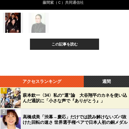
藤間紫（Ｃ）共同通信社
この記事を読む
アクセスランキング
週間
1
萩本欽一〈34〉私の“運”論 大谷翔平のカネを使い込
んだ通訳に「小さな声で『ありがとう』」
2
高橋成美「渋幕→慶応」だけでは読み解けないズバ抜
けた回転の速さ 世界選手権ペアで日本人初の銅メダル