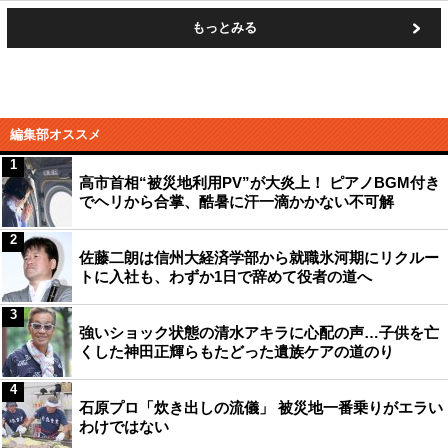
もっとみる
編集部オススメ
1
高市首相“被災地利用PV”が大炎上！ ピアノBGM付き
でヘリから合掌、酷暑に汗一滴かかない不可解
2
佐藤二朗は信州大経済学部から就職氷河期にリクルー
トに入社も、わずか1日で辞めて役者の道へ
3
強いショック状態の清水アキラに心配の声…子供を亡
くした神田正輝らもたどった遺族ケアの道のり
4
石原プロ「炊き出しの流儀」 被災地一番乗りがエラい
わけではない