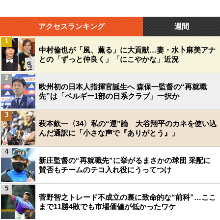
アクセスランキング
週間
1
中村倫也が「風、薫る」に大貢献…妻・水卜麻美アナ
との「ずっと仲良く」「にこやかな」近況
2
欧州初の日本人指揮官誕生へ 森保一監督の“再就職
先”は「ベルギー1部の日系クラブ」一択か
3
萩本欽一〈34〉私の“運”論 大谷翔平のカネを使い込
んだ通訳に「小さな声で『ありがとう』」
4
新庄監督の“再就職先”に挙がるまさかの球団 采配に
賛否もチームのテコ入れ役にうってつけ
5
菅野智之トレード不成立の裏に致命的な“前科”…ここ
まで11勝4敗でも市場価値が低かったワケ