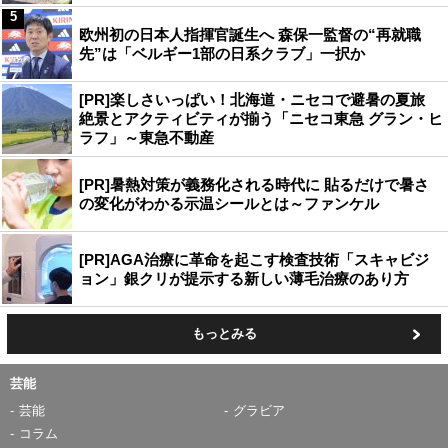
5
欧州初の日本人指揮官誕生へ 森保一監督の“再就職
先”は「ベルギー1部の日系クラブ」一択か
[PR]楽しさいっぱい！北海道・ニセコで避暑の夏旅
絶景とアクティビティが揃う「ニセコ東急 グラン・ヒ
ラフ」～東急不動産
[PR]暑熱対策が義務化される時代に 貼るだけで暑さ
の変化がわかる示温シールとは～ファンケル
[PR]AGA治療に革命を起こす検査技術「スキャビジ
ョン」銀クリが提示する新しい薄毛治療のあり方
もっとみる
芸能
芸能
グラビア
コラム