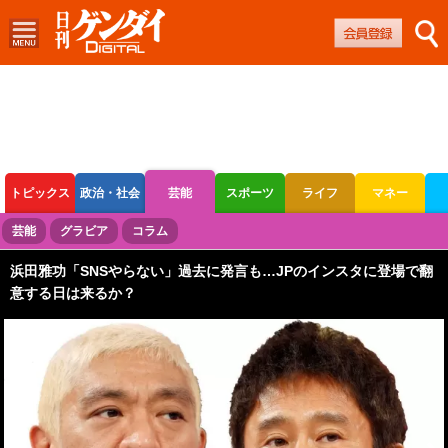
トピックス
政治・社会
芸能
スポーツ
ライフ
マネー
ボートレース
競輪
オートレース
芸能
グラビア
コラム
浜田雅功「SNSやらない」過去に発言も…JPのインスタに登場で翻
意する日は来るか？