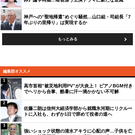
5
神戸への“聖地帰還”めぐり騒然…山口組・司組長「7
年ぶりの里帰り」は実現するか
もっとみる
編集部オススメ
1
高市首相“被災地利用PV”が大炎上！ ピアノBGM付き
でヘリから合掌、酷暑に汗一滴かかない不可解
2
佐藤二朗は信州大経済学部から就職氷河期にリクルー
トに入社も、わずか1日で辞めて役者の道へ
3
強いショック状態の清水アキラに心配の声…子供を亡