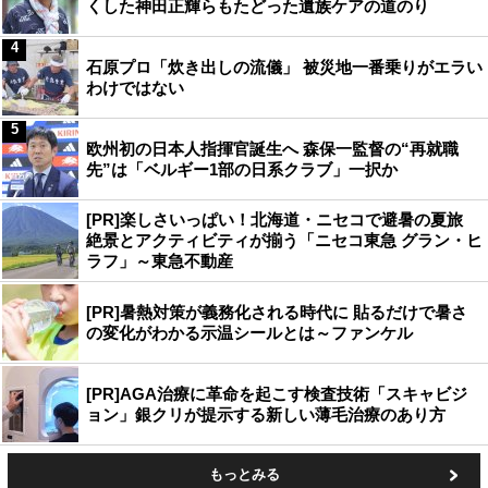
くした神田正輝らもたどった遺族ケアの道のり
4
石原プロ「炊き出しの流儀」 被災地一番乗りがエラい
わけではない
5
欧州初の日本人指揮官誕生へ 森保一監督の“再就職
先”は「ベルギー1部の日系クラブ」一択か
[PR]楽しさいっぱい！北海道・ニセコで避暑の夏旅
絶景とアクティビティが揃う「ニセコ東急 グラン・ヒ
ラフ」～東急不動産
[PR]暑熱対策が義務化される時代に 貼るだけで暑さ
の変化がわかる示温シールとは～ファンケル
[PR]AGA治療に革命を起こす検査技術「スキャビジ
ョン」銀クリが提示する新しい薄毛治療のあり方
もっとみる