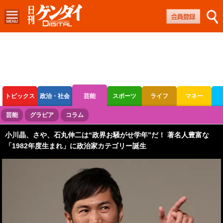
トピックス
政治・社会
芸能
スポーツ
ライフ
マネー
ボートレース
競輪
オートレース
芸能
グラビア
コラム
小川晶、さや、石丸伸二は“政界お騒がせ学年”だ！ 著名人豊富な
「1982年度生まれ」に政治家カテゴリー誕生