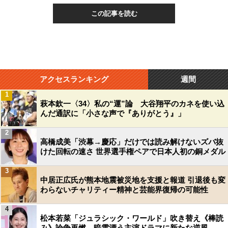
この記事を読む
アクセスランキング
週間
1
萩本欽一〈34〉私の“運”論 大谷翔平のカネを使い込
んだ通訳に「小さな声で『ありがとう』」
2
高橋成美「渋幕→慶応」だけでは読み解けないズバ抜
けた回転の速さ 世界選手権ペアで日本人初の銅メダル
3
中居正広氏が熊本地震被災地を支援と報道 引退後も変
わらないチャリティー精神と芸能界復帰の可能性
4
松本若菜「ジュラシック・ワールド」吹き替え《棒読
み》論争再燃…暗雲漂う主演ドラマに新たな逆風