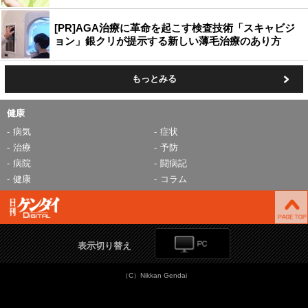
[PR]AGA治療に革命を起こす検査技術「スキャビジ
ョン」銀クリが提示する新しい薄毛治療のあり方
もっとみる
健康
病気
症状
治療
予防
病院
闘病記
健康
コラム
表示切り替え
（C）Nikkan Gendai