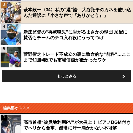
3
萩本欽一〈34〉私の“運”論 大谷翔平のカネを使い込
んだ通訳に「小さな声で『ありがとう』」
4
新庄監督の“再就職先”に挙がるまさかの球団 采配に
賛否もチームのテコ入れ役にうってつけ
5
菅野智之トレード不成立の裏に致命的な“前科”…ここ
まで11勝4敗でも市場価値が低かったワケ
もっとみる
編集部オススメ
1
高市首相“被災地利用PV”が大炎上！ ピアノBGM付き
でヘリから合掌、酷暑に汗一滴かかない不可解