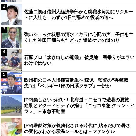
2
佐藤二朗は信州大経済学部から就職氷河期にリクルー
トに入社も、わずか1日で辞めて役者の道へ
3
強いショック状態の清水アキラに心配の声…子供を亡
くした神田正輝らもたどった遺族ケアの道のり
4
石原プロ「炊き出しの流儀」 被災地一番乗りがエラい
わけではない
5
欧州初の日本人指揮官誕生へ 森保一監督の“再就職
先”は「ベルギー1部の日系クラブ」一択か
[PR]楽しさいっぱい！北海道・ニセコで避暑の夏旅
絶景とアクティビティが揃う「ニセコ東急 グラン・ヒ
ラフ」～東急不動産
[PR]暑熱対策が義務化される時代に 貼るだけで暑さ
の変化がわかる示温シールとは～ファンケル