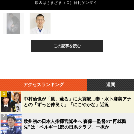
原因はさまざま（Ｃ）日刊ゲンダイ
この記事を読む
アクセスランキング
週間
1
中村倫也が「風、薫る」に大貢献…妻・水卜麻美アナ
との「ずっと仲良く」「にこやかな」近況
2
欧州初の日本人指揮官誕生へ 森保一監督の“再就職
先”は「ベルギー1部の日系クラブ」一択か