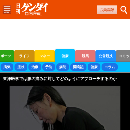
スポーツ
ライフ
マネー
健康
競馬
公営競技
コミッ
ボートレース
競輪
オートレース
病気
症状
治療
予防
病院
闘病記
健康
コラム
東洋医学では膝の痛みに対してどのようにアプローチするのか