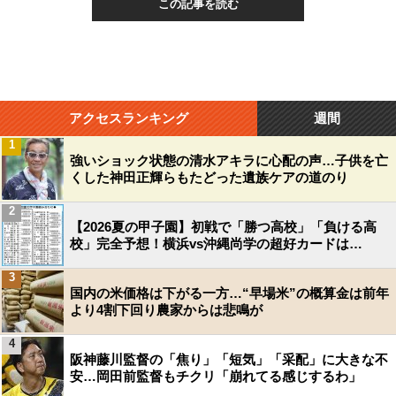
この記事を読む
アクセスランキング
週間
1
強いショック状態の清水アキラに心配の声…子供を亡
くした神田正輝らもたどった遺族ケアの道のり
2
【2026夏の甲子園】初戦で「勝つ高校」「負ける高
校」完全予想！横浜vs沖縄尚学の超好カードは…
3
国内の米価格は下がる一方…“早場米”の概算金は前年
より4割下回り農家からは悲鳴が
4
阪神藤川監督の「焦り」「短気」「采配」に大きな不
安…岡田前監督もチクリ「崩れてる感じするわ」