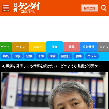
スポーツ
ライフ
マネー
健康
競馬
公営競技
コミッ
ボートレース
競輪
オートレース
病気
症状
治療
予防
病院
闘病記
健康
コラム
心臓病を発症しても仕事を続けたい…どのような整備が必要か