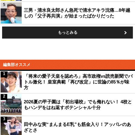
5
三男・清水良太郎さん急死で清水アキラ沈痛…8年越
しの「父子再共演」が始まったばかりだった
もっとみる
編集部オススメ
1
「将来の愛子天皇を認めろ」高市政権vs読売新聞でバ
トル激化！ 皇室典範「再び改定」に世論の85％が味
方
2
2026夏の甲子園は「初出場校」でも侮れない！ 4校と
もハンデをはね返すポテンシャル十分
3
田中みな実“まんまるE乳”も筋金入り！アッパレのあ
ざとさ