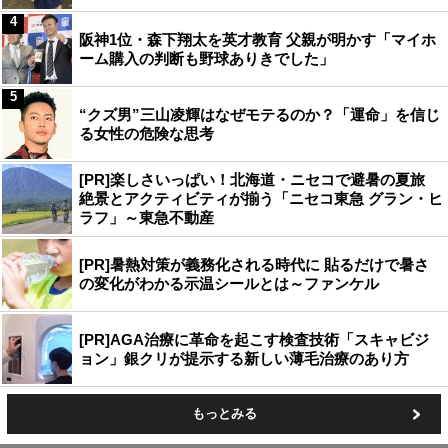
4
阪神1位・森下翔太を英才教育 父親が明かす「マイホ
ーム購入の判断も野球ありきでした」
5
“クズ男”三山凌輝はなぜモテるのか？「運命」を信じ
る女性の危険な思考
[PR]楽しさいっぱい！北海道・ニセコで避暑の夏旅
絶景とアクティビティが揃う「ニセコ東急 グラン・ヒ
ラフ」～東急不動産
[PR]暑熱対策が義務化される時代に 貼るだけで暑さ
の変化がわかる示温シールとは～ファンケル
[PR]AGA治療に革命を起こす検査技術「スキャビジ
ョン」銀クリが提示する新しい薄毛治療のあり方
もっとみる