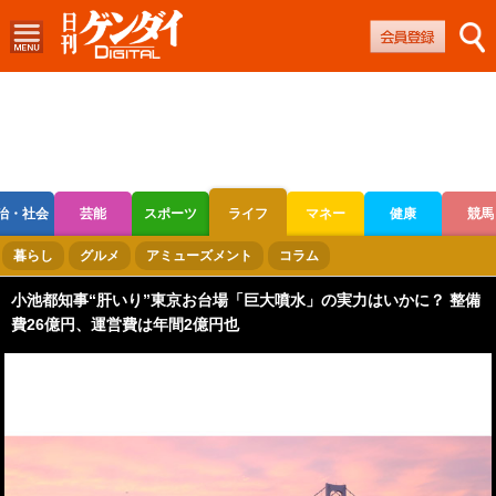
治・社会
芸能
スポーツ
ライフ
マネー
健康
競馬
ボートレース
競輪
オートレース
暮らし
グルメ
アミューズメント
コラム
小池都知事“肝いり”東京お台場「巨大噴水」の実力はいかに？ 整備
費26億円、運営費は年間2億円也