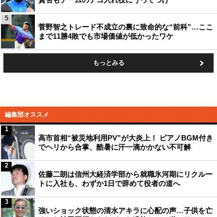
5
菅野智之トレード不成立の裏に致命的な“前科”…ここ
まで11勝4敗でも市場価値が低かったワケ
もっとみる
編集部オススメ
1
高市首相“被災地利用PV”が大炎上！ ピアノBGM付き
でヘリから合掌、酷暑に汗一滴かかない不可解
2
佐藤二朗は信州大経済学部から就職氷河期にリクルー
トに入社も、わずか1日で辞めて役者の道へ
3
強いショック状態の清水アキラに心配の声…子供を亡