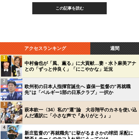
この記事を読む
アクセスランキング
週間
1
中村倫也が「風、薫る」に大貢献…妻・水卜麻美アナ
との「ずっと仲良く」「にこやかな」近況
2
欧州初の日本人指揮官誕生へ 森保一監督の“再就職
先”は「ベルギー1部の日系クラブ」一択か
3
萩本欽一〈34〉私の“運”論 大谷翔平のカネを使い込
んだ通訳に「小さな声で『ありがとう』」
4
新庄監督の“再就職先”に挙がるまさかの球団 采配に
賛否もチームのテコ入れ役にうってつけ