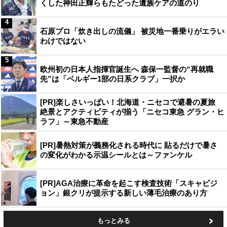
くした神田正輝らもたどった遺族ケアの道のり
4
石原プロ「炊き出しの流儀」 被災地一番乗りがエラい
わけではない
5
欧州初の日本人指揮官誕生へ 森保一監督の“再就職
先”は「ベルギー1部の日系クラブ」一択か
[PR]楽しさいっぱい！北海道・ニセコで避暑の夏旅
絶景とアクティビティが揃う「ニセコ東急 グラン・ヒ
ラフ」～東急不動産
[PR]暑熱対策が義務化される時代に 貼るだけで暑さ
の変化がわかる示温シールとは～ファンケル
[PR]AGA治療に革命を起こす検査技術「スキャビジ
ョン」銀クリが提示する新しい薄毛治療のあり方
もっとみる