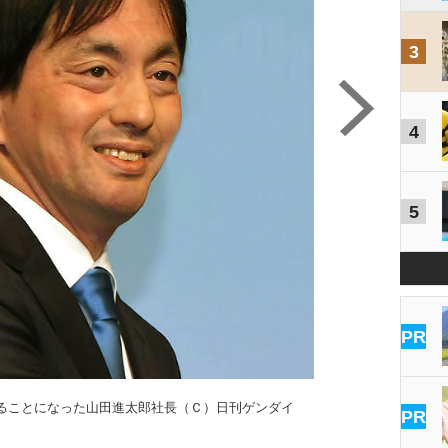
3
4
5
PR
ることになった山田進太郎社長（Ｃ）日刊ゲンダイ
PR