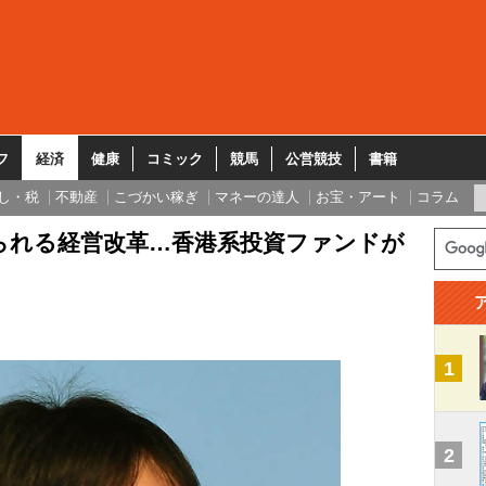
フ
経済
健康
コミック
競馬
公営競技
書籍
し・税
不動産
こづかい稼ぎ
マネーの達人
お宝・アート
コラム
られる経営改革…香港系投資ファンドが
1
2