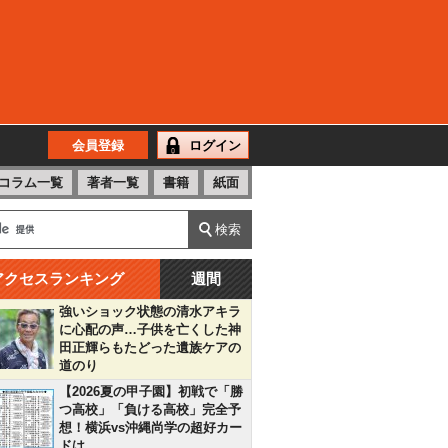
会員登録
ログイン
コラム一覧
著者一覧
書籍
紙面
アクセスランキング
週間
強いショック状態の清水アキラ
に心配の声…子供を亡くした神
田正輝らもたどった遺族ケアの
道のり
【2026夏の甲子園】初戦で「勝
つ高校」「負ける高校」完全予
想！横浜vs沖縄尚学の超好カー
ドは…