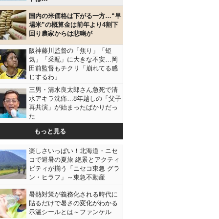
国内の米価格は下がる一方…“早
場米”の概算金は前年より4割下
回り農家からは悲鳴が
阪神藤川監督の「焦り」「短
気」「采配」に大きな不安…岡
田前監督もチクリ「崩れてる感
じするわ」
三男・清水良太郎さん急死で清
水アキラ沈痛…8年越しの「父子
再共演」が始まったばかりだっ
た
もっと見る
楽しさいっぱい！北海道・ニセ
コで避暑の夏旅 絶景とアクティ
ビティが揃う「ニセコ東急 グラ
ン・ヒラフ」～東急不動産
暑熱対策が義務化される時代に
貼るだけで暑さの変化がわかる
示温シールとは～ファンケル