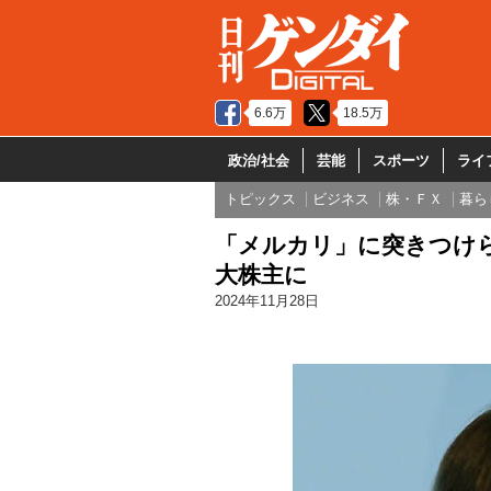
6.6万
18.5万
政治/社会
芸能
スポーツ
ライ
トピックス
ビジネス
株・ＦＸ
暮ら
「メルカリ」に突きつけ
大株主に
2024年11月28日