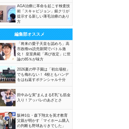
AGA治療に革命を起こす検査技
術「スキャビジョン」銀クリが
提示する新しい薄毛治療のあり
方
編集部オススメ
「将来の愛子天皇を認めろ」高
市政権vs読売新聞でバトル激
化！ 皇室典範「再び改定」に世
論の85％が味方
2026夏の甲子園は「初出場校」
でも侮れない！ 4校ともハンデ
をはね返すポテンシャル十分
田中みな実“まんまるE乳”も筋金
入り！アッパレのあざとさ
阪神1位・森下翔太を英才教育
父親が明かす「マイホーム購入
の判断も野球ありきでした」