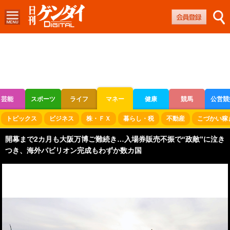
芸能
スポーツ
ライフ
マネー
健康
競馬
公営競
ボートレース
競輪
オートレース
トピックス
ビジネス
株・ＦＸ
暮らし・税
不動産
こづかい稼
開幕まで2カ月も大阪万博ご難続き…入場券販売不振で“政敵”に泣き
つき、海外パビリオン完成もわずか数カ国