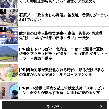
くした神田正輝らもたどった遺族ケアの道のり
4
石原プロ「炊き出しの流儀」 被災地一番乗りがエラい
わけではない
5
欧州初の日本人指揮官誕生へ 森保一監督の“再就職
先”は「ベルギー1部の日系クラブ」一択か
[PR]楽しさいっぱい！北海道・ニセコで避暑の夏旅
絶景とアクティビティが揃う「ニセコ東急 グラン・ヒ
ラフ」～東急不動産
[PR]暑熱対策が義務化される時代に 貼るだけで暑さ
の変化がわかる示温シールとは～ファンケル
[PR]AGA治療に革命を起こす検査技術「スキャビジ
ョン」銀クリが提示する新しい薄毛治療のあり方
もっとみる