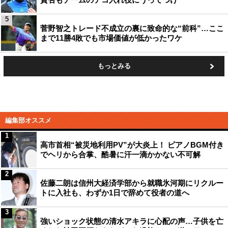
5
菅野智之トレード不成立の裏に致命的な“前科”…ここ
まで11勝4敗でも市場価値が低かったワケ
もっとみる
編集部オススメ
1
高市首相“被災地利用PV”が大炎上！ ピアノBGM付き
でヘリから合掌、酷暑に汗一滴かかない不可解
2
佐藤二朗は信州大経済学部から就職氷河期にリクルー
トに入社も、わずか1日で辞めて役者の道へ
3
強いショック状態の清水アキラに心配の声…子供を亡