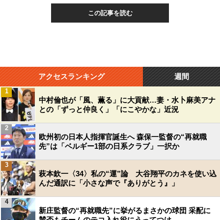
この記事を読む
アクセスランキング
週間
1
中村倫也が「風、薫る」に大貢献…妻・水卜麻美アナ
との「ずっと仲良く」「にこやかな」近況
2
欧州初の日本人指揮官誕生へ 森保一監督の“再就職
先”は「ベルギー1部の日系クラブ」一択か
3
萩本欽一〈34〉私の“運”論 大谷翔平のカネを使い込
んだ通訳に「小さな声で『ありがとう』」
4
新庄監督の“再就職先”に挙がるまさかの球団 采配に
賛否もチームのテコ入れ役にうってつけ