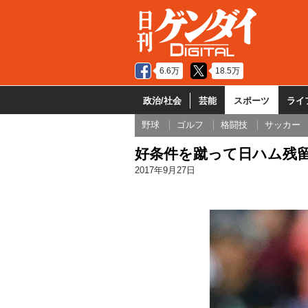
6.6万
18.5万
政治/社会
芸能
スポーツ
ライ
野球
ゴルフ
格闘技
サッカー
好条件を蹴って日ハム残留
2017年9月27日