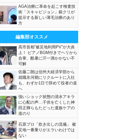
AGA治療に革命を起こす検査技
術「スキャビジョン」銀クリが
提示する新しい薄毛治療のあり
方
編集部オススメ
高市首相“被災地利用PV”が大炎
上！ ピアノBGM付きでヘリから
合掌、酷暑に汗一滴かかない不
可解
佐藤二朗は信州大経済学部から
就職氷河期にリクルートに入社
も、わずか1日で辞めて役者の道
へ
強いショック状態の清水アキラ
に心配の声…子供を亡くした神
田正輝らもたどった遺族ケアの
道のり
石原プロ「炊き出しの流儀」 被
災地一番乗りがエラいわけでは
ない