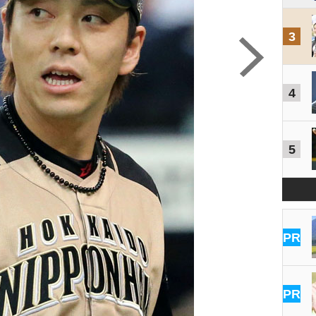
3
4
5
PR
PR