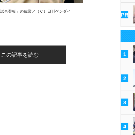
０試合登板」の偉業／（Ｃ）日刊ゲンダイ
PR
1
この記事を読む
2
3
4