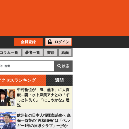
会員登録
ログイン
コラム一覧
著者一覧
書籍
紙面
アクセスランキング
週間
中村倫也が「風、薫る」に大貢
献…妻・水卜麻美アナとの「ず
っと仲良く」「にこやかな」近
況
欧州初の日本人指揮官誕生へ 森
保一監督の“再就職先”は「ベル
ギー1部の日系クラブ」一択か