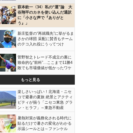
萩本欽一〈34〉私の“運”論 大
谷翔平のカネを使い込んだ通訳
に「小さな声で『ありがと
う』」
新庄監督の“再就職先”に挙がるま
さかの球団 采配に賛否もチーム
のテコ入れ役にうってつけ
菅野智之トレード不成立の裏に
致命的な“前科”…ここまで11勝4
敗でも市場価値が低かったワケ
もっと見る
楽しさいっぱい！北海道・ニセ
コで避暑の夏旅 絶景とアクティ
ビティが揃う「ニセコ東急 グラ
ン・ヒラフ」～東急不動産
暑熱対策が義務化される時代に
貼るだけで暑さの変化がわかる
示温シールとは～ファンケル