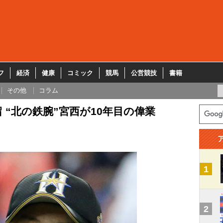
フ
経済
健康
コミック
競馬
公営競技
書籍
その他
コラム
 “北の鉄腕”宮西が10年目の偉業
1
2