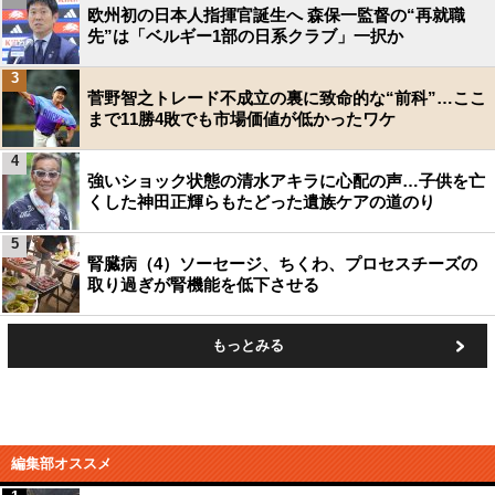
欧州初の日本人指揮官誕生へ 森保一監督の“再就職
先”は「ベルギー1部の日系クラブ」一択か
3
菅野智之トレード不成立の裏に致命的な“前科”…ここ
まで11勝4敗でも市場価値が低かったワケ
4
強いショック状態の清水アキラに心配の声…子供を亡
くした神田正輝らもたどった遺族ケアの道のり
5
腎臓病（4）ソーセージ、ちくわ、プロセスチーズの
取り過ぎが腎機能を低下させる
もっとみる
編集部オススメ