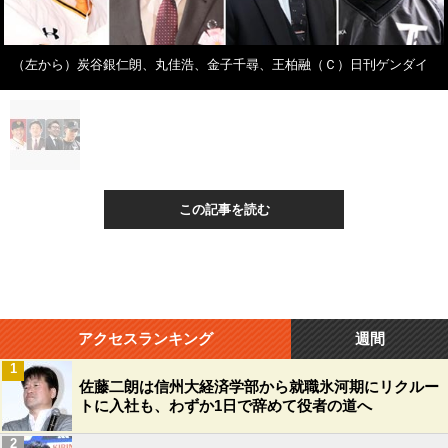
（左から）炭谷銀仁朗、丸佳浩、金子千尋、王柏融（Ｃ）日刊ゲンダイ
この記事を読む
アクセスランキング
週間
1
佐藤二朗は信州大経済学部から就職氷河期にリクルー
トに入社も、わずか1日で辞めて役者の道へ
2