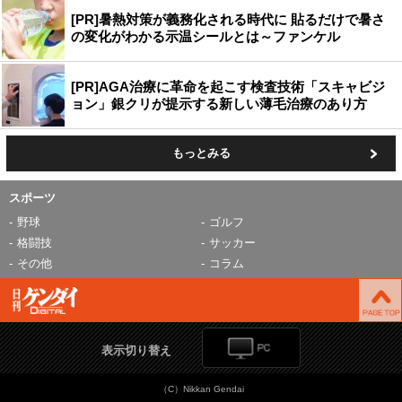
[PR]暑熱対策が義務化される時代に 貼るだけで暑さ
の変化がわかる示温シールとは～ファンケル
[PR]AGA治療に革命を起こす検査技術「スキャビジ
ョン」銀クリが提示する新しい薄毛治療のあり方
もっとみる
スポーツ
野球
ゴルフ
格闘技
サッカー
その他
コラム
表示切り替え
（C）Nikkan Gendai