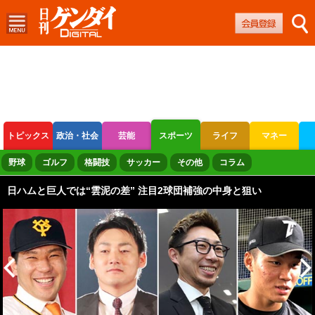
トピックス
政治・社会
芸能
スポーツ
ライフ
マネー
ボートレース
競輪
オートレース
野球
ゴルフ
格闘技
サッカー
その他
コラム
日ハムと巨人では“雲泥の差” 注目2球団補強の中身と狙い