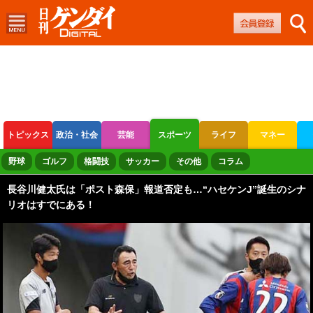
トピックス
政治・社会
芸能
スポーツ
ライフ
マネー
ボートレース
競輪
オートレース
野球
ゴルフ
格闘技
サッカー
その他
コラム
長谷川健太氏は「ポスト森保」報道否定も…“ハセケンJ”誕生のシナ
リオはすでにある！