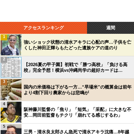
アクセスランキング
週間
1
強いショック状態の清水アキラに心配の声…子供を亡
くした神田正輝らもたどった遺族ケアの道のり
2
【2026夏の甲子園】初戦で「勝つ高校」「負ける高
校」完全予想！横浜vs沖縄尚学の超好カードは…
3
国内の米価格は下がる一方…“早場米”の概算金は前年
より4割下回り農家からは悲鳴が
4
阪神藤川監督の「焦り」「短気」「采配」に大きな不
安…岡田前監督もチクリ「崩れてる感じするわ」
5
三男・清水良太郎さん急死で清水アキラ沈痛…8年越