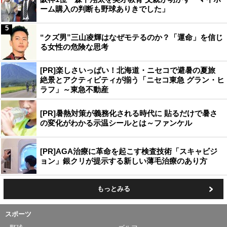
ーム購入の判断も野球ありきでした」
5
“クズ男”三山凌輝はなぜモテるのか？「運命」を信じ
る女性の危険な思考
[PR]楽しさいっぱい！北海道・ニセコで避暑の夏旅
絶景とアクティビティが揃う「ニセコ東急 グラン・ヒ
ラフ」～東急不動産
[PR]暑熱対策が義務化される時代に 貼るだけで暑さ
の変化がわかる示温シールとは～ファンケル
[PR]AGA治療に革命を起こす検査技術「スキャビジ
ョン」銀クリが提示する新しい薄毛治療のあり方
もっとみる
スポーツ