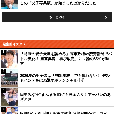
しの「父子再共演」が始まったばかりだった
もっとみる
編集部オススメ
1
「将来の愛子天皇を認めろ」高市政権vs読売新聞でバ
トル激化！ 皇室典範「再び改定」に世論の85％が味
方
2
2026夏の甲子園は「初出場校」でも侮れない！ 4校と
もハンデをはね返すポテンシャル十分
3
田中みな実“まんまるE乳”も筋金入り！アッパレのあ
ざとさ
4
阪神1位・森下翔太を英才教育 父親が明かす「マイホ