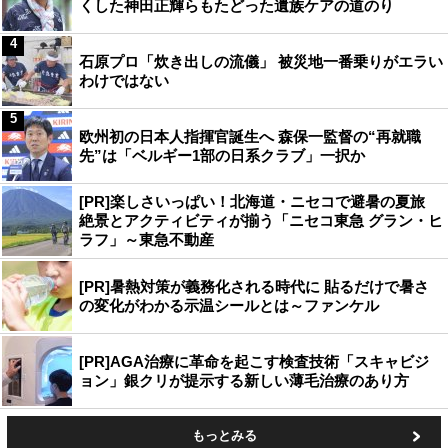
くした神田正輝らもたどった遺族ケアの道のり
4
石原プロ「炊き出しの流儀」 被災地一番乗りがエラい
わけではない
5
欧州初の日本人指揮官誕生へ 森保一監督の“再就職
先”は「ベルギー1部の日系クラブ」一択か
[PR]楽しさいっぱい！北海道・ニセコで避暑の夏旅
絶景とアクティビティが揃う「ニセコ東急 グラン・ヒ
ラフ」～東急不動産
[PR]暑熱対策が義務化される時代に 貼るだけで暑さ
の変化がわかる示温シールとは～ファンケル
[PR]AGA治療に革命を起こす検査技術「スキャビジ
ョン」銀クリが提示する新しい薄毛治療のあり方
もっとみる