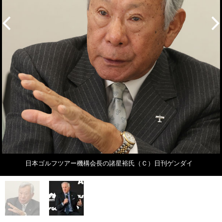
日本ゴルフツアー機構会長の諸星裕氏（Ｃ）日刊ゲンダイ