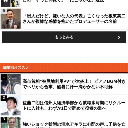
5
「恩人だけど、嫌いな人の代表」亡くなった板東英二
さんが複雑な感情を抱いたプロデューサーの名前
もっとみる
編集部オススメ
1
高市首相“被災地利用PV”が大炎上！ ピアノBGM付き
でヘリから合掌、酷暑に汗一滴かかない不可解
2
佐藤二朗は信州大経済学部から就職氷河期にリクルー
トに入社も、わずか1日で辞めて役者の道へ
3
強いショック状態の清水アキラに心配の声…子供を亡