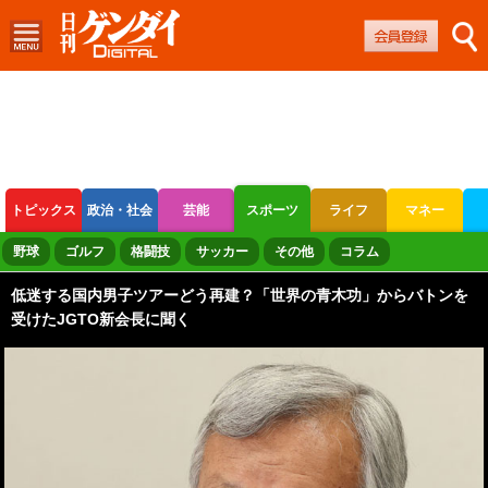
トピックス
政治・社会
芸能
スポーツ
ライフ
マネー
ボートレース
競輪
オートレース
野球
ゴルフ
格闘技
サッカー
その他
コラム
低迷する国内男子ツアーどう再建？「世界の青木功」からバトンを
受けたJGTO新会長に聞く