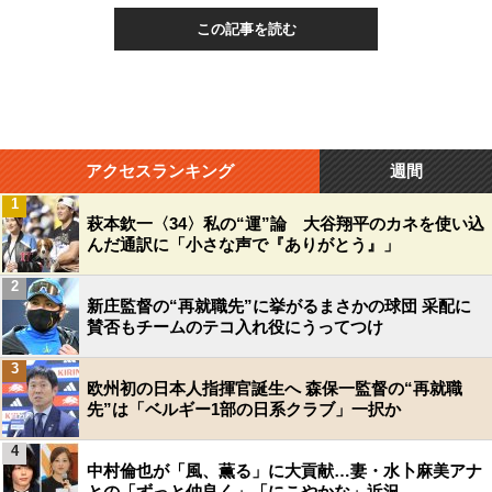
この記事を読む
アクセスランキング
週間
1
萩本欽一〈34〉私の“運”論 大谷翔平のカネを使い込
んだ通訳に「小さな声で『ありがとう』」
2
新庄監督の“再就職先”に挙がるまさかの球団 采配に
賛否もチームのテコ入れ役にうってつけ
3
欧州初の日本人指揮官誕生へ 森保一監督の“再就職
先”は「ベルギー1部の日系クラブ」一択か
4
中村倫也が「風、薫る」に大貢献…妻・水卜麻美アナ
との「ずっと仲良く」「にこやかな」近況