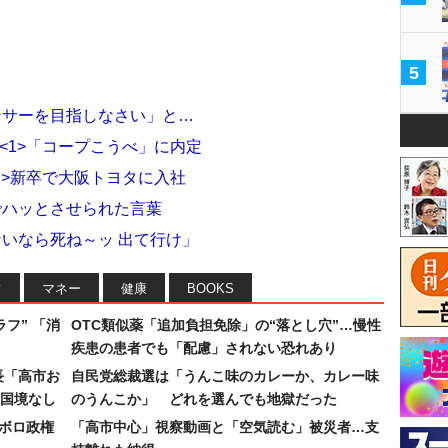
5
ンサーを目指しなさい」と…
<1>「コープこうべ」に内定
1>新卒で大阪トヨタに入社
でハッとさせられた言葉
ないなら死ね～ッ 出て行け」
フ
マネー
健康
BOOKS
フ” 「消
OTC類似薬「追加負担免除」の“落とし穴”…慢性
疾患の患者でも「配慮」されない恐れあり
長「高市お
自民党総裁選は「うんこ味のカレーか、カレー味
国境なし
のうんこか」 どれを選んでも地獄だった
なボロ政権
「高市中心」視察動画と「空気読む」被災者…支