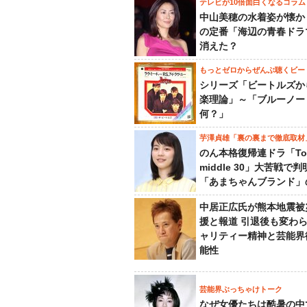
テレビが10倍面白くなるコラム
中山美穂の水着姿が懐か
の定番「海辺の青春ドラ
消えた？
もっとゼロからぜんぶ聴くビー
シリーズ「ビートルズか
楽理論」～「ブルーノー
何？」
芋澤貞雄「裏の裏まで徹底取材
のん本格復帰連ドラ「To
middle 30」大苦戦で
「あまちゃんブランド」
中居正広氏が熊本地震被
援と報道 引退後も変わ
ャリティー精神と芸能界
能性
芸能界ぶっちゃけトーク
なぜ女優たちは酷暑の中