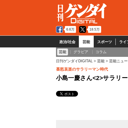
6.6万
18.5万
政治/社会
芸能
スポーツ
ライ
芸能
グラビア
コラム
日刊ゲンダイDIGITAL
芸能
芸能ニュー
喜怒哀楽のサラリーマン時代
小島一慶さん<2>サラリ