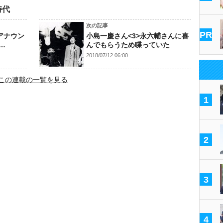
時代
次の記事
PR
アナウン
小島一慶さん<3>永六輔さんに喜
…
んでもらうため喋っていた
2018/07/12 06:00
この連載の一覧を見る
1
2
3
4