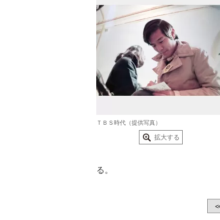
ＴＢＳ時代（提供写真）
拡大する
る。
<