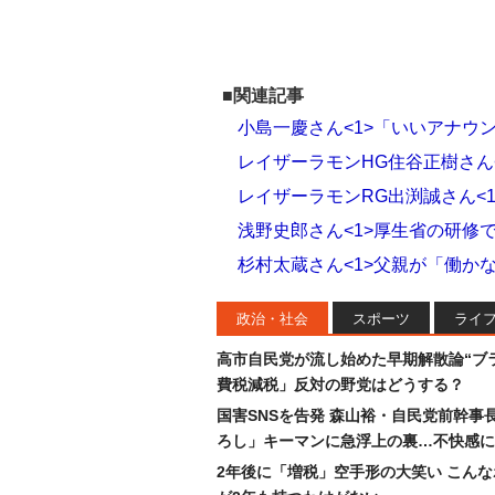
■関連記事
小島一慶さん<1>「いいアナウ
レイザーラモンHG住谷正樹さん
レイザーラモンRG出渕誠さん<
浅野史郎さん<1>厚生省の研修
杉村太蔵さん<1>父親が「働か
政治・社会
スポーツ
ライ
高市自民党が流し始めた早期解散論“ブラ
費税減税」反対の野党はどうする？
国害SNSを告発 森山裕・自民党前幹事
ろし」キーマンに急浮上の裏…不快感に
2年後に「増税」空手形の大笑い こん