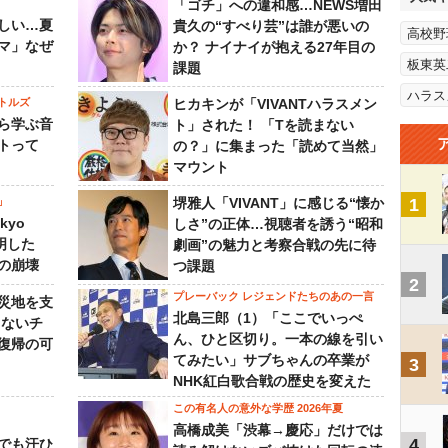
「ゴチ」への違和感…NEWS増田
しい…夏
貴久の“すべり芸”は誰が悪いの
高校野
マ」なぜ
か？ ナイナイが抱える27年目の
板東英
課題
ハラス
トルズ
ヒカキンが「VIVANTハラスメン
ら学ぶ音
ト」された！ 「Tを読まない
トって
の？」に集まった「読めて当然」
マウント
」
堺雅人「VIVANT」に感じる“懐か
1
kyo
しさ”の正体…視聴者を誘う“昭和
判明した
劇画”の魅力と考察合戦の先に待
の崩壊
つ課題
2
プレーバック レジェンドたちのあの一言
災地を支
北島三郎（1）「ここでいっぺ
らないチ
ん、ひと区切り。一本の線を引い
復帰の可
てみたい」サブちゃんの卒業が
3
NHK紅白歌合戦の歴史を変えた
この有名人の意外な学歴 2026年夏
高橋成美「渋幕→慶応」だけでは
4
でも汗ひ