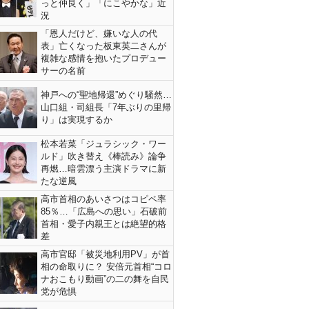
っと仲良く」「にこやかな」近
況
「恩人だけど、嫌いな人の代
表」亡くなった板東英二さんが
複雑な感情を抱いたプロデュー
サーの名前
神戸への“聖地帰還”めぐり騒然…
山口組・司組長「7年ぶりの里帰
り」は実現するか
松本若菜「ジュラシック・ワー
ルド」吹き替え《棒読み》論争
再燃…暗雲漂う主演ドラマに新
たな逆風
高市首相のあいさつはコピペ率
85％…「広島への思い」石破前
首相・愛子内親王とは絶望的格
差
高市官邸「被災地利用PV」が首
相の命取りに？ 安倍元首相“コロ
ナおこもり動画”の二の舞を自民
党が危惧