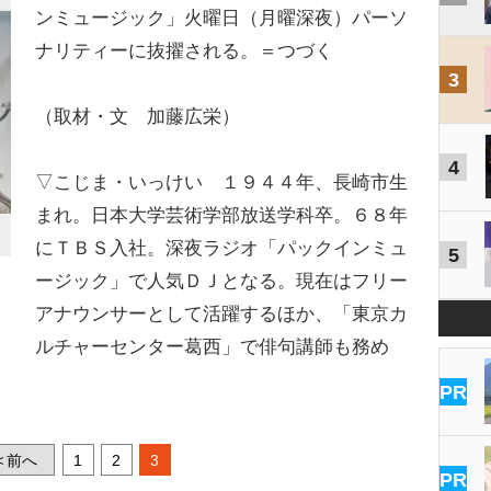
ンミュージック」火曜日（月曜深夜）パーソ
ナリティーに抜擢される。＝つづく
3
（取材・文 加藤広栄）
4
▽こじま・いっけい １９４４年、長崎市生
まれ。日本大学芸術学部放送学科卒。６８年
にＴＢＳ入社。深夜ラジオ「パックインミュ
5
ージック」で人気ＤＪとなる。現在はフリー
アナウンサーとして活躍するほか、「東京カ
ルチャーセンター葛西」で俳句講師も務め
PR
前へ
1
2
3
<
PR