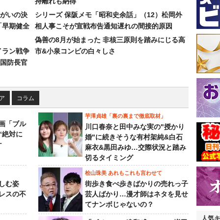
持離れも納得
まがいの決
シリーズ 保阪メモ「昭和史余話」（12）松岡外
「早期健全
相人事こそが宣戦布告通知遅れの間接的原因
偽善の8月が始まった 非核三原則を踏みにじる高
イラン戦争
市&小泉コンビの白々しさ
国防長官
ア
コラム
芋澤貞雄「裏の裏まで徹底取材」
画「ブル
川口春奈と田中みな実の"授かり
“絶対に
婚"に続きそうな有村架純&白石
ケ
麻衣&黒田みゆ…交際状況と踏み
切るタイミング
桧山珠美 あれもこれも言わせて
しむ姿
街歩き食べ歩きばかりの売れっ子
レスの不
芸人ばかり…漫才師はネタを見せ
てナンボじゃないの？
人気