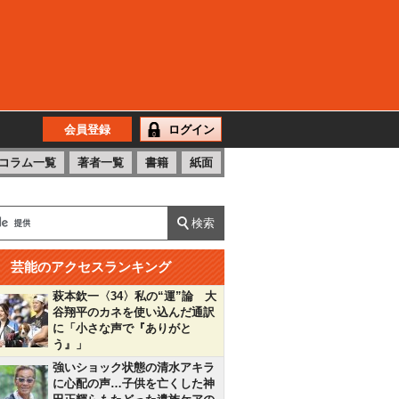
会員登録
ログイン
コラム一覧
著者一覧
書籍
紙面
芸能のアクセスランキング
萩本欽一〈34〉私の“運”論 大
谷翔平のカネを使い込んだ通訳
に「小さな声で『ありがと
う』」
強いショック状態の清水アキラ
に心配の声…子供を亡くした神