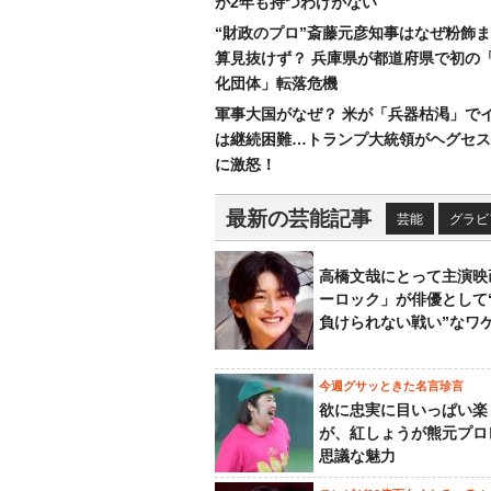
が2年も持つわけがない
“財政のプロ”斎藤元彦知事はなぜ粉飾
算見抜けず？ 兵庫県が都道府県で初の
化団体」転落危機
軍事大国がなぜ？ 米が「兵器枯渇」で
は継続困難…トランプ大統領がヘグセス
に激怒！
最新の芸能記事
芸能
グラビ
高橋文哉にとって主演映
ーロック」が俳優として
負けられない戦い”なワ
今週グサッときた名言珍言
欲に忠実に目いっぱい楽
が、紅しょうが熊元プロ
思議な魅力