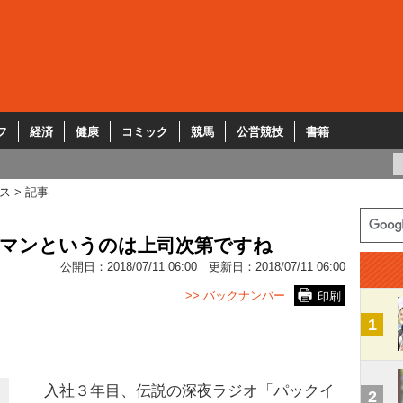
フ
経済
健康
コミック
競馬
公営競技
書籍
ス
記事
ーマンというのは上司次第ですね
公開日：
2018/07/11 06:00
更新日：
2018/07/11 06:00
>> バックナンバー
印刷
1
入社３年目、伝説の深夜ラジオ「パックイ
2