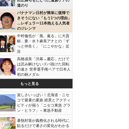
田正輝らもたどった遺族ケアの
道のり
バナナマン日村が簡単に復帰で
きそうにない「もう1つの理由」
…レギュラー11本抱える人気者
のジレンマ
中村倫也が「風、薫る」に大貢
献…妻・水卜麻美アナとの「ず
っと仲良く」「にこやかな」近
況
高橋成美「渋幕→慶応」だけで
は読み解けないズバ抜けた回転
の速さ 世界選手権ペアで日本人
初の銅メダル
もっと見る
楽しさいっぱい！北海道・ニセ
コで避暑の夏旅 絶景とアクティ
ビティが揃う「ニセコ東急 グラ
ン・ヒラフ」～東急不動産
暑熱対策が義務化される時代に
貼るだけで暑さの変化がわかる