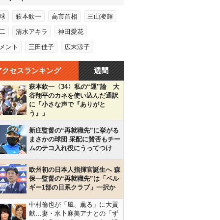
球
萩本欽一
高市首相
三山凌輝
二
清水アキラ
神田愛花
メント
三田佳子
広末涼子
アクセスランキング
週間
萩本欽一〈34〉私の“運”論 大
谷翔平のカネを使い込んだ通訳
に「小さな声で『ありがと
う』」
新庄監督の“再就職先”に挙がる
まさかの球団 采配に賛否もチー
ムのテコ入れ役にうってつけ
欧州初の日本人指揮官誕生へ 森
保一監督の“再就職先”は「ベル
ギー1部の日系クラブ」一択か
中村倫也が「風、薫る」に大貢
献…妻・水卜麻美アナとの「ず