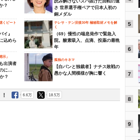
読み解けないズバ抜けた回転の速
か？
さ 世界選手権ペアで日本人初の
銅メダル
聴くビート
テレサ・テン没後30年 極秘取材メモを解
5
く
バイ』
（69）慢性の喘息発作で緊急入
に込めら
院。酸素吸入、点滴、投薬の最晩
年
6
開示」
孤独のキネマ
も出演者
【白パンと独裁者】ナチス敗戦の
のに…
愚かな人間模様が胸に響く
7
すか？
う！
6.6万
18.5万
8
9