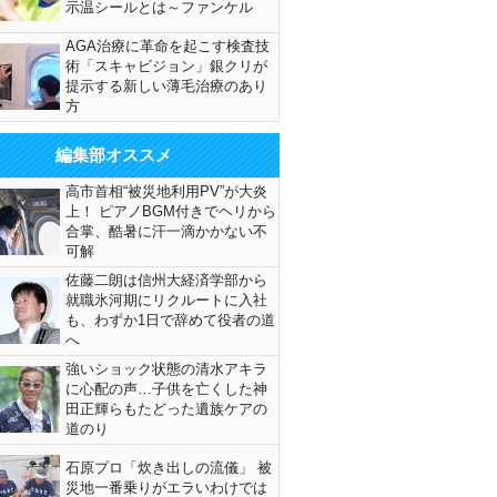
示温シールとは～ファンケル
AGA治療に革命を起こす検査技
術「スキャビジョン」銀クリが
提示する新しい薄毛治療のあり
方
編集部オススメ
高市首相“被災地利用PV”が大炎
上！ ピアノBGM付きでヘリから
合掌、酷暑に汗一滴かかない不
可解
佐藤二朗は信州大経済学部から
就職氷河期にリクルートに入社
も、わずか1日で辞めて役者の道
へ
強いショック状態の清水アキラ
に心配の声…子供を亡くした神
田正輝らもたどった遺族ケアの
道のり
石原プロ「炊き出しの流儀」 被
災地一番乗りがエラいわけでは