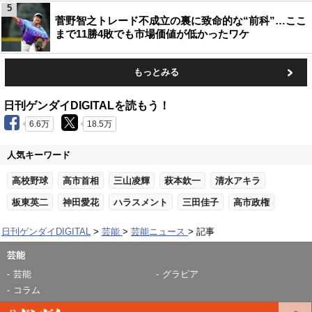
5
菅野智之トレード不成立の裏に致命的な“前科”…ここ
まで11勝4敗でも市場価値が低かったワケ
もっとみる
日刊ゲンダイDIGITALを読もう！
6.6万
18.5万
人気キーワード
高校野球
高市首相
三山凌輝
萩本欽一
清水アキラ
板東英二
神田愛花
ハラスメント
三田佳子
高市政権
日刊ゲンダイDIGITAL
芸能
芸能ニュース
記事
芸能
芸能
グラビア
コラム