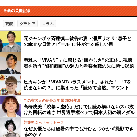
最新の芸能記事
芸能
グラビア
コラム
元ジャンポケ斉藤慎二被告の妻・瀬戸サオリ“息子と
の幸せな日常アピール”に注がれる厳しい目
堺雅人「VIVANT」に感じる“懐かしさ”の正体…視聴
者を誘う“昭和劇画”の魅力と考察合戦の先に待つ課題
ヒカキンが「VIVANTハラスメント」された！ 「Tを
読まないの？」に集まった「読めて当然」マウント
この有名人の意外な学歴 2026年夏
高橋成美「渋幕→慶応」だけでは読み解けないズバ抜
けた回転の速さ 世界選手権ペアで日本人初の銅メダル
芸能界ぶっちゃけトーク
なぜ女優たちは酷暑の中でも汗ひとつかかず撮影でき
るのか？