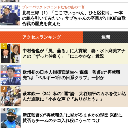
プレーバック レジェンドたちのあの一言
北島三郎（1）「ここでいっぺん、ひと区切り。一本
の線を引いてみたい」サブちゃんの卒業がNHK紅白歌
合戦の歴史を変えた
アクセスランキング
週間
1
中村倫也が「風、薫る」に大貢献…妻・水卜麻美アナ
との「ずっと仲良く」「にこやかな」近況
2
欧州初の日本人指揮官誕生へ 森保一監督の“再就職
先”は「ベルギー1部の日系クラブ」一択か
3
萩本欽一〈34〉私の“運”論 大谷翔平のカネを使い込
んだ通訳に「小さな声で『ありがとう』」
4
新庄監督の“再就職先”に挙がるまさかの球団 采配に
賛否もチームのテコ入れ役にうってつけ