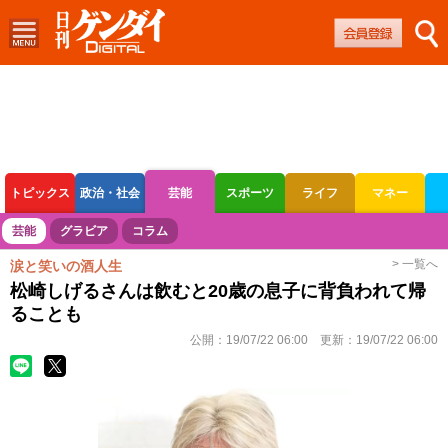
トピックス
政治・社会
芸能
スポーツ
ライフ
マネー
ボートレース
競輪
オートレース
芸能
グラビア
コラム
> 一覧へ
涙と笑いの酒人生
松崎しげるさんは飲むと20歳の息子に背負われて帰
ることも
公開：
19/07/22 06:00
更新：
19/07/22 06:00