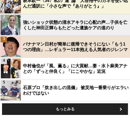
萩本欽一〈34〉私の“運”論 大谷翔平のカネを使い込
んだ通訳に「小さな声で『ありがとう』」
2
強いショック状態の清水アキラに心配の声…子供を亡
くした神田正輝らもたどった遺族ケアの道のり
3
バナナマン日村が簡単に復帰できそうにない「もう1
つの理由」…レギュラー11本抱える人気者のジレンマ
4
中村倫也が「風、薫る」に大貢献…妻・水卜麻美アナ
との「ずっと仲良く」「にこやかな」近況
5
石原プロ「炊き出しの流儀」 被災地一番乗りがエラい
わけではない
もっとみる