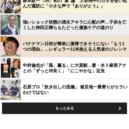
萩本欽一〈34〉私の“運”論 大谷翔平のカネを使い込
んだ通訳に「小さな声で『ありがとう』」
2
強いショック状態の清水アキラに心配の声…子供を亡
くした神田正輝らもたどった遺族ケアの道のり
3
バナナマン日村が簡単に復帰できそうにない「もう1
つの理由」…レギュラー11本抱える人気者のジレンマ
4
中村倫也が「風、薫る」に大貢献…妻・水卜麻美アナ
との「ずっと仲良く」「にこやかな」近況
5
石原プロ「炊き出しの流儀」 被災地一番乗りがエラい
わけではない
もっとみる