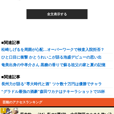
全文表示する
■関連記事
松崎しげるを周囲が心配…オーバーワークで検査入院拒否？
ひと口目に衝撃 かとうれいこが語る泡盛デビューの思い出
奄美出身の中孝介さん 黒糖の香りで蘇る祖父の家と夏の記憶
■関連記事
長州力が語る“専大時代と酒” ツケ数十万円は優勝でチャラ
“グラドル最強の酒豪”森田ワカナはテキーラショットで15杯
芸能のアクセスランキング
1