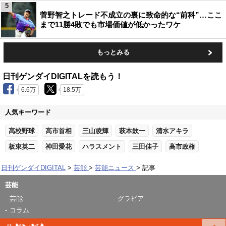
5
菅野智之トレード不成立の裏に致命的な“前科”…ここ
まで11勝4敗でも市場価値が低かったワケ
もっとみる
日刊ゲンダイDIGITALを読もう！
6.6万
18.5万
人気キーワード
高校野球
高市首相
三山凌輝
萩本欽一
清水アキラ
板東英二
神田愛花
ハラスメント
三田佳子
高市政権
日刊ゲンダイDIGITAL
芸能
芸能ニュース
記事
芸能
芸能
グラビア
コラム