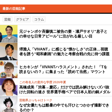
最新の芸能記事
芸能
グラビア
コラム
元ジャンポケ斉藤慎二被告の妻・瀬戸サオリ“息子と
の幸せな日常アピール”に注がれる厳しい目
堺雅人「VIVANT」に感じる“懐かしさ”の正体…視聴
者を誘う“昭和劇画”の魅力と考察合戦の先に待つ課題
ヒカキンが「VIVANTハラスメント」された！ 「Tを
読まないの？」に集まった「読めて当然」マウント
この有名人の意外な学歴 2026年夏
高橋成美「渋幕→慶応」だけでは読み解けないズバ抜
けた回転の速さ 世界選手権ペアで日本人初の銅メダル
芸能界ぶっちゃけトーク
なぜ女優たちは酷暑の中でも汗ひとつかかず撮影でき
るのか？