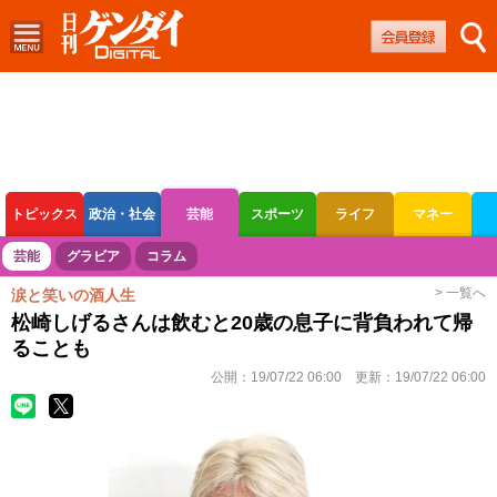
トピックス
政治・社会
芸能
スポーツ
ライフ
マネー
ボートレース
競輪
オートレース
芸能
グラビア
コラム
> 一覧へ
涙と笑いの酒人生
松崎しげるさんは飲むと20歳の息子に背負われて帰
ることも
公開：
19/07/22 06:00
更新：
19/07/22 06:00