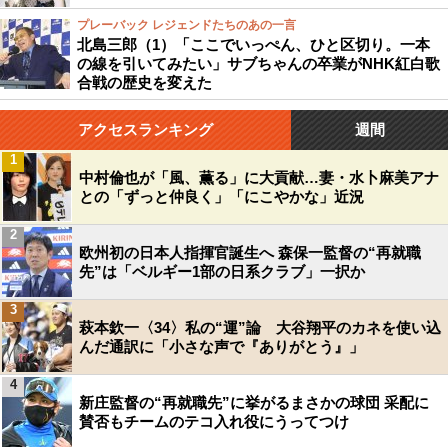
プレーバック レジェンドたちのあの一言
北島三郎（1）「ここでいっぺん、ひと区切り。一本
の線を引いてみたい」サブちゃんの卒業がNHK紅白歌
合戦の歴史を変えた
アクセスランキング
週間
1
中村倫也が「風、薫る」に大貢献…妻・水卜麻美アナ
との「ずっと仲良く」「にこやかな」近況
2
欧州初の日本人指揮官誕生へ 森保一監督の“再就職
先”は「ベルギー1部の日系クラブ」一択か
3
萩本欽一〈34〉私の“運”論 大谷翔平のカネを使い込
んだ通訳に「小さな声で『ありがとう』」
4
新庄監督の“再就職先”に挙がるまさかの球団 采配に
賛否もチームのテコ入れ役にうってつけ