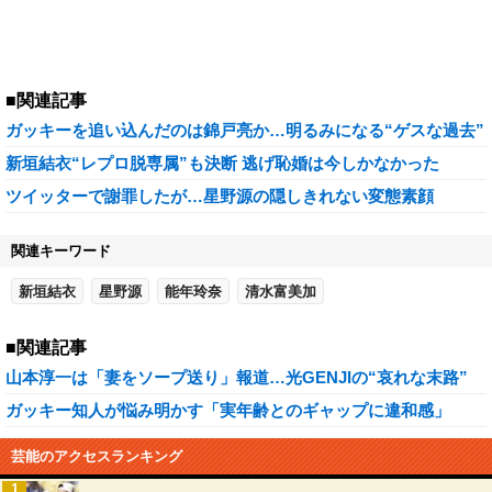
■関連記事
ガッキーを追い込んだのは錦戸亮か…明るみになる“ゲスな過去”
新垣結衣“レプロ脱専属”も決断 逃げ恥婚は今しかなかった
ツイッターで謝罪したが…星野源の隠しきれない変態素顔
関連キーワード
新垣結衣
星野源
能年玲奈
清水富美加
■関連記事
山本淳一は「妻をソープ送り」報道…光GENJIの“哀れな末路”
ガッキー知人が悩み明かす「実年齢とのギャップに違和感」
芸能のアクセスランキング
1