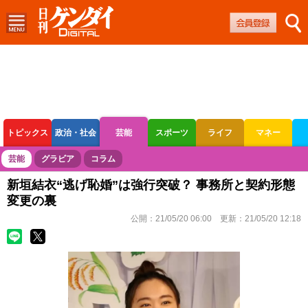
トピックス
政治・社会
芸能
スポーツ
ライフ
マネー
ボートレース
競輪
オートレース
芸能
グラビア
コラム
新垣結衣“逃げ恥婚”は強行突破？ 事務所と契約形態
変更の裏
公開：
21/05/20 06:00
更新：
21/05/20 12:18