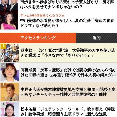
街歩き食べ歩きばかりの売れっ子芸人ばかり…漫才師
はネタを見せてナンボじゃないの？
テレビが10倍面白くなるコラム
中山美穂の水着姿が懐かしい…夏の定番「海辺の青春
ドラマ」なぜ消えた？
アクセスランキング
週間
1
萩本欽一〈34〉私の“運”論 大谷翔平のカネを使い込
んだ通訳に「小さな声で『ありがとう』」
2
高橋成美「渋幕→慶応」だけでは読み解けないズバ抜
けた回転の速さ 世界選手権ペアで日本人初の銅メダル
3
中居正広氏が熊本地震被災地を支援と報道 引退後も変
わらないチャリティー精神と芸能界復帰の可能性
4
松本若菜「ジュラシック・ワールド」吹き替え《棒読
み》論争再燃…暗雲漂う主演ドラマに新たな逆風