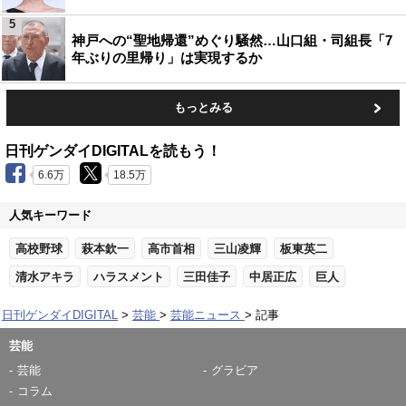
5
神戸への“聖地帰還”めぐり騒然…山口組・司組長「7
年ぶりの里帰り」は実現するか
もっとみる
日刊ゲンダイDIGITALを読もう！
6.6万
18.5万
人気キーワード
高校野球
萩本欽一
高市首相
三山凌輝
板東英二
清水アキラ
ハラスメント
三田佳子
中居正広
巨人
日刊ゲンダイDIGITAL
芸能
芸能ニュース
記事
芸能
芸能
グラビア
コラム