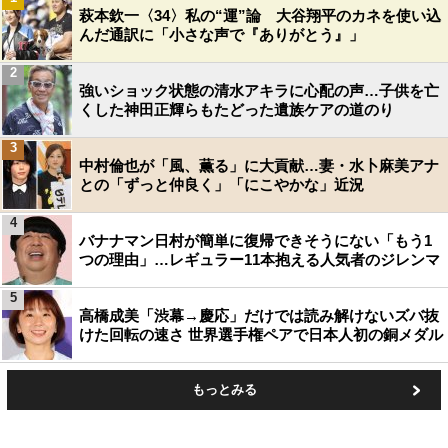
萩本欽一〈34〉私の“運”論 大谷翔平のカネを使い込
んだ通訳に「小さな声で『ありがとう』」
2
強いショック状態の清水アキラに心配の声…子供を亡
くした神田正輝らもたどった遺族ケアの道のり
3
中村倫也が「風、薫る」に大貢献…妻・水卜麻美アナ
との「ずっと仲良く」「にこやかな」近況
4
バナナマン日村が簡単に復帰できそうにない「もう1
つの理由」…レギュラー11本抱える人気者のジレンマ
5
高橋成美「渋幕→慶応」だけでは読み解けないズバ抜
けた回転の速さ 世界選手権ペアで日本人初の銅メダル
もっとみる