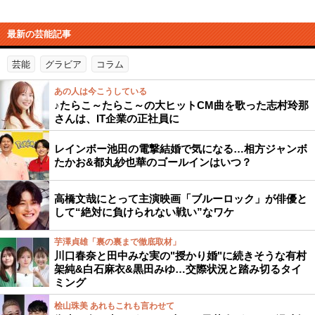
最新の芸能記事
芸能
グラビア
コラム
あの人は今こうしている
♪たらこ～たらこ～の大ヒットCM曲を歌った志村玲那
さんは、IT企業の正社員に
レインボー池田の電撃結婚で気になる…相方ジャンボ
たかお&都丸紗也華のゴールインはいつ？
高橋文哉にとって主演映画「ブルーロック」が俳優と
して“絶対に負けられない戦い”なワケ
芋澤貞雄「裏の裏まで徹底取材」
川口春奈と田中みな実の"授かり婚"に続きそうな有村
架純&白石麻衣&黒田みゆ…交際状況と踏み切るタイ
ミング
桧山珠美 あれもこれも言わせて