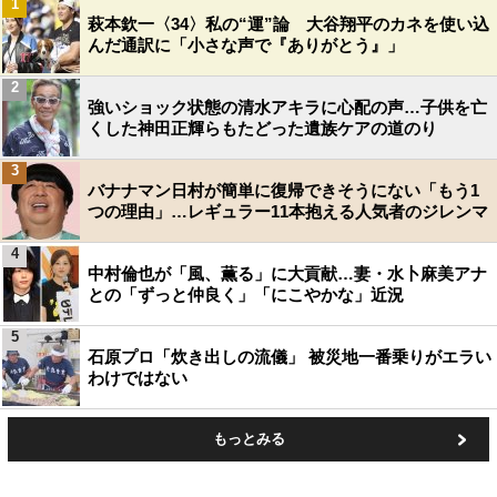
1
萩本欽一〈34〉私の“運”論 大谷翔平のカネを使い込
んだ通訳に「小さな声で『ありがとう』」
2
強いショック状態の清水アキラに心配の声…子供を亡
くした神田正輝らもたどった遺族ケアの道のり
3
バナナマン日村が簡単に復帰できそうにない「もう1
つの理由」…レギュラー11本抱える人気者のジレンマ
4
中村倫也が「風、薫る」に大貢献…妻・水卜麻美アナ
との「ずっと仲良く」「にこやかな」近況
5
石原プロ「炊き出しの流儀」 被災地一番乗りがエラい
わけではない
もっとみる