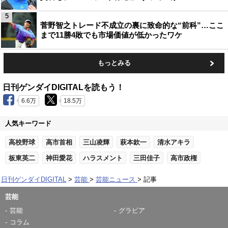
5
菅野智之トレード不成立の裏に致命的な“前科”…ここ
まで11勝4敗でも市場価値が低かったワケ
もっとみる
日刊ゲンダイDIGITALを読もう！
6.6万
18.5万
人気キーワード
高校野球
高市首相
三山凌輝
萩本欽一
清水アキラ
板東英二
神田愛花
ハラスメント
三田佳子
高市政権
日刊ゲンダイDIGITAL
芸能
芸能ニュース
記事
芸能
芸能
グラビア
コラム