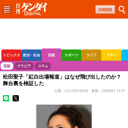
トピックス
政治・社会
芸能
スポーツ
ライフ
マネー
ボートレース
競輪
オートレース
芸能
グラビア
コラム
松田聖子「紅白出場報道」はなぜ飛び出したのか？
舞台裏を検証した
公開：
21/12/29 06:00
更新：
22/02/07 13:37