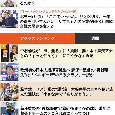
るのか？
プレーバック レジェンドたちのあの一言
北島三郎（1）「ここでいっぺん、ひと区切り。一本
の線を引いてみたい」サブちゃんの卒業がNHK紅白歌
合戦の歴史を変えた
アクセスランキング
週間
1
中村倫也が「風、薫る」に大貢献…妻・水卜麻美アナ
との「ずっと仲良く」「にこやかな」近況
2
欧州初の日本人指揮官誕生へ 森保一監督の“再就職
先”は「ベルギー1部の日系クラブ」一択か
3
萩本欽一〈34〉私の“運”論 大谷翔平のカネを使い込
んだ通訳に「小さな声で『ありがとう』」
4
新庄監督の“再就職先”に挙がるまさかの球団 采配に
賛否もチームのテコ入れ役にうってつけ