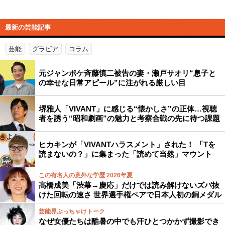
最新の芸能記事
芸能
グラビア
コラム
元ジャンポケ斉藤慎二被告の妻・瀬戸サオリ“息子と
の幸せな日常アピール”に注がれる厳しい目
堺雅人「VIVANT」に感じる“懐かしさ”の正体…視聴
者を誘う“昭和劇画”の魅力と考察合戦の先に待つ課題
ヒカキンが「VIVANTハラスメント」された！ 「Tを
読まないの？」に集まった「読めて当然」マウント
この有名人の意外な学歴 2026年夏
高橋成美「渋幕→慶応」だけでは読み解けないズバ抜
けた回転の速さ 世界選手権ペアで日本人初の銅メダル
芸能界ぶっちゃけトーク
なぜ女優たちは酷暑の中でも汗ひとつかかず撮影でき