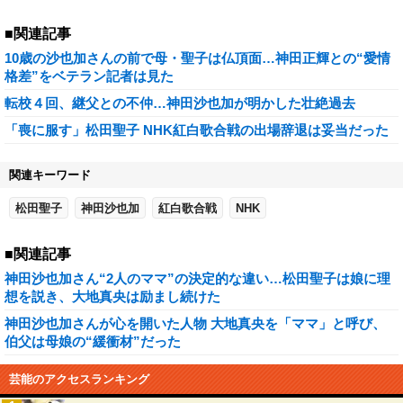
■関連記事
10歳の沙也加さんの前で母・聖子は仏頂面…神田正輝との“愛情
格差”をベテラン記者は見た
転校４回、継父との不仲…神田沙也加が明かした壮絶過去
「喪に服す」松田聖子 NHK紅白歌合戦の出場辞退は妥当だった
関連キーワード
松田聖子
神田沙也加
紅白歌合戦
NHK
■関連記事
神田沙也加さん“2人のママ”の決定的な違い…松田聖子は娘に理
想を説き、大地真央は励まし続けた
神田沙也加さんが心を開いた人物 大地真央を「ママ」と呼び、
伯父は母娘の“緩衝材”だった
芸能のアクセスランキング