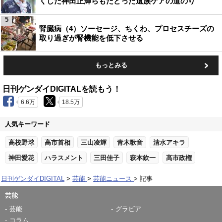
くした神田正輝らもたどった遺族ケアの道のり
5
腎臓病（4）ソーセージ、ちくわ、プロセスチーズの
取り過ぎが腎機能を低下させる
もっとみる
日刊ゲンダイDIGITALを読もう！
6.6万
18.5万
人気キーワード
高校野球
高市首相
三山凌輝
青木歌音
清水アキラ
神田愛花
ハラスメント
三田佳子
萩本欽一
高市政権
日刊ゲンダイDIGITAL
芸能
芸能ニュース
記事
芸能
芸能
グラビア
コラム