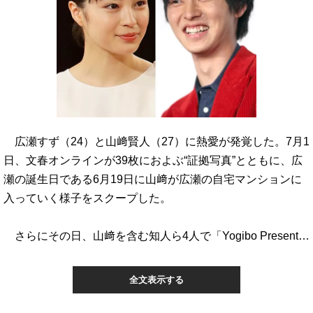
広瀬すず（24）と山﨑賢人（27）に熱愛が発覚した。7月1
日、文春オンラインが39枚におよぶ“証拠写真”とともに、広
瀬の誕生日である6月19日に山﨑が広瀬の自宅マンションに
入っていく様子をスクープした。
さらにその日、山﨑を含む知人ら4人で「Yogibo Present…
全文表示する