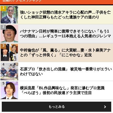
芸能のアクセスランキング
1
強いショック状態の清水アキラに心配の声…子供を亡
くした神田正輝らもたどった遺族ケアの道のり
2
バナナマン日村が簡単に復帰できそうにない「もう1
つの理由」…レギュラー11本抱える人気者のジレンマ
3
中村倫也が「風、薫る」に大貢献…妻・水卜麻美アナ
との「ずっと仲良く」「にこやかな」近況
4
石原プロ「炊き出しの流儀」 被災地一番乗りがエラい
わけではない
5
横浜流星「BL作品興味なし」発言に滲むプロ意識
「べらぼう」後初の民放連ドラ主演で注目
もっとみる