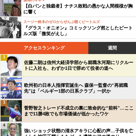
孤独のキネマ
【白パンと独裁者】ナチス敗戦の愚かな人間模様が胸
に響く
スージー鈴木のゼロからぜんぶ聴くビートルズ
『グラス・オニオン』コミックソング然としたビート
ルズ版「微笑がえし」
アクセスランキング
週間
1
佐藤二朗は信州大経済学部から就職氷河期にリクルー
トに入社も、わずか1日で辞めて役者の道へ
2
欧州初の日本人指揮官誕生へ 森保一監督の“再就職
先”は「ベルギー1部の日系クラブ」一択か
3
菅野智之トレード不成立の裏に致命的な“前科”…ここ
まで11勝4敗でも市場価値が低かったワケ
4
強いショック状態の清水アキラに心配の声…子供を亡