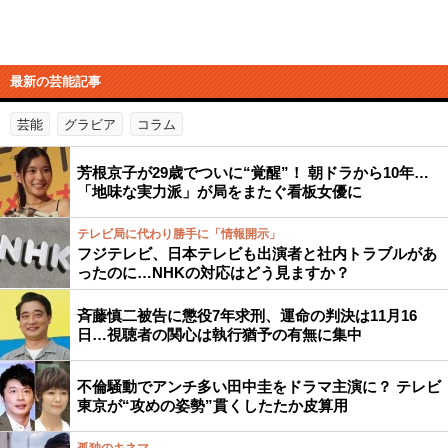
最新の芸能記事
芸能
グラビア
コラム
芳根京子が29歳でついに“覚醒”！ 朝ドラから10年…
「地味な実力派」が局をまたぐ看板女優に
テレビ局に代わり勝手に「情報開示」
フジテレビ、日本テレビも出演者と社内トラブルがあ
ったのに…NHKの対応はどう見ますか？
斉藤慎二被告に懲役7年求刑、運命の判決は11月16
日…視聴者の関心は執行猶予の有無に集中
不倫騒動でアンチ多い田中圭をドラマ主演に？ テレビ
東京が“攻めの姿勢”貫くしたたか皮算用