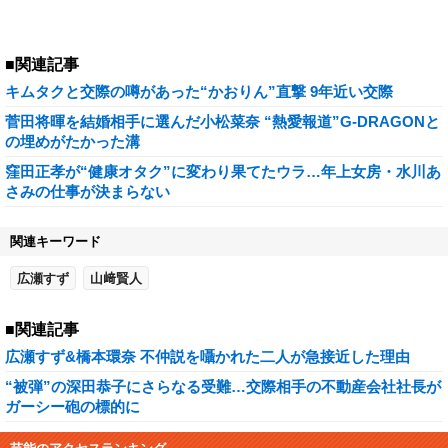
■関連記事
キムタクと交際の噂があった“かおりん”直撃 9年近い交際
菅田将暉を結婚相手に選んだ小松菜奈 “熱愛報道”G-DRAGONと
の埋めがたかった溝
窪田正孝が“健康オタク”に変わり果てたウラ…年上女房・水川あ
さみの仕事が決まらない
関連キーワード
広瀬すず
山﨑賢人
■関連記事
広瀬すず&橋本環奈 不仲説を囁かれた二人が急接近した理由
“被弾”の深田恭子にさらなる受難…交際相手の不動産会社社長が
ガーシー砲の標的に