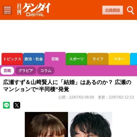
トピックス
政治・社会
芸能
スポーツ
ライフ
マネー
ボートレース
競輪
オートレース
芸能
グラビア
コラム
広瀬すず＆山﨑賢人に「結婚」はあるのか？ 広瀬の
マンションで“半同棲”発覚
公開：
22/07/02 06:00
更新：
22/07/02 12:13