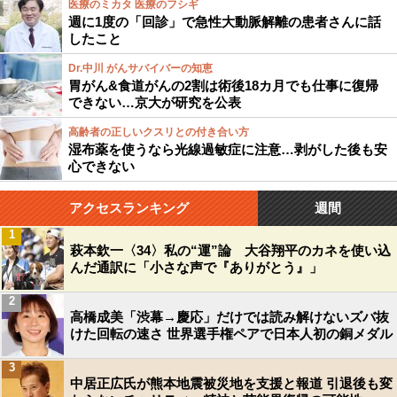
医療のミカタ 医療のフシギ
週に1度の「回診」で急性大動脈解離の患者さんに話
したこと
Dr.中川 がんサバイバーの知恵
胃がん&食道がんの2割は術後18カ月でも仕事に復帰
できない…京大が研究を公表
高齢者の正しいクスリとの付き合い方
湿布薬を使うなら光線過敏症に注意…剥がした後も安
心できない
アクセスランキング
週間
1
萩本欽一〈34〉私の“運”論 大谷翔平のカネを使い込
んだ通訳に「小さな声で『ありがとう』」
2
高橋成美「渋幕→慶応」だけでは読み解けないズバ抜
けた回転の速さ 世界選手権ペアで日本人初の銅メダル
3
中居正広氏が熊本地震被災地を支援と報道 引退後も変