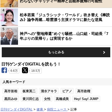
わらないチャリティー精神と芸能界復帰の可能性
4
松本若菜「ジュラシック・ワールド」吹き替え《棒読
み》論争再燃…暗雲漂う主演ドラマに新たな逆風
5
神戸への“聖地帰還”めぐり騒然…山口組・司組長「7
年ぶりの里帰り」は実現するか
もっとみる
日刊ゲンダイDIGITALを読もう！
6.6万
18.5万
人気キーワード
高市首相
板東英二
清水アキラ
ピアノ
高市政権
黒田みゆ
黄川田仁志
女性
高橋成美
Hey! Say! JUMP
日刊ゲンダイDIGITAL
健康
病院ニュース
記事