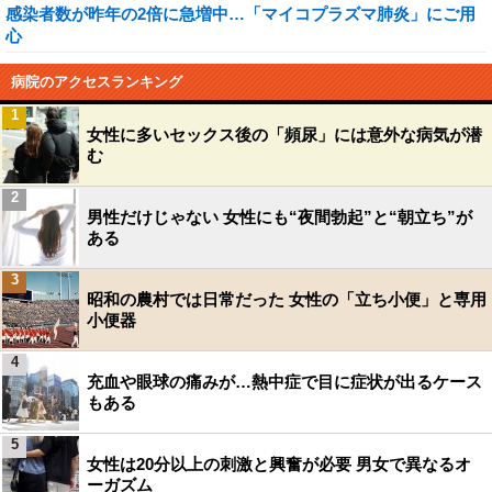
感染者数が昨年の2倍に急増中…「マイコプラズマ肺炎」にご用
心
病院のアクセスランキング
1
女性に多いセックス後の「頻尿」には意外な病気が潜
む
2
男性だけじゃない 女性にも“夜間勃起”と“朝立ち”が
ある
3
昭和の農村では日常だった 女性の「立ち小便」と専用
小便器
4
充血や眼球の痛みが…熱中症で目に症状が出るケース
もある
5
女性は20分以上の刺激と興奮が必要 男女で異なるオ
ーガズム