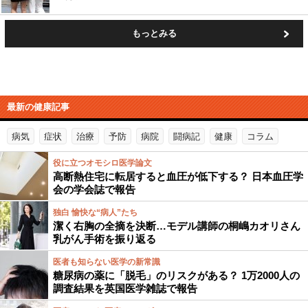
もっとみる
最新の健康記事
病気
症状
治療
予防
病院
闘病記
健康
コラム
役に立つオモシロ医学論文
高断熱住宅に転居すると血圧が低下する？ 日本血圧学
会の学会誌で報告
独白 愉快な“病人”たち
潔く右胸の全摘を決断…モデル講師の桐嶋カオリさん
乳がん手術を振り返る
医者も知らない医学の新常識
糖尿病の薬に「脱毛」のリスクがある？ 1万2000人の
調査結果を英国医学雑誌で報告