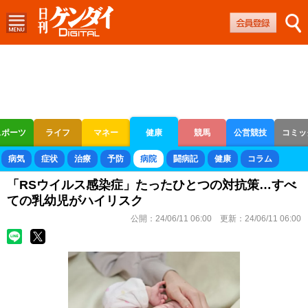
スポーツ
ライフ
マネー
健康
競馬
公営競技
コミッ
ボートレース
競輪
オートレース
病気
症状
治療
予防
病院
闘病記
健康
コラム
「RSウイルス感染症」たったひとつの対抗策…すべ
ての乳幼児がハイリスク
公開：
24/06/11 06:00
更新：
24/06/11 06:00