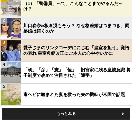
（1）「警備員」って、こんなことまでやるんだっ
け？
2
川口春奈&板倉滉もそう？ なぜ格差婚はつまづき、同
格婚は続くのか
3
愛子さまのリンクコーデににじむ「皇室を担う」覚悟
の表れ 皇室典範改正にご本人の心中やいかに
4
「朝」「彦」「憲」「恒」…旧宮家に残る皇族意識 養
子制度で改めて注目された「通字」
5
毒ヘビに噛まれた妻を救った夫の機転が米国で話題
もっとみる