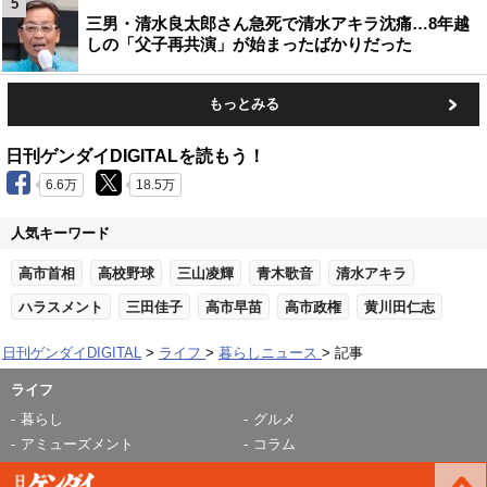
5
三男・清水良太郎さん急死で清水アキラ沈痛…8年越
しの「父子再共演」が始まったばかりだった
もっとみる
日刊ゲンダイDIGITALを読もう！
6.6万
18.5万
人気キーワード
高市首相
高校野球
三山凌輝
青木歌音
清水アキラ
ハラスメント
三田佳子
高市早苗
高市政権
黄川田仁志
日刊ゲンダイDIGITAL
ライフ
暮らしニュース
記事
ライフ
暮らし
グルメ
アミューズメント
コラム