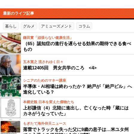
最新のライフ記事
暮らし
グルメ
アミューズメント
コラム
鎌田實「頑張らない健康生活」
（65）認知症の進行を遅らせる効果の期待できる食べ
もの
五木寛之 流されゆく日々
連載12405回 男女共学のころ <4>
シニアのためのマネー講座
半導体・AI相場は終わったか？ 納戸が「納戸ビル」へ
進化している？
本郷史観 日本を変えた傑物たち
上杉謙信（4）北陸に進出し、亡くなった時「蔵には
カネがうなっていた」
もぎたて海外仰天ニュース
落雷でトラックを失った父に9歳の息子は…米ユタ州