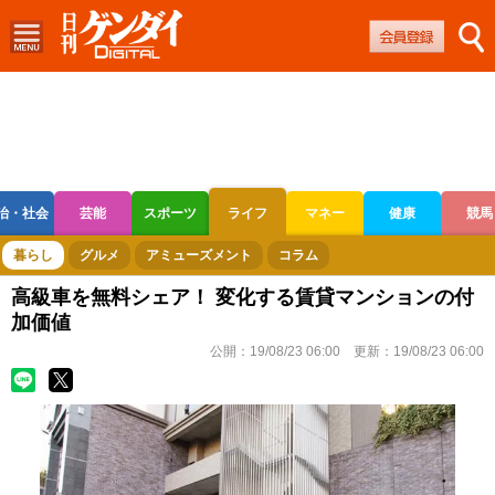
治・社会
芸能
スポーツ
ライフ
マネー
健康
競馬
ボートレース
競輪
オートレース
暮らし
グルメ
アミューズメント
コラム
高級車を無料シェア！ 変化する賃貸マンションの付
加価値
公開：
19/08/23 06:00
更新：
19/08/23 06:00