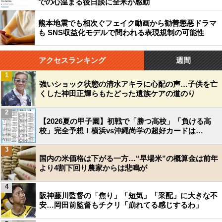
での心温まる後日談に全米が感動
熊本地震でも相次ぐフェイク動画から勧善懲悪ドラマ
も SNS収益化モデルで問われる表現規制の可能性
アクセスランキング
週間
1
強いショック状態の清水アキラに心配の声…子供を亡
くした神田正輝らもたどった遺族ケアの道のり
2
【2026夏の甲子園】初戦で「勝つ高校」「負ける高
校」完全予想！横浜vs沖縄尚学の超好カードは…
3
国内の米価格は下がる一方…“早場米”の概算金は前年
より4割下回り農家からは悲鳴が
4
阪神藤川監督の「焦り」「短気」「采配」に大きな不
安…岡田前監督もチクリ「崩れてる感じするわ」