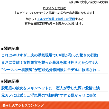
(残り823文字／全文964文字)
ログインして読む
【ログインしていただくと記事中の広告が非表示になります】
今なら！
メルマガ会員（無料）に登録
すると
有料会員限定記事が3本お読みいただけます。
■関連記事
これはやりすぎ…夫の浮気現場でCA妻が取った驚きの行動
まさに英雄！女性警官を襲った暴漢を取り押さえた少年5人
“シースルー看護師”が懲戒処分撤回後にモデルに抜擢され…
■関連記事
脱毛症の彼女をスキンヘッドに…恋人が示した深い愛情に涙
元カノに仕返し…浮気男の“独創的”すぎる嫌がらせに失笑
暮らしのアクセスランキング