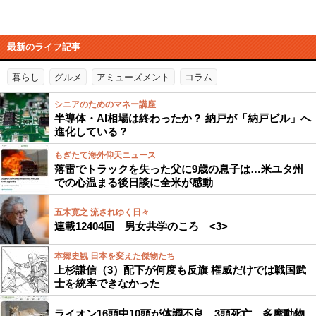
最新のライフ記事
暮らし
グルメ
アミューズメント
コラム
シニアのためのマネー講座
半導体・AI相場は終わったか？ 納戸が「納戸ビル」へ
進化している？
もぎたて海外仰天ニュース
落雷でトラックを失った父に9歳の息子は…米ユタ州
での心温まる後日談に全米が感動
五木寛之 流されゆく日々
連載12404回 男女共学のころ <3>
本郷史観 日本を変えた傑物たち
上杉謙信（3）配下が何度も反旗 権威だけでは戦国武
士を統率できなかった
ライオン16頭中10頭が体調不良、3頭死亡…多摩動物