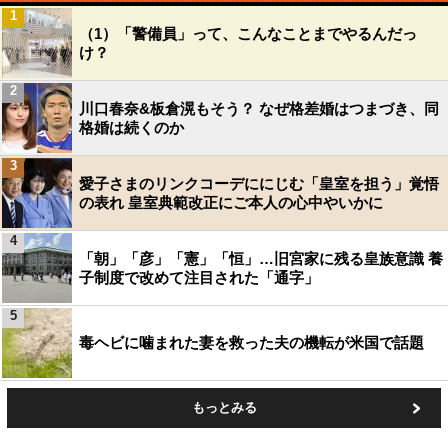
1
（1）「警備員」って、こんなことまでやるんだっ
け？
2
川口春奈&板倉滉もそう？ なぜ格差婚はつまづき、同
格婚は続くのか
3
愛子さまのリンクコーデににじむ「皇室を担う」覚悟
の表れ 皇室典範改正にご本人の心中やいかに
4
「朝」「彦」「憲」「恒」…旧宮家に残る皇族意識 養
子制度で改めて注目された「通字」
5
毒ヘビに噛まれた妻を救った夫の機転が米国で話題
もっとみる