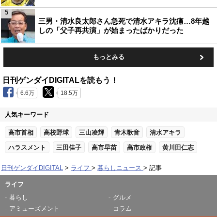
5
三男・清水良太郎さん急死で清水アキラ沈痛…8年越
しの「父子再共演」が始まったばかりだった
もっとみる
日刊ゲンダイDIGITALを読もう！
6.6万
18.5万
人気キーワード
高市首相
高校野球
三山凌輝
青木歌音
清水アキラ
ハラスメント
三田佳子
高市早苗
高市政権
黄川田仁志
日刊ゲンダイDIGITAL
ライフ
暮らしニュース
記事
ライフ
暮らし
グルメ
アミューズメント
コラム