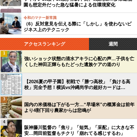
園も想定外だった急な猛暑による住環境変化
令和のマナー新常識
（6）反対意見を伝える際に「しかし」を使わないビ
ジネス上のテクニック
アクセスランキング
週間
1
強いショック状態の清水アキラに心配の声…子供を亡
くした神田正輝らもたどった遺族ケアの道のり
2
【2026夏の甲子園】初戦で「勝つ高校」「負ける高
校」完全予想！横浜vs沖縄尚学の超好カードは…
3
国内の米価格は下がる一方…“早場米”の概算金は前年
より4割下回り農家からは悲鳴が
4
阪神藤川監督の「焦り」「短気」「采配」に大きな不
安…岡田前監督もチクリ「崩れてる感じするわ」