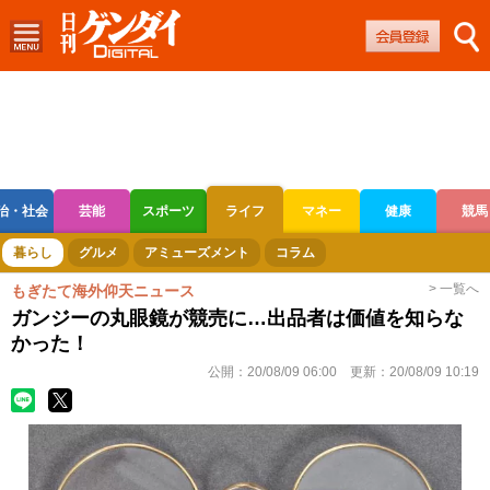
治・社会
芸能
スポーツ
ライフ
マネー
健康
競馬
ボートレース
競輪
オートレース
暮らし
グルメ
アミューズメント
コラム
> 一覧へ
もぎたて海外仰天ニュース
ガンジーの丸眼鏡が競売に…出品者は価値を知らな
かった！
公開：
20/08/09 06:00
更新：
20/08/09 10:19