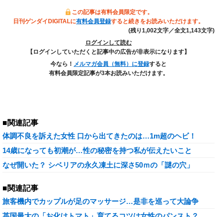
この記事は有料会員限定です。
日刊ゲンダイDIGITALに
有料会員登録
すると続きをお読みいただけます。
(残り1,002文字／全文1,143文字)
ログインして読む
【ログインしていただくと記事中の広告が非表示になります】
今なら！
メルマガ会員（無料）に登録
すると
有料会員限定記事が3本お読みいただけます。
■関連記事
体調不良を訴えた女性 口から出てきたのは…1m超のヘビ！
14歳になっても初潮が…性の秘密を持つ私が伝えたいこと
なぜ開いた？ シベリアの永久凍土に深さ50ｍの「謎の穴」
■関連記事
旅客機内でカップルが足のマッサージ…是非を巡って大論争
英国最大の「お化けトマト」育てるコツは女性のパンスト？