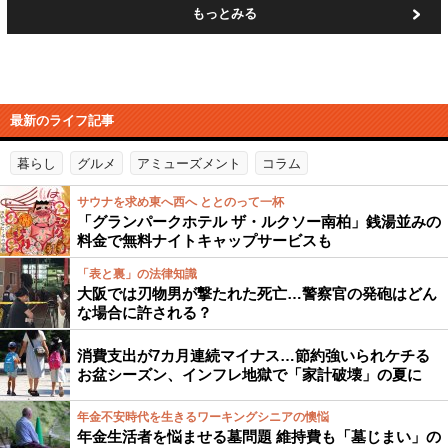
もっとみる
最新のライフ記事
暮らし
グルメ
アミューズメント
コラム
サウナを求め東へ西へ ととのって一杯
「グランパークホテル ザ・ルクソー南柏」銭湯並みの
料金で無料ナイトキャップサービスも
「表と裏」の法律知識
大阪では刃物男が撃たれた死亡…警察官の発砲はどん
な場合に許される？
消費支出が7カ月連続マイナス…節約強いられケチる
お盆シーズン、インフレ地獄で「家計破壊」の夏に
年金不安時代を生きるワーキングシニアの懊悩
年金生活者を悩ませる墓問題 維持費も「墓じまい」の