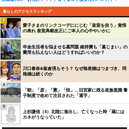
暮らしのアクセスランキング
1
愛子さまのリンクコーデににじむ「皇室を担う」覚悟
の表れ 皇室典範改正にご本人の心中やいかに
2
年金生活者を悩ませる墓問題 維持費も「墓じまい」の
費用も払えない人はどうすればいいのか？
3
川口春奈&板倉滉もそう？ なぜ格差婚はつまづき、同
格婚は続くのか
4
「朝」「彦」「憲」「恒」…旧宮家に残る皇族意識 養
子制度で改めて注目された「通字」
5
上杉謙信（4）北陸に進出し、亡くなった時「蔵には
カネがうなっていた」