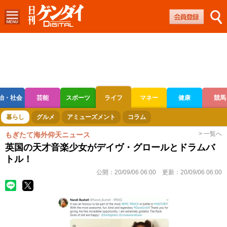
治・社会
芸能
スポーツ
ライフ
マネー
健康
競馬
ボートレース
競輪
オートレース
暮らし
グルメ
アミューズメント
コラム
> 一覧へ
もぎたて海外仰天ニュース
英国の天才音楽少女がデイヴ・グロールとドラムバ
トル！
公開：
20/09/06 06:00
更新：
20/09/06 06:00