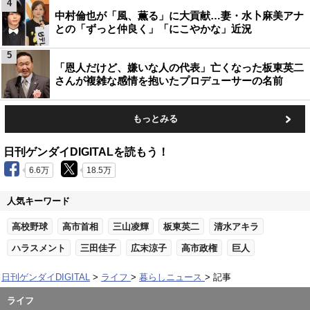
4
中村倫也が「風、薫る」に大貢献…妻・水卜麻美アナ
との「ずっと仲良く」「にこやかな」近況
5
「恩人だけど、嫌いな人の代表」亡くなった板東英二
さんが複雑な感情を抱いたプロデューサーの名前
もっとみる
日刊ゲンダイDIGITALを読もう！
6.6万
18.5万
人気キーワード
高校野球
高市首相
三山凌輝
板東英二
清水アキラ
ハラスメント
三田佳子
広末涼子
高市政権
巨人
日刊ゲンダイDIGITAL
ライフ
暮らしニュース
記事
ライフ