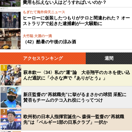
費用も払えない人はどうすればいいのか？
もぎたて海外仰天ニュース
ヒーローに仮装したつもりがテロと間違われた？ オー
ストラリアで起きた逮捕劇が一大騒動に
大竹聡 大酒の一滴
（42）酷暑の午後の涼み酒
アクセスランキング
週間
1
萩本欽一〈34〉私の“運”論 大谷翔平のカネを使い込
んだ通訳に「小さな声で『ありがとう』」
2
新庄監督の“再就職先”に挙がるまさかの球団 采配に
賛否もチームのテコ入れ役にうってつけ
3
欧州初の日本人指揮官誕生へ 森保一監督の“再就職
先”は「ベルギー1部の日系クラブ」一択か