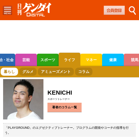
治・社会
芸能
スポーツ
ライフ
マネー
健康
競馬
ボートレース
競輪
オートレース
暮らし
グルメ
アミューズメント
コラム
KENICHI
スポーツトレーナー
著者のコラム一覧
「PLAYGROUND」のエグゼクティブトレーナー。プログラムの開発やコーチの指導を行
う。