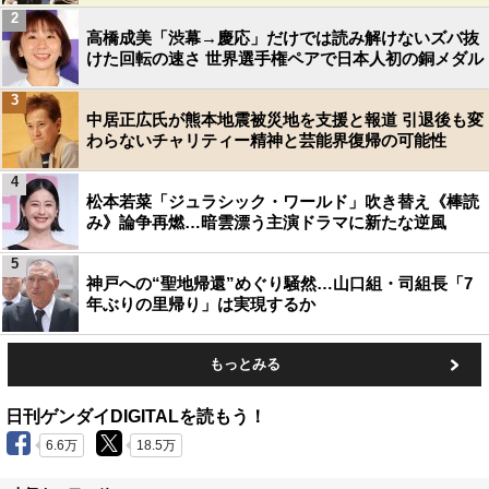
2
高橋成美「渋幕→慶応」だけでは読み解けないズバ抜
けた回転の速さ 世界選手権ペアで日本人初の銅メダル
3
中居正広氏が熊本地震被災地を支援と報道 引退後も変
わらないチャリティー精神と芸能界復帰の可能性
4
松本若菜「ジュラシック・ワールド」吹き替え《棒読
み》論争再燃…暗雲漂う主演ドラマに新たな逆風
5
神戸への“聖地帰還”めぐり騒然…山口組・司組長「7
年ぶりの里帰り」は実現するか
もっとみる
日刊ゲンダイDIGITALを読もう！
6.6万
18.5万