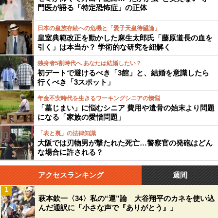
門医が語る「特定恐怖症」の正体
日本の皇族存続への危機と「愛子天皇待望論」
皇室典範改正を動かした麻生太郎氏「藤原道長の血を
引く」は本当か？ 学術的な研究を紐解く
独身者5割時代へ あなたは結婚したい？
初デートで避けるべき「3館」と、結婚を意識したら
行くべき「3スポット」
年金不安時代を生きるワーキングシニアの懊悩
「墓じまい」に悩むシニア 費用や遺骨の始末より問題
になる「家族の愛憎問題」
「表と裏」の法律知識
大阪では刃物男が撃たれた死亡…警察官の発砲はどん
な場合に許される？
アクセスランキング
週間
1
萩本欽一〈34〉私の“運”論 大谷翔平のカネを使い込
んだ通訳に「小さな声で『ありがとう』」