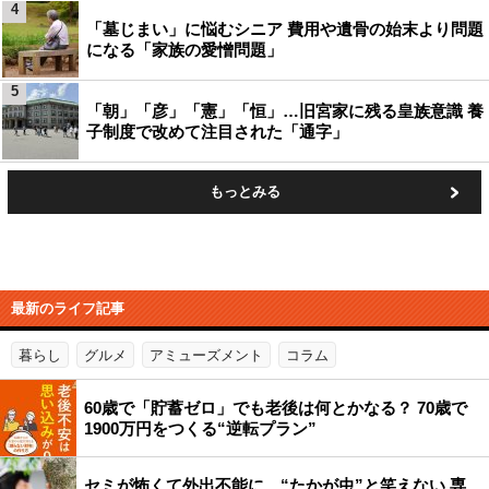
4
「墓じまい」に悩むシニア 費用や遺骨の始末より問題
になる「家族の愛憎問題」
5
「朝」「彦」「憲」「恒」…旧宮家に残る皇族意識 養
子制度で改めて注目された「通字」
もっとみる
最新のライフ記事
暮らし
グルメ
アミューズメント
コラム
60歳で「貯蓄ゼロ」でも老後は何とかなる？ 70歳で
1900万円をつくる“逆転プラン”
セミが怖くて外出不能に…“たかが虫”と笑えない 専