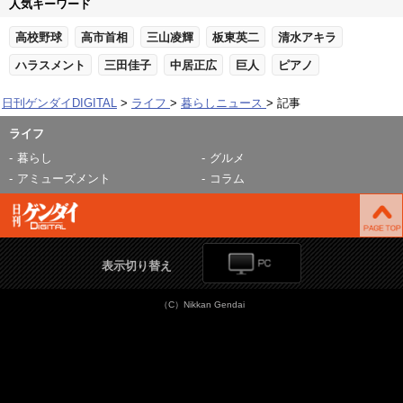
人気キーワード
高校野球
高市首相
三山凌輝
板東英二
清水アキラ
ハラスメント
三田佳子
中居正広
巨人
ピアノ
日刊ゲンダイDIGITAL
ライフ
暮らしニュース
記事
ライフ
暮らし
グルメ
アミューズメント
コラム
表示切り替え
（C）Nikkan Gendai