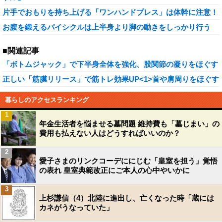
片手でおもりを持ち上げる「ワンハンドプレス」は体幹に注意！
お腹を鍛えるバイシクルは上半身より脚の動きをしっかり行う
■関連記事
「ボトムジャック」で下半身全体を強化、股関節の凝りをほぐす
正しい「筋膜リリース」で筋トレ効果UP<1>首や肩周りをほぐす
暮らしのアクセスランキング
1
年金生活者を悩ませる墓問題 維持費も「墓じまい」の
費用も払えない人はどうすればいいのか？
2
愛子さまのリンクコーデににじむ「皇室を担う」覚悟
の表れ 皇室典範改正にご本人の心中やいかに
3
上杉謙信（4）北陸に進出し、亡くなった時「蔵には
カネがうなっていた」