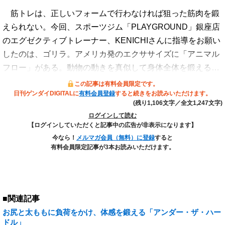
筋トレは、正しいフォームで行わなければ狙った筋肉を鍛
えられない。今回、スポーツジム「PLAYGROUND」銀座店
のエグゼクティブトレーナー、KENICHIさんに指導をお願い
したのは、ゴリラ。アメリカ発のエクササイズに「アニマル
フロー」がある。動物の動きを真似して身体全体を鍛える…
この記事は有料会員限定です。
日刊ゲンダイDIGITALに
有料会員登録
すると続きをお読みいただけます。
(残り1,106文字／全文1,247文字)
ログインして読む
【ログインしていただくと記事中の広告が非表示になります】
今なら！
メルマガ会員（無料）に登録
すると
有料会員限定記事が3本お読みいただけます。
■関連記事
お尻と太ももに負荷をかけ、体感を鍛える「アンダー・ザ・ハー
ドル」