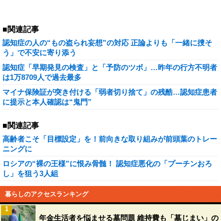
■関連記事
認知症の人の“もの盗られ妄想”の対応 正論よりも「一緒に捜そ
う」で不安に寄り添う
認知症「早期発見の検査」と「予防のツボ」…昨年の行方不明者
は1万8709人で過去最多
マイナ保険証が突き付ける「弱者切り捨て」の残酷…認知症患者
に提示と本人確認は“鬼門”
■関連記事
高齢者こそ「目標設定」を！前向きな取り組みが前頭葉のトレー
ニングに
ロシアの“裸の王様”に恨み骨髄！ 認知症悪化の「プーチンおろ
し」を狙う3人組
暮らしのアクセスランキング
1
年金生活者を悩ませる墓問題 維持費も「墓じまい」の