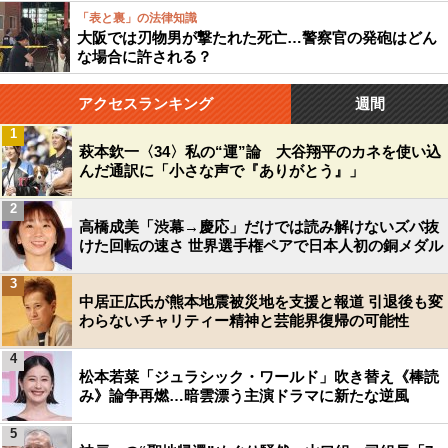
「表と裏」の法律知識
大阪では刃物男が撃たれた死亡…警察官の発砲はどん
な場合に許される？
アクセスランキング
週間
1
萩本欽一〈34〉私の“運”論 大谷翔平のカネを使い込
んだ通訳に「小さな声で『ありがとう』」
2
高橋成美「渋幕→慶応」だけでは読み解けないズバ抜
けた回転の速さ 世界選手権ペアで日本人初の銅メダル
3
中居正広氏が熊本地震被災地を支援と報道 引退後も変
わらないチャリティー精神と芸能界復帰の可能性
4
松本若菜「ジュラシック・ワールド」吹き替え《棒読
み》論争再燃…暗雲漂う主演ドラマに新たな逆風
5