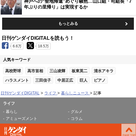
神戸への“聖地帰還”めぐり騒然…山口組・司組長「7
年ぶりの里帰り」は実現するか
もっとみる
日刊ゲンダイDIGITALを読もう！
6.6万
18.5万
人気キーワード
高校野球
高市首相
三山凌輝
板東英二
清水アキラ
ハラスメント
三田佳子
中居正広
巨人
ピアノ
日刊ゲンダイDIGITAL
ライフ
暮らしニュース
記事
ライフ
暮らし
グルメ
アミューズメント
コラム