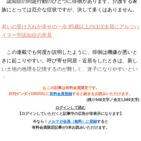
認知症の問題行動のひとつに徘徊があります。介護する家
族にとっては厄介な症状ですが、決して多くはありません。
老いの受け入れが幸せの一歩 85歳以上のほぼ全員にアルツハ
イマー型認知症の所見
この連載でも何度か説明したように、徘徊は機嫌が悪いと
きに起こりやすい。呼び寄せ同居・近居をしたときは、新し
い土地の地理を記憶するのが難しく、迷子になりやすいとい
う…
この記事は有料会員限定です。
日刊ゲンダイDIGITALに
有料会員登録
すると続きをお読みいただけます。
(残り948文字／全文1,089文字)
ログインして読む
【ログインしていただくと記事中の広告が非表示になります】
今なら！
メルマガ会員（無料）に登録
すると
有料会員限定記事が3本お読みいただけます。