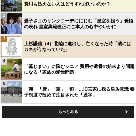
費用も払えない人はどうすればいいのか？
2
愛子さまのリンクコーデににじむ「皇室を担う」覚悟
の表れ 皇室典範改正にご本人の心中やいかに
3
上杉謙信（4）北陸に進出し、亡くなった時「蔵には
カネがうなっていた」
4
「墓じまい」に悩むシニア 費用や遺骨の始末より問題
になる「家族の愛憎問題」
5
「朝」「彦」「憲」「恒」…旧宮家に残る皇族意識 養
子制度で改めて注目された「通字」
もっとみる