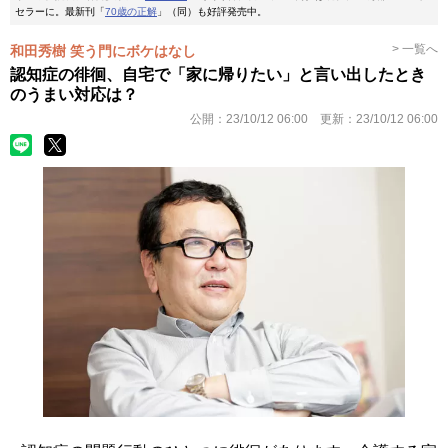
セラーに。最新刊「
70歳の正解
」（同）も好評発売中。
> 一覧へ
和田秀樹 笑う門にボケはなし
認知症の徘徊、自宅で「家に帰りたい」と言い出したとき
のうまい対応は？
公開：
23/10/12 06:00
更新：
23/10/12 06:00