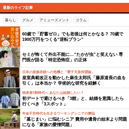
最新のライフ記事
暮らし
グルメ
アミューズメント
コラム
60歳で「貯蓄ゼロ」でも老後は何とかなる？ 70歳で
1900万円をつくる“逆転プラン”
セミが怖くて外出不能に…“たかが虫”と笑えない 専
門医が語る「特定恐怖症」の正体
日本の皇族存続への危機と「愛子天皇待望論」
皇室典範改正を動かした麻生太郎氏「藤原道長の血を
引く」は本当か？ 学術的な研究を紐解く
独身者5割時代へ あなたは結婚したい？
初デートで避けるべき「3館」と、結婚を意識したら
行くべき「3スポット」
年金不安時代を生きるワーキングシニアの懊悩
「墓じまい」に悩むシニア 費用や遺骨の始末より問題
になる「家族の愛憎問題」