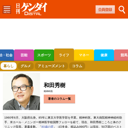
治・社会
芸能
スポーツ
ライフ
マネー
健康
競馬
ボートレース
競輪
オートレース
暮らし
グルメ
アミューズメント
コラム
和田秀樹
精神科医
著者のコラム一覧
1960年6月、大阪府出身。85年に東京大学医学部を卒業。精神科医。東大病院精神神経科助
手、米カール・メニンガー精神医学校国際フェローを経て、現在、和田秀樹こころと体のク
リニック院長。著書多数。「
80歳の壁
」（幻冬舎、税込み990円）は現在、50万部のベスト