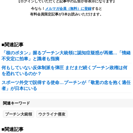
【ログインしていただくと記事中の広告が非表示になります】
今なら！
メルマガ会員（無料）に登録
すると
有料会員限定記事が3本お読みいただけます。
■関連記事
「核のボタン」握るプーチン大統領に認知症疑惑が再燃…「情緒
不安定に拍車」と識者も指摘
何もしていない反体制派を弾圧 まだまだ続くプーチン政権は何
を恐れているのか？
スポーツ外交で説得する使命…プーチンが「敬意の念を抱く適任
者」が日本にいる
関連キーワード
プーチン大統領
ウクライナ侵攻
■関連記事