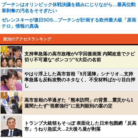
プーチンはオリンピック休戦決議を踏みにじりながら…最高位勲
章剥奪の汚名をそそぎたい
ゼレンスキーが連日SOS…プーチンが計画する欧州最大級「原発
テロ」情報の真偽
政治のアクセスランキング
1
支持率急落の高市政権がV字回復画策 内閣改造でクビ
切り不可避な“ポンコツ”5大臣の名前
2
やはり浮上した高市首相「9月退陣」シナリオ…支持
率急落も反転攻勢のネタなく、不安材料ばかり目白押
し
3
高市首相の早過ぎた「熊本訪問」の背景…震災から1
週間たたず“視察強行”に批判殺到の案の定
4
トランプ大統領もそっぽ 表面化した日米包囲網「反高
市」うねり急拡大…2大後ろ盾が剥落