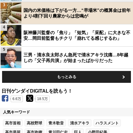
3
国内の米価格は下がる一方…“早場米”の概算金は前年
より4割下回り農家からは悲鳴が
4
阪神藤川監督の「焦り」「短気」「采配」に大きな不
安…岡田前監督もチクリ「崩れてる感じするわ」
5
三男・清水良太郎さん急死で清水アキラ沈痛…8年越
しの「父子再共演」が始まったばかりだった
もっとみる
日刊ゲンダイDIGITALを読もう！
6.6万
18.5万
人気キーワード
高市首相
高校野球
青木歌音
清水アキラ
ハラスメント
高市早苗
高市政権
黄川田仁志
巨人
小野田紀美