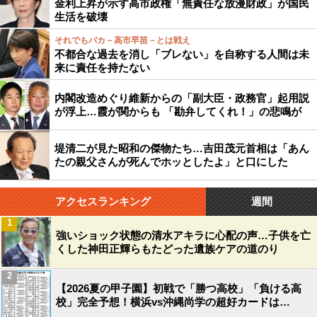
金利上昇が示す高市政権「無責任な放漫財政」が国民
生活を破壊
それでもバカ－高市早苗－とは戦え
不都合な過去を消し「ブレない」を自称する人間は未
来に責任を持たない
内閣改造めぐり維新からの「副大臣・政務官」起用説
が浮上…霞が関からも 「勘弁してくれ！」の悲鳴が
堤清二が見た昭和の傑物たち…吉田茂元首相は「あん
たの親父さんが死んでホッとしたよ」と口にした
アクセスランキング
週間
1
強いショック状態の清水アキラに心配の声…子供を亡
くした神田正輝らもたどった遺族ケアの道のり
2
【2026夏の甲子園】初戦で「勝つ高校」「負ける高
校」完全予想！横浜vs沖縄尚学の超好カードは…