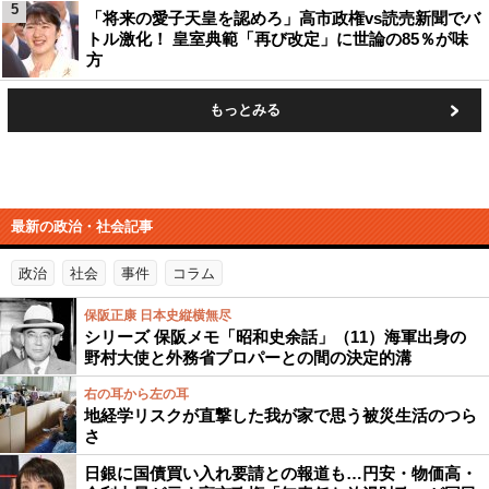
5
「将来の愛子天皇を認めろ」高市政権vs読売新聞でバ
トル激化！ 皇室典範「再び改定」に世論の85％が味
方
もっとみる
最新の政治・社会記事
政治
社会
事件
コラム
保阪正康 日本史縦横無尽
シリーズ 保阪メモ「昭和史余話」（11）海軍出身の
野村大使と外務省プロパーとの間の決定的溝
右の耳から左の耳
地経学リスクが直撃した我が家で思う被災生活のつら
さ
日銀に国債買い入れ要請との報道も…円安・物価高・