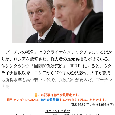
「プーチンの戦争」はウクライナをメチャクチャにするばか
りか、ロシアを疲弊させ、権力者の足元も揺るがせている。
仏シンクタンク「国際関係研究所」（IFRI）によると、ウク
ライナ侵攻以降、ロシアから100万人超が流出。大半が教育
も所得水準も高い若い世代で、兵役逃れが要因だ。プーチン
大統…
この記事は有料会員限定です。
日刊ゲンダイDIGITALに
有料会員登録
すると続きをお読みいただけます。
(残り952文字／全文1,093文字)
ログインして読む