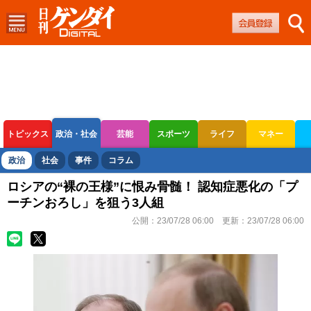
トピックス
政治・社会
芸能
スポーツ
ライフ
マネー
ボートレース
競輪
オートレース
政治
社会
事件
コラム
ロシアの“裸の王様”に恨み骨髄！ 認知症悪化の「プ
ーチンおろし」を狙う3人組
公開：
23/07/28 06:00
更新：
23/07/28 06:00