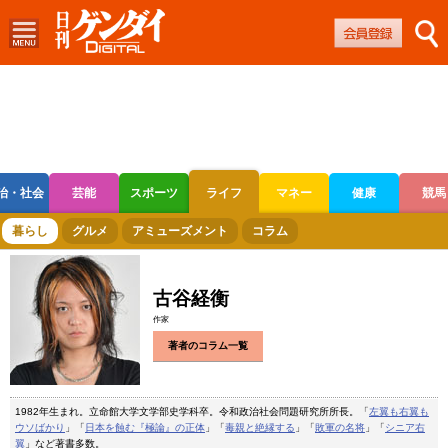
治・社会
芸能
スポーツ
ライフ
マネー
健康
競馬
ボートレース
競輪
オートレース
暮らし
グルメ
アミューズメント
コラム
古谷経衡
作家
著者のコラム一覧
1982年生まれ。立命館大学文学部史学科卒。令和政治社会問題研究所所長。「
左翼も右翼も
ウソばかり
」「
日本を蝕む『極論』の正体
」「
毒親と絶縁する
」「
敗軍の名将
」「
シニア右
翼
」など著書多数。