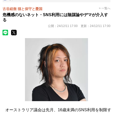
> 一覧へ
古谷経衡 猫と保守と憂国
危機感のないネット・SNS利用には陰謀論やデマが介入す
る
公開：
24/12/11 17:00
更新：
24/12/11 17:00
オーストラリア議会は先月、16歳未満のSNS利用を制限す