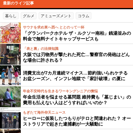
最新のライフ記事
暮らし
グルメ
アミューズメント
コラム
サウナを求め東へ西へ ととのって一杯
「グランパークホテル ザ・ルクソー南柏」銭湯並みの
料金で無料ナイトキャップサービスも
「表と裏」の法律知識
大阪では刃物男が撃たれた死亡…警察官の発砲はどん
な場合に許される？
消費支出が7カ月連続マイナス…節約強いられケチる
お盆シーズン、インフレ地獄で「家計破壊」の夏に
年金不安時代を生きるワーキングシニアの懊悩
年金生活者を悩ませる墓問題 維持費も「墓じまい」の
費用も払えない人はどうすればいいのか？
もぎたて海外仰天ニュース
ヒーローに仮装したつもりがテロと間違われた？ オー
ストラリアで起きた逮捕劇が一大騒動に