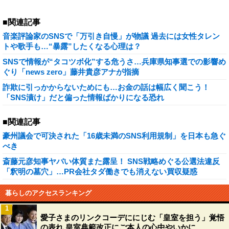
■関連記事
音楽評論家のSNSで「万引き自慢」が物議 過去には女性タレン
トや歌手も…“暴露”したくなる心理は？
SNSで情報が“タコツボ化”する危うさ…兵庫県知事選での影響め
ぐり「news zero」藤井貴彦アナが指摘
詐欺に引っかからないためにも…お金の話は幅広く聞こう！
「SNS漬け」だと偏った情報ばかりになる恐れ
■関連記事
豪州議会で可決された「16歳未満のSNS利用規制」を日本も急ぐ
べき
斎藤元彦知事ヤバい体質また露呈！ SNS戦略めぐる公選法違反
「釈明の墓穴」…PR会社タダ働きでも消えない買収疑惑
暮らしのアクセスランキング
1
愛子さまのリンクコーデににじむ「皇室を担う」覚悟
の表れ 皇室典範改正にご本人の心中やいかに