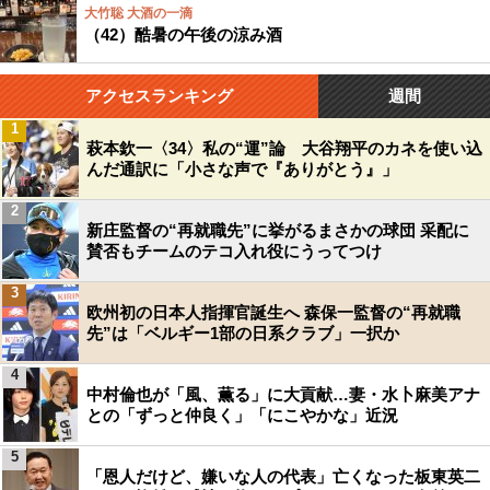
大竹聡 大酒の一滴
（42）酷暑の午後の涼み酒
アクセスランキング
週間
1
萩本欽一〈34〉私の“運”論 大谷翔平のカネを使い込
んだ通訳に「小さな声で『ありがとう』」
2
新庄監督の“再就職先”に挙がるまさかの球団 采配に
賛否もチームのテコ入れ役にうってつけ
3
欧州初の日本人指揮官誕生へ 森保一監督の“再就職
先”は「ベルギー1部の日系クラブ」一択か
4
中村倫也が「風、薫る」に大貢献…妻・水卜麻美アナ
との「ずっと仲良く」「にこやかな」近況
5
「恩人だけど、嫌いな人の代表」亡くなった板東英二