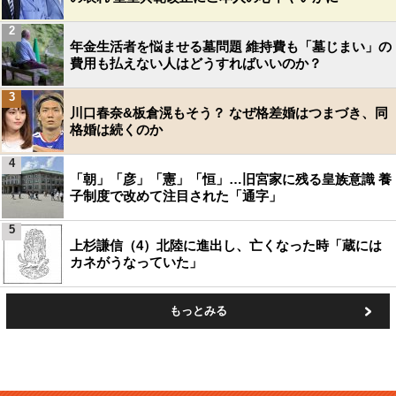
2
年金生活者を悩ませる墓問題 維持費も「墓じまい」の
費用も払えない人はどうすればいいのか？
3
川口春奈&板倉滉もそう？ なぜ格差婚はつまづき、同
格婚は続くのか
4
「朝」「彦」「憲」「恒」…旧宮家に残る皇族意識 養
子制度で改めて注目された「通字」
5
上杉謙信（4）北陸に進出し、亡くなった時「蔵には
カネがうなっていた」
もっとみる