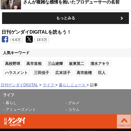
さんが複雑な感情を抱いたプロデューサーの名前
もっとみる
日刊ゲンダイDIGITALを読もう！
6.6万
18.5万
人気キーワード
高校野球
高市首相
三山凌輝
板東英二
清水アキラ
ハラスメント
三田佳子
広末涼子
高市政権
巨人
日刊ゲンダイDIGITAL
ライフ
暮らしニュース
記事
ライフ
暮らし
グルメ
アミューズメント
コラム