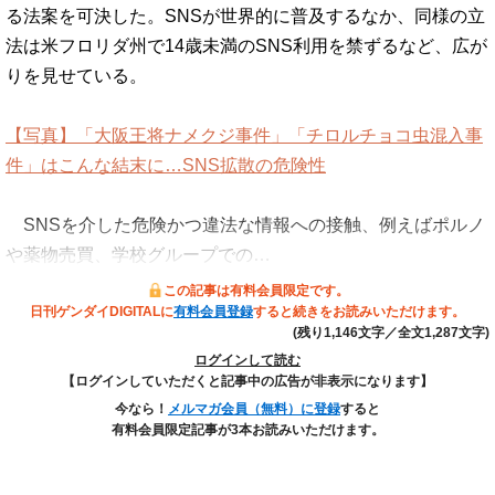
る法案を可決した。SNSが世界的に普及するなか、同様の立
法は米フロリダ州で14歳未満のSNS利用を禁ずるなど、広が
りを見せている。
【写真】「大阪王将ナメクジ事件」「チロルチョコ虫混入事
件」はこんな結末に…SNS拡散の危険性
SNSを介した危険かつ違法な情報への接触、例えばポルノ
や薬物売買、学校グループでの…
この記事は有料会員限定です。
日刊ゲンダイDIGITALに
有料会員登録
すると続きをお読みいただけます。
(残り1,146文字／全文1,287文字)
ログインして読む
【ログインしていただくと記事中の広告が非表示になります】
今なら！
メルマガ会員（無料）に登録
すると
有料会員限定記事が3本お読みいただけます。