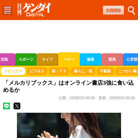
芸能
スポーツ
ライフ
マネー
健康
競馬
公営競
ボートレース
競輪
オートレース
トピックス
ビジネス
株・ＦＸ
暮らし・税
不動産
こづかい稼
「メルカリブックス」はオンライン書店3強に食い込
めるか
公開：
20/09/10 06:00
更新：
20/09/10 06:00