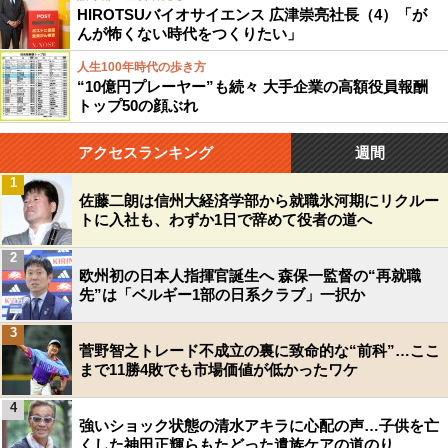
HIROTSUバイオサイエンス 広津崇亮社長（4）「が
んが怖くない時代をつくりたい」
人生100年時代の歩き方
“10億円プレーヤー”も続々 大手企業の高額役員報酬
トップ50の顔ぶれ
アクセスランキング
週間
1
佐藤二朗は信州大経済学部から就職氷河期にリクルー
トに入社も、わずか1日で辞めて役者の道へ
2
欧州初の日本人指揮官誕生へ 森保一監督の“再就職
先”は「ベルギー1部の日系クラブ」一択か
3
菅野智之トレード不成立の裏に致命的な“前科”…ここ
まで11勝4敗でも市場価値が低かったワケ
4
強いショック状態の清水アキラに心配の声…子供を亡
くした神田正輝らもたどった遺族ケアの道のり