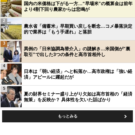
国内の米価格は下がる一方…“早場米”の概算金は前年
より4割下回り農家からは悲鳴が
2
農水省「備蓄米」早期買い戻しを断念…コメ暴落決定
的で業界は「もう手遅れ」と落胆
3
異例の「日米協調為替介入」の謎解き…米国側が”裏
取引”で出した3つの条件と高市首相外し
4
日本は「弱い経済」へと転落か…高市政権は「強い経
済」アピールに躍起だが
5
夏の財界セミナー盛り上がり欠如は高市首相の「経済
無策」を反映か？ 具体性を欠いた話ばかり
もっとみる