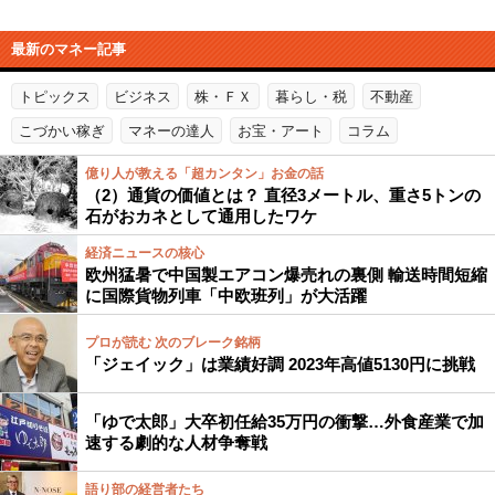
最新のマネー記事
トピックス
ビジネス
株・ＦＸ
暮らし・税
不動産
こづかい稼ぎ
マネーの達人
お宝・アート
コラム
億り人が教える「超カンタン」お金の話
（2）通貨の価値とは？ 直径3メートル、重さ5トンの
石がおカネとして通用したワケ
経済ニュースの核心
欧州猛暑で中国製エアコン爆売れの裏側 輸送時間短縮
に国際貨物列車「中欧班列」が大活躍
プロが読む 次のブレーク銘柄
「ジェイック」は業績好調 2023年高値5130円に挑戦
「ゆで太郎」大卒初任給35万円の衝撃…外食産業で加
速する劇的な人材争奪戦
語り部の経営者たち