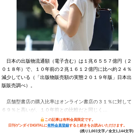
日本の出版物流通額（電子含む）は１兆６５５７億円（２
０１８年）で、１０年前の２兆１６１２億円に比べ約２４％
減少している（「出版物販売額の実態２０１９年版」日本出
版販売調べ）。
店舗型書店の購入比率はオンライン書店の３１％に対して
６９％と高いが、１０年前との比較だと同じく…
この記事は有料会員限定です。
日刊ゲンダイDIGITALに
有料会員登録
すると続きをお読みいただけます。
(残り1,003文字／全文1,144文字)