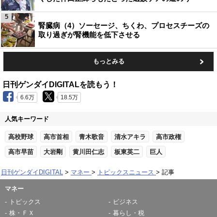
5
腎臓病（4）ソーセージ、ちくわ、プロセスチーズの
取り過ぎが腎機能を低下させる
もっとみる
日刊ゲンダイDIGITALを読もう！
6.6万
18.5万
人気キーワード
高校野球
高市首相
青木歌音
清水アキラ
高市政権
高市早苗
大岩剛
黄川田仁志
板東英二
巨人
日刊ゲンダイDIGITAL
マネー
トピックスニュース
記事
マネー
トピックス
ビジネス
株・ＦＸ
暮らし・税