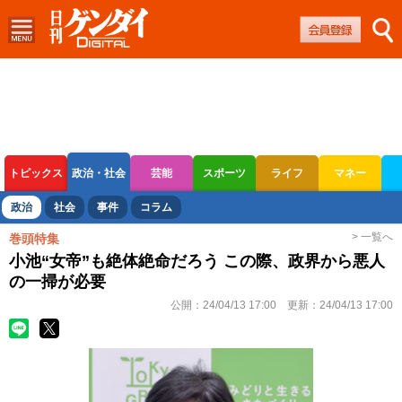
トピックス
政治・社会
芸能
スポーツ
ライフ
マネー
ボートレース
競輪
オートレース
政治
社会
事件
コラム
> 一覧へ
巻頭特集
小池“女帝”も絶体絶命だろう この際、政界から悪人
の一掃が必要
公開：
24/04/13 17:00
更新：
24/04/13 17:00