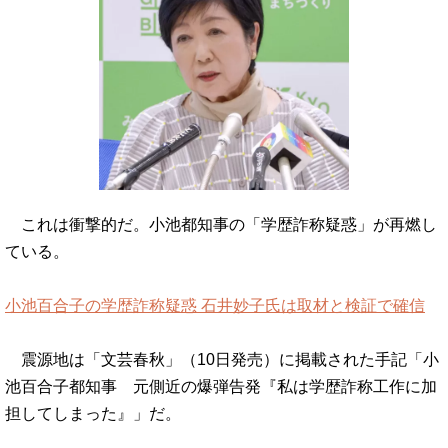
これは衝撃的だ。小池都知事の「学歴詐称疑惑」が再燃し
ている。
小池百合子の学歴詐称疑惑 石井妙子氏は取材と検証で確信
震源地は「文芸春秋」（10日発売）に掲載された手記「小
池百合子都知事 元側近の爆弾告発『私は学歴詐称工作に加
担してしまった』」だ。