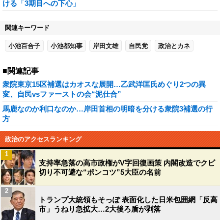
ける「3期目への下心」
関連キーワード
小池百合子
小池都知事
岸田文雄
自民党
政治とカネ
■関連記事
衆院東京15区補選はカオスな展開…乙武洋匡氏めぐり2つの異
変、自民vsファーストの会“泥仕合”
馬鹿なのか利口なのか…岸田首相の明暗を分ける衆院3補選の行
方
政治のアクセスランキング
1
支持率急落の高市政権がV字回復画策 内閣改造でクビ
切り不可避な“ポンコツ”5大臣の名前
2
トランプ大統領もそっぽ 表面化した日米包囲網「反高
市」うねり急拡大…2大後ろ盾が剥落