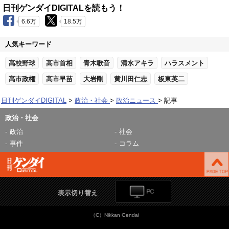
日刊ゲンダイDIGITALを読もう！
6.6万
18.5万
人気キーワード
高校野球
高市首相
青木歌音
清水アキラ
ハラスメント
高市政権
高市早苗
大岩剛
黄川田仁志
板東英二
日刊ゲンダイDIGITAL
政治・社会
政治ニュース
記事
政治・社会
政治
社会
事件
コラム
表示切り替え
（C）Nikkan Gendai