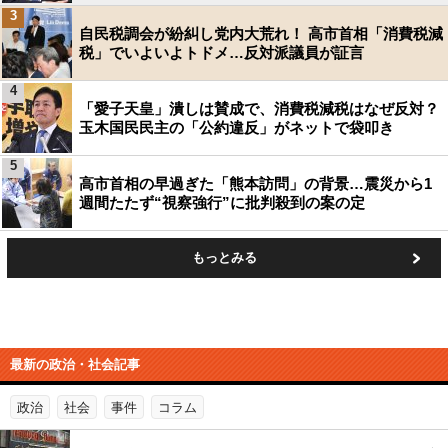
3
自民税調会が紛糾し党内大荒れ！ 高市首相「消費税減
税」でいよいよトドメ…反対派議員が証言
4
「愛子天皇」潰しは賛成で、消費税減税はなぜ反対？
玉木国民民主の「公約違反」がネットで袋叩き
5
高市首相の早過ぎた「熊本訪問」の背景…震災から1
週間たたず“視察強行”に批判殺到の案の定
もっとみる
最新の政治・社会記事
政治
社会
事件
コラム