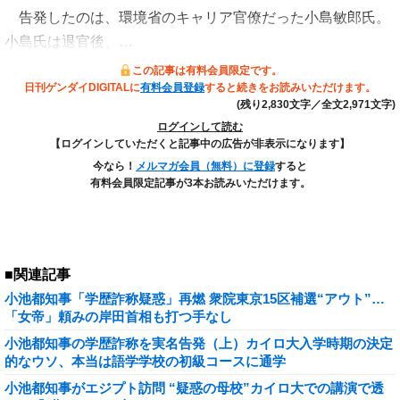
告発したのは、環境省のキャリア官僚だった小島敏郎氏。
小島氏は退官後、…
この記事は有料会員限定です。
日刊ゲンダイDIGITALに
有料会員登録
すると続きをお読みいただけます。
(残り2,830文字／全文2,971文字)
ログインして読む
【ログインしていただくと記事中の広告が非表示になります】
今なら！
メルマガ会員（無料）に登録
すると
有料会員限定記事が3本お読みいただけます。
■関連記事
小池都知事「学歴詐称疑惑」再燃 衆院東京15区補選“アウト”…
「女帝」頼みの岸田首相も打つ手なし
小池都知事の学歴詐称を実名告発（上）カイロ大入学時期の決定
的なウソ、本当は語学学校の初級コースに通学
小池都知事がエジプト訪問 “疑惑の母校”カイロ大での講演で透