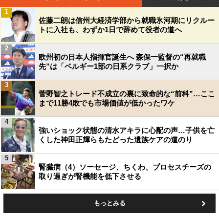
1
佐藤二朗は信州大経済学部から就職氷河期にリクルー
トに入社も、わずか1日で辞めて役者の道へ
2
欧州初の日本人指揮官誕生へ 森保一監督の“再就職
先”は「ベルギー1部の日系クラブ」一択か
3
菅野智之トレード不成立の裏に致命的な“前科”…ここ
まで11勝4敗でも市場価値が低かったワケ
4
強いショック状態の清水アキラに心配の声…子供を亡
くした神田正輝らもたどった遺族ケアの道のり
5
腎臓病（4）ソーセージ、ちくわ、プロセスチーズの
取り過ぎが腎機能を低下させる
もっとみる