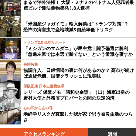
まるで治外法権！ 大阪・ミナミのベトナム人犯罪者巣
窟ビルで違法薬物摘発し8人逮捕
「米国産ジャガイモ」輸入解禁は“トランプ対策”？
恐怖の病害虫で産地壊滅&自給率低下リスク
トランプ2.0 現地リポート
「ミシガンのマムダニ」が民主党上院予備選に勝利
「急進左派では本選で勝てない」という常識を覆すか
巻頭特集
協調介入、日銀恫喝の裏に何があるのか？ 高市が続け
ば通貨危機、国債クラッシュに現実味
保阪正康 日本史縦横無尽
シリーズ 保阪メモ「昭和史余話」（11）海軍出身の
野村大使と外務省プロパーとの間の決定的溝
右の耳から左の耳
地経学リスクが直撃した我が家で思う被災生活のつら
さ
アクセスランキング
週間