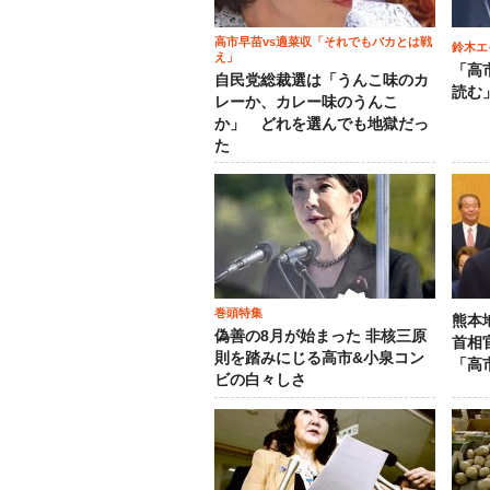
高市早苗vs適菜収「それでもバカとは戦
鈴木エ
え」
「高
自民党総裁選は「うんこ味のカ
読む
レーか、カレー味のうんこ
か」 どれを選んでも地獄だっ
た
巻頭特集
熊本
偽善の8月が始まった 非核三原
首相
則を踏みにじる高市&小泉コン
「高
ビの白々しさ