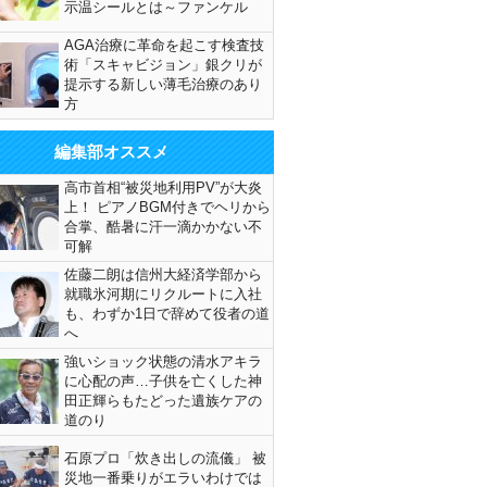
示温シールとは～ファンケル
AGA治療に革命を起こす検査技
術「スキャビジョン」銀クリが
提示する新しい薄毛治療のあり
方
編集部オススメ
高市首相“被災地利用PV”が大炎
上！ ピアノBGM付きでヘリから
合掌、酷暑に汗一滴かかない不
可解
佐藤二朗は信州大経済学部から
就職氷河期にリクルートに入社
も、わずか1日で辞めて役者の道
へ
強いショック状態の清水アキラ
に心配の声…子供を亡くした神
田正輝らもたどった遺族ケアの
道のり
石原プロ「炊き出しの流儀」 被
災地一番乗りがエラいわけでは