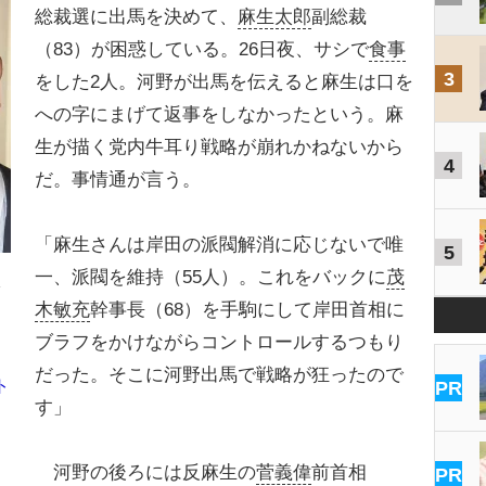
総裁選に出馬を決めて、
麻生太郎
副総裁
（83）が困惑している。26日夜、サシで
食事
3
をした2人。河野が出馬を伝えると麻生は口を
への字にまげて返事をしなかったという。麻
生が描く党内牛耳り戦略が崩れかねないから
4
だ。事情通が言う。
「麻生さんは岸田の派閥解消に応じないで唯
5
一、派閥を維持（55人）。これをバックに
茂
木敏充
幹事長（68）を手駒にして岸田首相に
ブラフをかけながらコントロールするつもり
だった。そこに河野出馬で戦略が狂ったので
ト
PR
す」
河野の後ろには反麻生の
菅義偉
前首相
PR