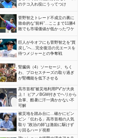
のテコ入れ役にうってつけ
菅野智之トレード不成立の裏に
致命的な“前科”…ここまで11勝4
敗でも市場価値が低かったワケ
巨人が今オフにも菅野智之を“買
戻し”へ…完全復活の元エースを
待つメジャーとの争奪戦
腎臓病（4）ソーセージ、ちく
わ、プロセスチーズの取り過ぎ
が腎機能を低下させる
高市首相“被災地利用PV”が大炎
上！ ピアノBGM付きでヘリから
合掌、酷暑に汗一滴かかない不
可解
被災地を踏み台に…確かにビン
ビン「伝わる」高市首相の人気
取り “政治の師”は激励に駆けず
り回るハード視察