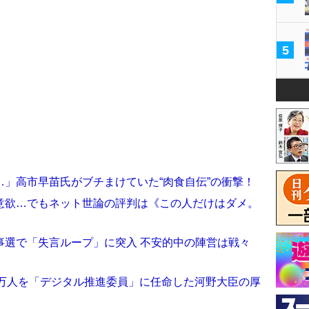
5
」高市早苗氏がブチまけていた“肉食自伝”の衝撃！
意欲…でもネット世論の評判は《この人だけはダメ。
事選で「失言ループ」に突入 不安的中の陣営は戦々
1万人を「デジタル推進委員」に任命した河野大臣の厚