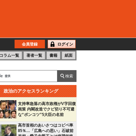
会員登録
ログイン
コラム一覧
著者一覧
書籍
紙面
政治のアクセスランキング
支持率急落の高市政権がV字回復
画策 内閣改造でクビ切り不可避
な“ポンコツ”5大臣の名前
高市首相のあいさつはコピペ率
85％…「広島への思い」石破前