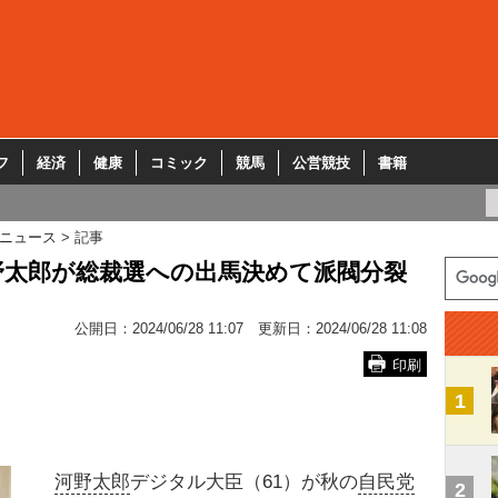
フ
経済
健康
コミック
競馬
公営競技
書籍
ニュース
記事
野太郎が総裁選への出馬決めて派閥分裂
公開日：
2024/06/28 11:07
更新日：
2024/06/28 11:08
印刷
1
河野太郎
デジタル大臣（61）が秋の
自民党
2