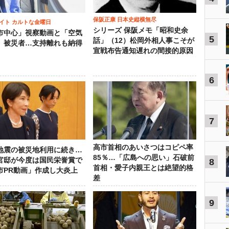
保阪正康 日本史縦横無尽
イト カルトな金曜日
シリーズ 保阪メモ「昭和史余
市中心」視察動画と「空気
5
話」（12）松岡外相人事こそが
」被災者…支持離れも納得
宣戦布告通知遅れの間接的原因
6
7
高市首相のあいさつはコピペ率
地震の被災地利用に続き…
85％…「広島への思い」石破前
官邸が今度は国民栄誉賞で
8
首相・愛子内親王とは絶望的格
市PR動画」作成し大炎上
差
9