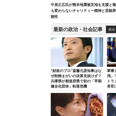
中居正広氏が熊本地震被災地を支援と報
も変わらないチャリティー精神と芸能界
能性
最新の政治・社会記事
政治
“財政のプロ”斎藤元彦知事はな
軍事
ぜ粉飾まがいの決算見抜けず？
渇」
兵庫県が都道府県で初の「早期
トラ
健全化団体」転落危機
長官