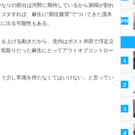
かなりの部分は河野に期待しているから派閥が割れ
ゴタすれば、麻生に“面従腹背”でついてきた茂木
PR
選に出る可能性もある。
りを上げる動きだから、党内はポスト岸田で浮足立
ー気取りだった麻生にとってアウトオブコントロー
1
う少し常識を持たなくてはいけない」と言ってい
2
3
4