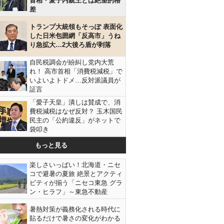
首相・愛子内親王とは絶望的格
差
トランプ大統領もそっぽ 表面化
した日米包囲網「反高市」うね
り急拡大…2大後ろ盾が剥落
自民税調会が紛糾し党内大荒
れ！ 高市首相「消費税減税」で
いよいよトドメ…反対派議員が
証言
「愛子天皇」潰しは賛成で、消
費税減税はなぜ反対？ 玉木国民
民主の「公約違反」がネットで
袋叩き
もっと見る
楽しさいっぱい！北海道・ニセ
コで避暑の夏旅 絶景とアクティ
ビティが揃う「ニセコ東急 グラ
ン・ヒラフ」～東急不動産
暑熱対策が義務化される時代に
貼るだけで暑さの変化がわかる