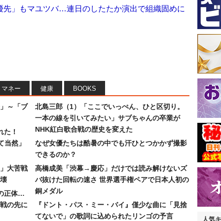
優先」もマユツバ…連日のしたたか演出で組織固めに
マネー
健康
BOOKS
」～「ブ
北島三郎（1）「ここでいっぺん、ひと区切り。
一本の線を引いてみたい」サブちゃんの卒業が
NHK紅白歌合戦の歴史を変えた
れた！
て当然」
なぜ女優たちは酷暑の中でも汗ひとつかかず撮影
できるのか？
30」大苦戦
高橋成美「渋幕→慶応」だけでは読み解けないズ
壊
バ抜けた回転の速さ 世界選手権ペアで日本人初の
銅メダル
”の正体…
合戦の先に
『ドント・パス・ミー・バイ』僅少な曲に「見捨
てないで」の歌詞に込められたリンゴの予言
人気