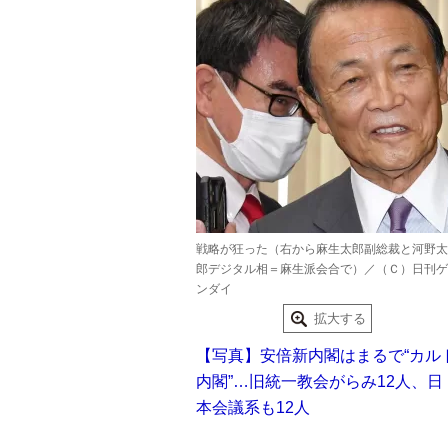
戦略が狂った（右から麻生太郎副総裁と河野太
郎デジタル相＝麻生派会合で）／（Ｃ）日刊ゲ
ンダイ
拡大する
【写真】安倍新内閣はまるで“カル
内閣”…旧統一教会がらみ12人、日
本会議系も12人