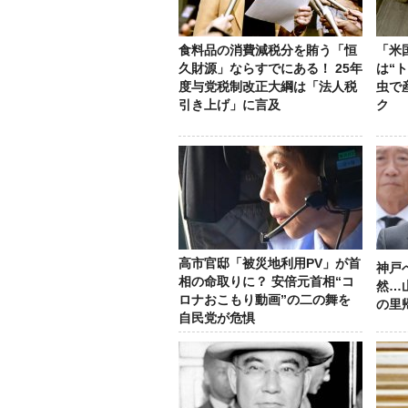
食料品の消費減税分を賄う「恒
「米
久財源」ならすでにある！ 25年
は“
度与党税制改正大綱は「法人税
虫で
引き上げ」に言及
ク
高市官邸「被災地利用PV」が首
神戸
相の命取りに？ 安倍元首相“コ
然…
ロナおこもり動画”の二の舞を
の里
自民党が危惧