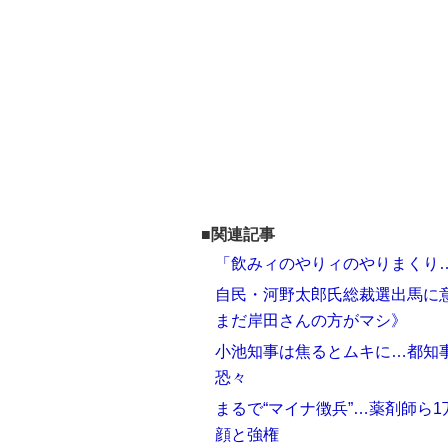
■関連記事
「飲みィのやりィのやりまくり…
自民・河野太郎氏総裁選出馬に
まだ岸田さんの方がマシ》
小池知事は焦るとムキに…都知
恐々
まるで“マイナ徴兵”…薬剤師ら
顔と強権