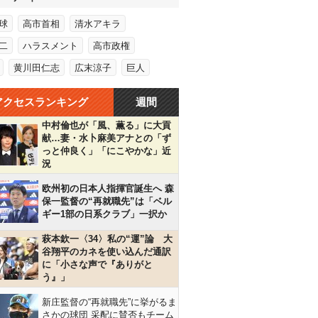
球
高市首相
清水アキラ
二
ハラスメント
高市政権
黄川田仁志
広末涼子
巨人
アクセスランキング
週間
中村倫也が「風、薫る」に大貢
献…妻・水卜麻美アナとの「ず
っと仲良く」「にこやかな」近
況
欧州初の日本人指揮官誕生へ 森
保一監督の“再就職先”は「ベル
ギー1部の日系クラブ」一択か
萩本欽一〈34〉私の“運”論 大
谷翔平のカネを使い込んだ通訳
に「小さな声で『ありがと
う』」
新庄監督の“再就職先”に挙がるま
さかの球団 采配に賛否もチーム