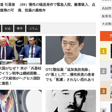
道 引退後
（69）慢性の喘息発作で緊急入院。酸素吸入、点
高校野
復帰の可
滴、投薬の最晩年
板東英
大岩剛
社会
事件
コラム
1
大国がなぜ？ 米が「兵器枯
OTC類似薬「追加負担免除」
2
でイラン戦争は継続困難…
の“落とし穴”…慢性疾患の患者
ンプ大統領がヘグセス国防
でも「配慮」されない恐れあり
に激怒！
3
4