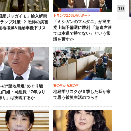
10
トランプ2.0 現地リポート
国産ジャガイモ」輸入解禁
「ミシガンのマムダニ」が民主
トランプ対策”？ 恐怖の病害
党上院予備選に勝利 「急進左派
産地壊滅&自給率低下リス
では本選で勝てない」という常
識を覆すか
右の耳から左の耳
への“聖地帰還”めぐり騒
地経学リスクが直撃した我が家
山口組・司組長「7年ぶり
で思う被災生活のつらさ
帰り」は実現するか