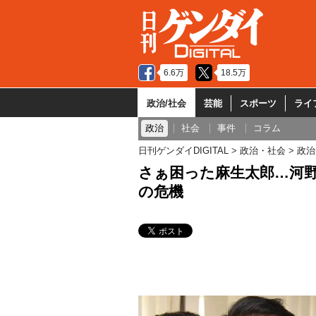
6.6万
18.5万
政治/社会
芸能
スポーツ
ライ
政治
社会
事件
コラム
日刊ゲンダイDIGITAL
政治・社会
政治
さぁ困った麻生太郎…河
の危機