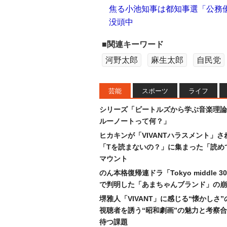
焦る小池知事は都知事選「公務
没頭中
■関連キーワード
河野太郎
麻生太郎
自民党
芸能
スポーツ
ライフ
シリーズ「ビートルズから学ぶ音楽理論
ルーノートって何？」
ヒカキンが「VIVANTハラスメント」さ
「Tを読まないの？」に集まった「読め
マウント
のん本格復帰連ドラ「Tokyo middle 
で判明した「あまちゃんブランド」の崩
堺雅人「VIVANT」に感じる“懐かしさ
視聴者を誘う“昭和劇画”の魅力と考察
待つ課題