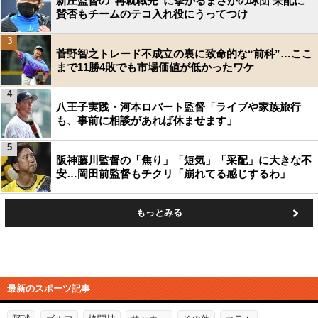
新庄監督の“再就職先”に挙がるまさかの球団 采配に
賛否もチームのテコ入れ役にうってつけ
3
菅野智之トレード不成立の裏に致命的な“前科”…ここ
まで11勝4敗でも市場価値が低かったワケ
4
八王子実践・河本ロバート監督「ライブや家族旅行
も、事前に相談があれば休ませます」
5
阪神藤川監督の「焦り」「短気」「采配」に大きな不
安…岡田前監督もチクリ「崩れてる感じするわ」
もっとみる
最新のスポーツ記事