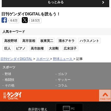
もっとみる
日刊ゲンダイDIGITALを読もう！
6.6万
18.5万
人気キーワード
高校野球
高市首相
板東英二
清水アキラ
ハラスメント
巨人
ピアノ
高市政権
大岩剛
広末涼子
日刊ゲンダイDIGITAL
スポーツ
野球ニュース
記事
スポーツ
野球
ゴルフ
格闘技
サッカー
その他
コラム
表示切り替え