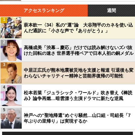
アクセスランキング
週間
1
萩本欽一〈34〉私の“運”論 大谷翔平のカネを使い込
んだ通訳に「小さな声で『ありがとう』」
2
高橋成美「渋幕→慶応」だけでは読み解けないズバ抜
けた回転の速さ 世界選手権ペアで日本人初の銅メダル
3
中居正広氏が熊本地震被災地を支援と報道 引退後も変
わらないチャリティー精神と芸能界復帰の可能性
4
松本若菜「ジュラシック・ワールド」吹き替え《棒読
み》論争再燃…暗雲漂う主演ドラマに新たな逆風
5
神戸への“聖地帰還”めぐり騒然…山口組・司組長「7
年ぶりの里帰り」は実現するか