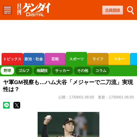
トピックス
政治・社会
芸能
スポーツ
ライフ
マネー
ボートレース
競輪
オートレース
野球
ゴルフ
格闘技
サッカー
その他
コラム
ヤ軍GM視察も…ハム大谷「メジャーで二刀流」実現
性は？
公開：
17/09/01 06:00
更新：
17/09/01 06:00