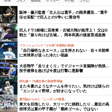
野球
ゴルフ
格闘技
サッカー
その他
コラム
阪神・藤川監督「主人公は選手」の限界露呈…“選手
任せ采配”で巨人とのV争いに黄信号
巨人ドラ1候補に花巻東・古城大翔が急浮上！ 父はG
戦士「振り向けば古城」、岡本和真の後釜育成急務
フラッシュバック “ゴネ得”米挑戦の軌跡
「自己犠牲なきエース」は支持されない 佐々木朗希
に米球界が送った冷たい視線
大谷翔平「走りまくり」でドジャース首脳陣が危惧…
投手復帰を急げば今度は打撃に悪影響
持丸修一 78歳名将の高校野球論
また今夏のようなチームを作りたい。気付けば彼らの
「エンジョイ野球」が好きになっていた
週刊誌からみた「ニッポンの後退」
東大を目指したり、大リーグに挑戦したり…最近の高
校球児は夏の甲子園が「最終ゴール」ではない