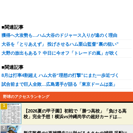
■関連記事
獲得へ大攻勢も…ハム大谷のドジャース入りが遠のく理由
大谷を「とりあえず」 投げさせるハム栗山監督“裏の狙い”
大野の放出もある？ 中日に今オフ「トレードの嵐」が吹く
■関連記事
8月は打率4割超え ハム大谷“理想の打撃”にまた一歩近づく
試合前まで巨人全敗…広島選手が語る「東京ドームは楽」
野球のアクセスランキング
1
【2026夏の甲子園】初戦で「勝つ高校」「負ける高
校」完全予想！横浜vs沖縄尚学の超好カードは…
2