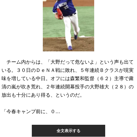
チーム内からは、「大野だって危ないよ」という声も出て
いる。３０日のＤｅＮＡ戦に敗れ、５年連続Ｂクラスが現実
味を増している中日。オフには森繁和監督（６２）主導で粛
清の嵐が吹き荒れ、２年連続開幕投手の大野雄大（２８）の
放出も十分にあり得る、というのだ。
「今春キャンプ前に、０…
全文表示する