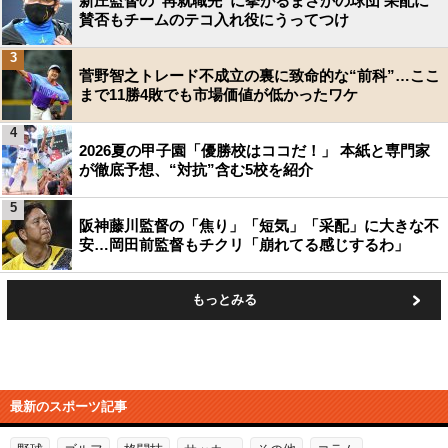
新庄監督の“再就職先”に挙がるまさかの球団 采配に
賛否もチームのテコ入れ役にうってつけ
3
菅野智之トレード不成立の裏に致命的な“前科”…ここ
まで11勝4敗でも市場価値が低かったワケ
4
2026夏の甲子園「優勝校はココだ！」 本紙と専門家
が徹底予想、“対抗”含む5校を紹介
5
阪神藤川監督の「焦り」「短気」「采配」に大きな不
安…岡田前監督もチクリ「崩れてる感じするわ」
もっとみる
最新のスポーツ記事