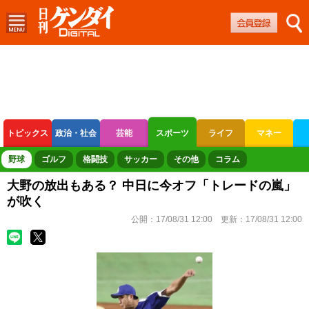
トピックス
政治・社会
芸能
スポーツ
ライフ
マネー
ボートレース
競輪
オートレース
野球
ゴルフ
格闘技
サッカー
その他
コラム
大野の放出もある？ 中日に今オフ「トレードの嵐」
が吹く
公開：
17/08/31 12:00
更新：
17/08/31 12:00