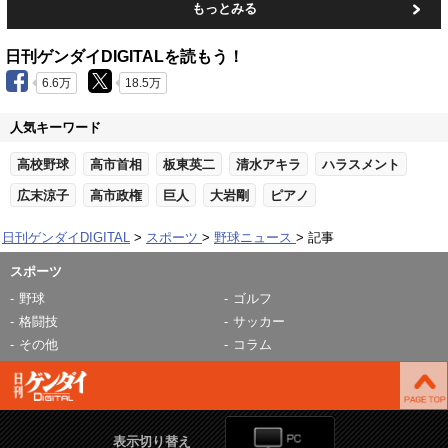
もっとみる
日刊ゲンダイDIGITALを読もう！
6.6万
18.5万
人気キーワード
高校野球
高市首相
板東英二
清水アキラ
ハラスメント
広末涼子
高市政権
巨人
大岩剛
ピアノ
日刊ゲンダイDIGITAL
スポーツ
野球ニュース
記事
スポーツ
野球
ゴルフ
格闘技
サッカー
その他
コラム
表示切り替え