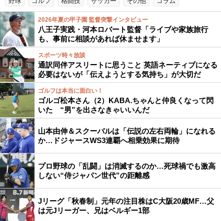
野球
ゴルフ
格闘技
サッカー
その他
コラム
2026年夏の甲子園 監督突撃インタビュー
八王子実践・河本ロバート監督「ライブや家族旅行
も、事前に相談があれば休ませます」
スポーツ時々放談
通訳同伴アスリートに思うこと 英語ネーティブになる
必要はないが「伝えようとする気持ち」が大切だ
ゴルフは本当に面白い！
ゴルゴ松本さん（2）KABA.ちゃんと仲良くなって閃
いた “男”を出さなきゃいいんだ
山本由伸＆スクーバルは「伝説の左右両輪」になれる
か…ドジャースWS3連覇へ相乗効果に期待
プロ野球の「乱闘」は消滅するのか…死球禍でも激高
しない“侍ジャパン世代”の距離感
Jリーグ「秋春制」元年の注目株はC大阪20歳MF…父
は元Jリーガー、兄はベルギー1部