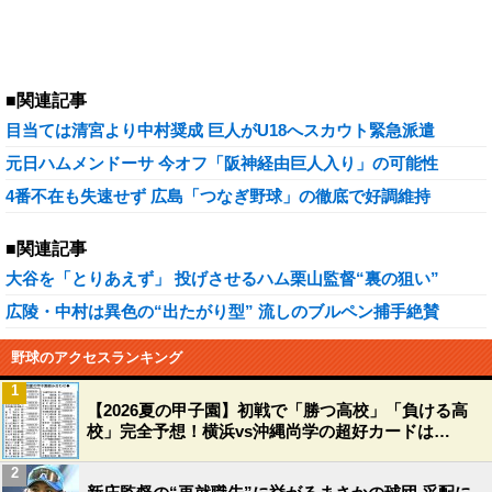
■関連記事
目当ては清宮より中村奨成 巨人がU18へスカウト緊急派遣
元日ハムメンドーサ 今オフ「阪神経由巨人入り」の可能性
4番不在も失速せず 広島「つなぎ野球」の徹底で好調維持
■関連記事
大谷を「とりあえず」 投げさせるハム栗山監督“裏の狙い”
広陵・中村は異色の“出たがり型” 流しのブルペン捕手絶賛
野球のアクセスランキング
1
【2026夏の甲子園】初戦で「勝つ高校」「負ける高
校」完全予想！横浜vs沖縄尚学の超好カードは…
2