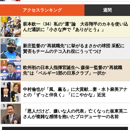
アクセスランキング
週間
1
萩本欽一〈34〉私の“運”論 大谷翔平のカネを使い込
んだ通訳に「小さな声で『ありがとう』」
2
新庄監督の“再就職先”に挙がるまさかの球団 采配に
賛否もチームのテコ入れ役にうってつけ
3
欧州初の日本人指揮官誕生へ 森保一監督の“再就職
先”は「ベルギー1部の日系クラブ」一択か
4
中村倫也が「風、薫る」に大貢献…妻・水卜麻美アナ
との「ずっと仲良く」「にこやかな」近況
5
「恩人だけど、嫌いな人の代表」亡くなった板東英二
さんが複雑な感情を抱いたプロデューサーの名前