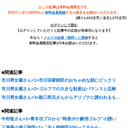
この記事は有料会員限定です。
日刊ゲンダイDIGITALに
有料会員登録
すると続きをお読みいただけます。
(残り1,434文字／全文1,575文字)
ログインして読む
【ログインしていただくと記事中の広告が非表示になります】
今なら！
メルマガ会員（無料）に登録
すると
有料会員限定記事が3本お読みいただけます。
■関連記事
市川男女蔵さん<1>市川宗家師匠のおちゃめな顔にビックリ
市川男女蔵さん<2>ゴルフでの大きな財産はバランスと忍耐
市川男女蔵さん<3>勘三郎兄さんからアリゾナに誘われるも…
■関連記事
中村稔さん<1>青木功プロから“時差ボケ解消ゴルフ”の誘い
三遊亭小遊三師匠<1>「志ん朝師匠がやってるから」