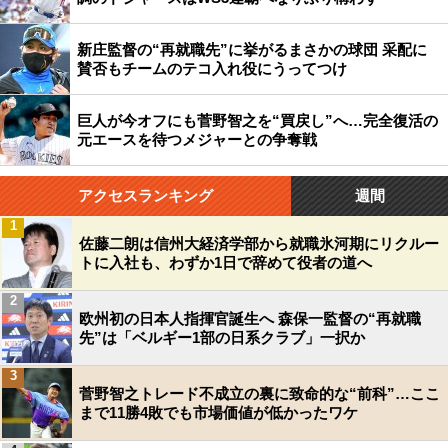
新庄監督の“再就職先”に挙がるまさかの球団 采配に
賛否もチームのテコ入れ役にうってつけ
巨人が今オフにも菅野智之を“買戻し”へ…完全復活の
元エースを待つメジャーとの争奪戦
アクセスランキング
週間
1
佐藤二朗は信州大経済学部から就職氷河期にリクルー
トに入社も、わずか1日で辞めて役者の道へ
2
欧州初の日本人指揮官誕生へ 森保一監督の“再就職
先”は「ベルギー1部の日系クラブ」一択か
3
菅野智之トレード不成立の裏に致命的な“前科”…ここ
まで11勝4敗でも市場価値が低かったワケ