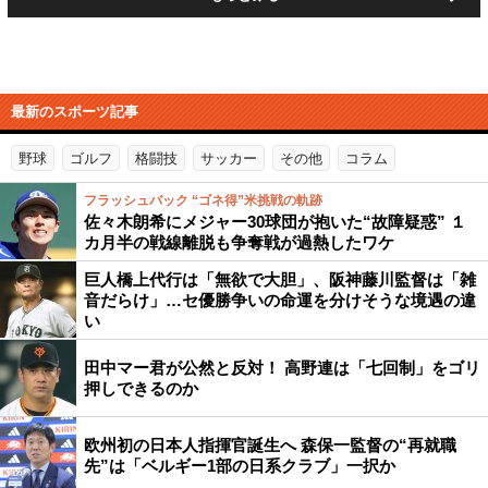
最新のスポーツ記事
野球
ゴルフ
格闘技
サッカー
その他
コラム
フラッシュバック “ゴネ得”米挑戦の軌跡
佐々木朗希にメジャー30球団が抱いた“故障疑惑” １
カ月半の戦線離脱も争奪戦が過熱したワケ
巨人橋上代行は「無欲で大胆」、阪神藤川監督は「雑
音だらけ」…セ優勝争いの命運を分けそうな境遇の違
い
田中マー君が公然と反対！ 高野連は「七回制」をゴリ
押しできるのか
欧州初の日本人指揮官誕生へ 森保一監督の“再就職
先”は「ベルギー1部の日系クラブ」一択か