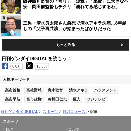
阪神藤川監督の「焦り」「短気」「采配」に大きな不
安…岡田前監督もチクリ「崩れてる感じするわ」
5
三男・清水良太郎さん急死で清水アキラ沈痛…8年越
しの「父子再共演」が始まったばかりだった
もっとみる
日刊ゲンダイDIGITALを読もう！
6.6万
18.5万
人気キーワード
高市首相
高校野球
青木歌音
清水アキラ
ハラスメント
高市早苗
高市政権
黄川田仁志
巨人
フジテレビ
日刊ゲンダイDIGITAL
スポーツ
野球ニュース
記事
スポーツ
野球
ゴルフ