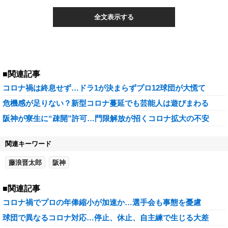
全文表示する
■関連記事
コロナ禍は終息せず…ドラ1が決まらずプロ12球団が大慌て
危機感が足りない？新型コロナ蔓延でも芸能人は遊びまわる
阪神が寮生に“疎開”許可…門限解放が招くコロナ拡大の不安
関連キーワード
藤浪晋太郎
阪神
■関連記事
コロナ禍でプロの年俸縮小が加速か…選手会も事態を憂慮
球団で異なるコロナ対応…停止、休止、自主練で生じる大差