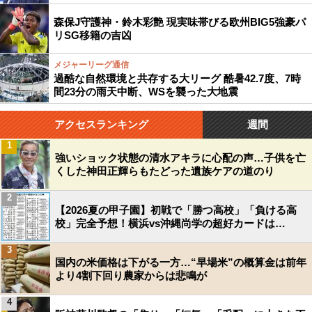
森保J守護神・鈴木彩艶 現実味帯びる欧州BIG5強豪パ
リSG移籍の吉凶
メジャーリーグ通信
過酷な自然環境と共存する大リーグ 酷暑42.7度、7時
間23分の雨天中断、WSを襲った大地震
アクセスランキング
週間
1
強いショック状態の清水アキラに心配の声…子供を亡
くした神田正輝らもたどった遺族ケアの道のり
2
【2026夏の甲子園】初戦で「勝つ高校」「負ける高
校」完全予想！横浜vs沖縄尚学の超好カードは…
3
国内の米価格は下がる一方…“早場米”の概算金は前年
より4割下回り農家からは悲鳴が
4