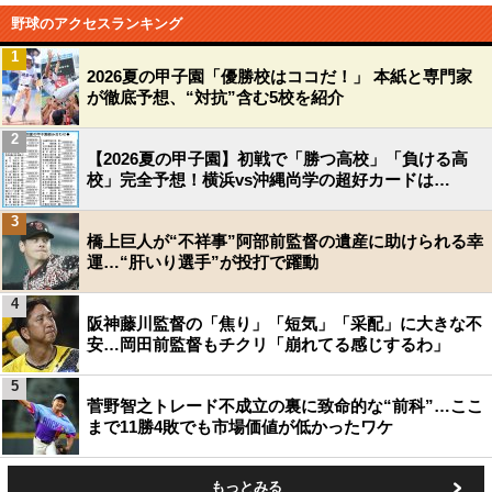
野球のアクセスランキング
1
2026夏の甲子園「優勝校はココだ！」 本紙と専門家
が徹底予想、“対抗”含む5校を紹介
2
【2026夏の甲子園】初戦で「勝つ高校」「負ける高
校」完全予想！横浜vs沖縄尚学の超好カードは…
3
橋上巨人が“不祥事”阿部前監督の遺産に助けられる幸
運…“肝いり選手”が投打で躍動
4
阪神藤川監督の「焦り」「短気」「采配」に大きな不
安…岡田前監督もチクリ「崩れてる感じするわ」
5
菅野智之トレード不成立の裏に致命的な“前科”…ここ
まで11勝4敗でも市場価値が低かったワケ
もっとみる