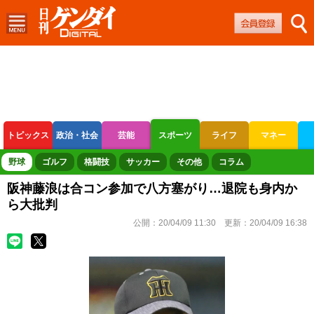
トピックス
政治・社会
芸能
スポーツ
ライフ
マネー
ボートレース
競輪
オートレース
野球
ゴルフ
格闘技
サッカー
その他
コラム
阪神藤浪は合コン参加で八方塞がり…退院も身内か
ら大批判
公開：
20/04/09 11:30
更新：
20/04/09 16:38