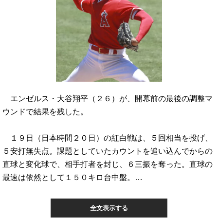
エンゼルス・大谷翔平（２６）が、開幕前の最後の調整マ
ウンドで結果を残した。
１９日（日本時間２０日）の紅白戦は、５回相当を投げ、
５安打無失点。課題としていたカウントを追い込んでからの
直球と変化球で、相手打者を封じ、６三振を奪った。直球の
最速は依然として１５０キロ台中盤。…
全文表示する