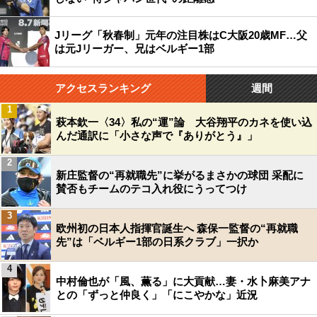
Jリーグ「秋春制」元年の注目株はC大阪20歳MF…父
は元Jリーガー、兄はベルギー1部
アクセスランキング
週間
1
萩本欽一〈34〉私の“運”論 大谷翔平のカネを使い込
んだ通訳に「小さな声で『ありがとう』」
2
新庄監督の“再就職先”に挙がるまさかの球団 采配に
賛否もチームのテコ入れ役にうってつけ
3
欧州初の日本人指揮官誕生へ 森保一監督の“再就職
先”は「ベルギー1部の日系クラブ」一択か
4
中村倫也が「風、薫る」に大貢献…妻・水卜麻美アナ
との「ずっと仲良く」「にこやかな」近況