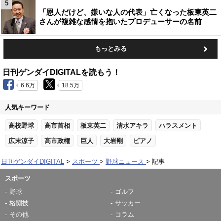
5
「恩人だけど、嫌いな人の代表」亡くなった板東英二
さんが複雑な感情を抱いたプロデューサーの名前
もっとみる
日刊ゲンダイDIGITALを読もう！
6.6万
18.5万
人気キーワード
高校野球
高市首相
板東英二
清水アキラ
ハラスメント
広末涼子
高市政権
巨人
大岩剛
ピアノ
日刊ゲンダイDIGITAL
スポーツ
野球ニュース
記事
スポーツ
野球
ゴルフ
格闘技
サッカー
その他
コラム