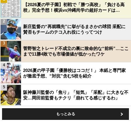
【2026夏の甲子園】初戦で「勝つ高校」「負ける高
校」完全予想！横浜vs沖縄尚学の超好カードは…
2
新庄監督の“再就職先”に挙がるまさかの球団 采配に
賛否もチームのテコ入れ役にうってつけ
3
菅野智之トレード不成立の裏に致命的な“前科”…ここ
まで11勝4敗でも市場価値が低かったワケ
4
2026夏の甲子園「優勝校はココだ！」 本紙と専門家
が徹底予想、“対抗”含む5校を紹介
5
阪神藤川監督の「焦り」「短気」「采配」に大きな不
安…岡田前監督もチクリ「崩れてる感じするわ」
もっとみる