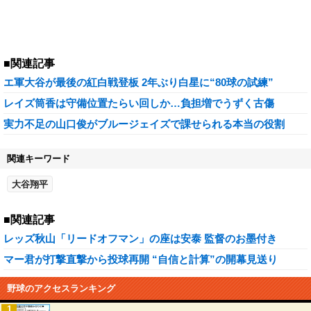
■関連記事
エ軍大谷が最後の紅白戦登板 2年ぶり白星に“80球の試練”
レイズ筒香は守備位置たらい回しか…負担増でうずく古傷
実力不足の山口俊がブルージェイズで課せられる本当の役割
関連キーワード
大谷翔平
■関連記事
レッズ秋山「リードオフマン」の座は安泰 監督のお墨付き
マー君が打撃直撃から投球再開 “自信と計算”の開幕見送り
野球のアクセスランキング
1