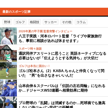
最新のスポーツ記事
野球
ゴルフ
格闘技
サッカー
その他
コラム
2026年夏の甲子園 監督突撃インタビュー
八王子実践・河本ロバート監督「ライブや家族旅行
も、事前に相談があれば休ませます」
スポーツ時々放談
通訳同伴アスリートに思うこと 英語ネーティブになる
必要はないが「伝えようとする気持ち」が大切だ
ゴルフは本当に面白い！
ゴルゴ松本さん（2）KABA.ちゃんと仲良くなって閃
いた “男”を出さなきゃいいんだ
山本由伸＆スクーバルは「伝説の左右両輪」になれる
か…ドジャースWS3連覇へ相乗効果に期待
プロ野球の「乱闘」は消滅するのか…死球禍でも激高
しない“侍ジャパン世代”の距離感