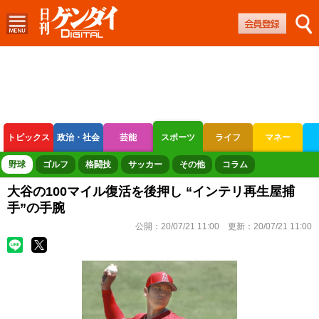
トピックス
政治・社会
芸能
スポーツ
ライフ
マネー
ボートレース
競輪
オートレース
野球
ゴルフ
格闘技
サッカー
その他
コラム
大谷の100マイル復活を後押し “インテリ再生屋捕
手”の手腕
公開：
20/07/21 11:00
更新：
20/07/21 11:00