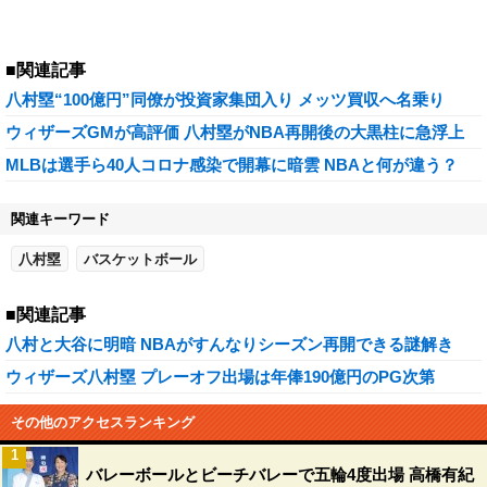
■関連記事
八村塁“100億円”同僚が投資家集団入り メッツ買収へ名乗り
ウィザーズGMが高評価 八村塁がNBA再開後の大黒柱に急浮上
MLBは選手ら40人コロナ感染で開幕に暗雲 NBAと何が違う？
関連キーワード
八村塁
バスケットボール
■関連記事
八村と大谷に明暗 NBAがすんなりシーズン再開できる謎解き
ウィザーズ八村塁 プレーオフ出場は年俸190億円のPG次第
その他のアクセスランキング
1
バレーボールとビーチバレーで五輪4度出場 高橋有紀