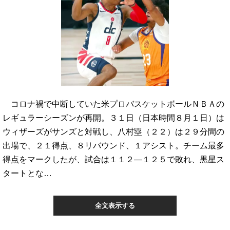
コロナ禍で中断していた米プロバスケットボールＮＢＡの
レギュラーシーズンが再開。３１日（日本時間８月１日）は
ウィザーズがサンズと対戦し、八村塁（２２）は２９分間の
出場で、２１得点、８リバウンド、１アシスト。チーム最多
得点をマークしたが、試合は１１２―１２５で敗れ、黒星ス
タートとな…
全文表示する