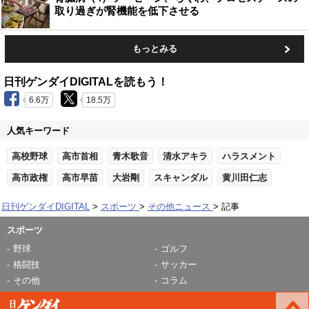
取り過ぎが腎機能を低下させる
もっとみる
日刊ゲンダイDIGITALを読もう！
6.6万
18.5万
人気キーワード
高校野球
高市首相
青木歌音
清水アキラ
ハラスメント
高市政権
高市早苗
大岩剛
スキャンダル
黄川田仁志
日刊ゲンダイDIGITAL
スポーツ
その他ニュース
記事
スポーツ
野球
ゴルフ
格闘技
サッカー
その他
コラム