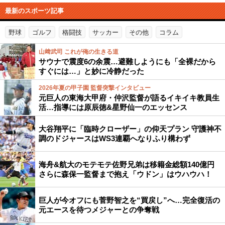
最新のスポーツ記事
野球
ゴルフ
格闘技
サッカー
その他
コラム
山﨑武司 これが俺の生きる道
サウナで震度6の余震…避難しようにも「全裸だから
すぐには…」と妙に冷静だった
2026年夏の甲子園 監督突撃インタビュー
元巨人の東海大甲府・仲沢監督が語るイキイキ教員生
活…指導には原辰徳&星野仙一のエッセンス
大谷翔平に「臨時クローザー」の仰天プラン 守護神不
調のドジャースはWS3連覇へなりふり構わず
海舟&航大のモテモテ佐野兄弟は移籍金総額140億円
さらに森保一監督まで抱え「ウドン」はウハウハ！
巨人が今オフにも菅野智之を“買戻し”へ…完全復活の
元エースを待つメジャーとの争奪戦