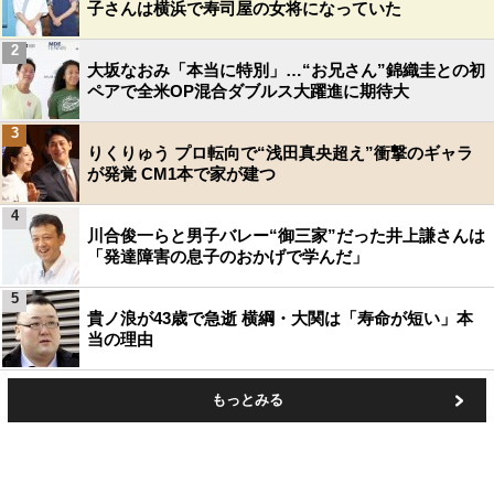
子さんは横浜で寿司屋の女将になっていた
2
大坂なおみ「本当に特別」…“お兄さん”錦織圭との初
ペアで全米OP混合ダブルス大躍進に期待大
3
りくりゅう プロ転向で“浅田真央超え”衝撃のギャラ
が発覚 CM1本で家が建つ
4
川合俊一らと男子バレー“御三家”だった井上謙さんは
「発達障害の息子のおかげで学んだ」
5
貴ノ浪が43歳で急逝 横綱・大関は「寿命が短い」本
当の理由
もっとみる