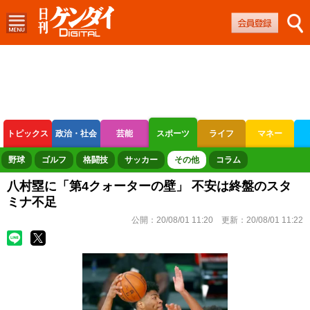
トピックス
政治・社会
芸能
スポーツ
ライフ
マネー
ボートレース
競輪
オートレース
野球
ゴルフ
格闘技
サッカー
その他
コラム
八村塁に「第4クォーターの壁」 不安は終盤のスタ
ミナ不足
公開：
20/08/01 11:20
更新：
20/08/01 11:22