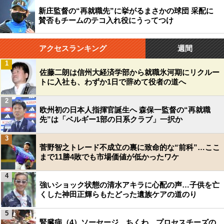
新庄監督の“再就職先”に挙がるまさかの球団 采配に
賛否もチームのテコ入れ役にうってつけ
アクセスランキング
週間
1
佐藤二朗は信州大経済学部から就職氷河期にリクルー
トに入社も、わずか1日で辞めて役者の道へ
2
欧州初の日本人指揮官誕生へ 森保一監督の“再就職
先”は「ベルギー1部の日系クラブ」一択か
3
菅野智之トレード不成立の裏に致命的な“前科”…ここ
まで11勝4敗でも市場価値が低かったワケ
4
強いショック状態の清水アキラに心配の声…子供を亡
くした神田正輝らもたどった遺族ケアの道のり
5
腎臓病（4）ソーセージ、ちくわ、プロセスチーズの